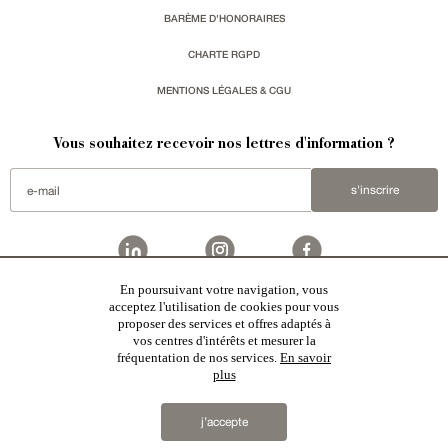
BARÈME D'HONORAIRES
CHARTE RGPD
MENTIONS LÉGALES & CGU
Vous souhaitez recevoir nos lettres d'information ?
s'inscrire
En poursuivant votre navigation, vous
Patrice Besse
est une agence immobilière basée à Paris, ayant créé un réseau national spécialisé
acceptez l'utilisation de cookies pour vous
dans la vente de bâtiments de caractère. Vente de
châteaux
,
manoirs
,
demeures & maisons
,
hôtels
proposer des services et offres adaptés à
particuliers
,
maisons en ville
,
appartements
,
Architecture du 20ème S.
,
monuments historiques
,
édifices
religieux
,
chasses
,
ruines
,
moulins
,
mas & corps de ferme
,
maisons de village
,
chalets
,
bastides
,
vos centres d'intérêts et mesurer la
domaines viticoles
,
propriétés équestres
,
forêts et terres agricoles
,
biens avec vue sur mer
,
patrimoine
fréquentation de nos services.
En savoir
industriel
en France
plus
2019 © Patrice Besse...
j’accepte