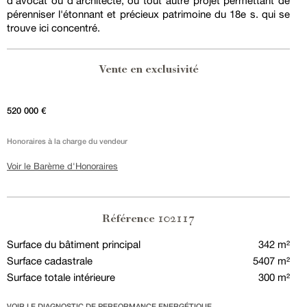
d'avocat ou d'architecte, ou tout autre projet permettant de
pérenniser l'étonnant et précieux patrimoine du 18e s. qui se
trouve ici concentré.
Vente en exclusivité
520 000 €
Honoraires à la charge du vendeur
Voir le Barème d'Honoraires
102117
Référence
Surface du bâtiment principal
342 m²
Surface cadastrale
5407 m²
Surface totale intérieure
300 m²
VOIR LE DIAGNOSTIC DE PERFORMANCE ENERGÉTIQUE