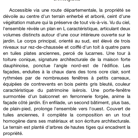
Accessible via une route départementale, la propriété se
dévoile au centre d'un terrain enherbé et arboré, ceint d'une
végétation mature qui la préserve de tout vis-à-vis. Vu du ciel,
l'ensemble révèle un plan en L caractéristique, articulant deux
volumes distincts autour d'une cour intérieure ouverte sur le
jardin. Le corps principal, orienté au sud, est élevé de trois
niveaux sur rez-de-chaussée et coiffé d'un toit à quatre pans
en tuiles plates anciennes, percé de lucarnes. Une tour à
toiture conique, signature architecturale de la maison forte
dauphinoise, ponctue l'angle nord-est de l'édifice. Les
façades, enduites à la chaux dans des tons ocre clair, sont
rythmées par de nombreuses fenêtres à petits carreaux,
équipées de contrevents en bois peints gris bleuté, couleur
caractéristique du patrimoine isérois. Une porte-fenêtre
surmontée d'un balconnet en ferronnerie forgée, anime la
façade côté jardin. En enfilade, un second bâtiment, plus bas,
de plain-pied, prolonge l'ensemble vers l'ouest. Couvert de
tuiles anciennes, il complète la composition en un tout
homogène dans ses matériaux et son écriture architecturale.
Le terrain est planté d'arbres de hautes tiges qui encadrent la
propriété.