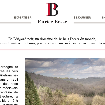
EXPERTISER
SÉJOURNER
N
En Périgord noir, un domaine de 48 ha à l'écart du monde,
ons de maître et d'amis, piscine et un hameau à faire revivre, au milie
Dordogne et
res les plus
llefranche-
ans un repli
rt des axes
le médiévale
rentaine de
réfecture, à
sible en 2 h
. La gare de