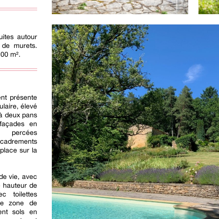
uites autour
 de murets.
100 m².
ent présente
laire, élevé
 à deux pans
 façades en
t percées
ncadrements
place sur la
de vie, avec
e hauteur de
 toilettes
ne zone de
ent sols en