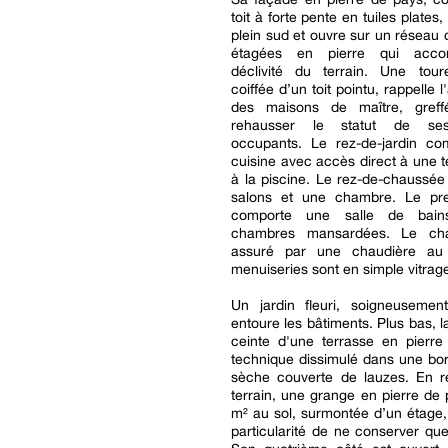
toit à forte pente en tuiles plates,
plein sud et ouvre sur un réseau 
étagées en pierre qui acc
déclivité du terrain. Une toure
coiffée d’un toit pointu, rappelle l
des maisons de maître, greff
rehausser le statut de se
occupants. Le rez-de-jardin c
cuisine avec accès direct à une t
à la piscine. Le rez-de-chaussée
salons et une chambre. Le pr
comporte une salle de bai
chambres mansardées. Le cha
assuré par une chaudière au 
menuiseries sont en simple vitrag
Un jardin fleuri, soigneusement
entoure les bâtiments. Plus bas, l
ceinte d'une terrasse en pierre
technique dissimulé dans une bor
sèche couverte de lauzes. En r
terrain, une grange en pierre de
m² au sol, surmontée d’un étage,
particularité de ne conserver que