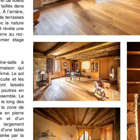
et de volets
 taillés dans
 À l’arrière,
de terrasses
ec la nature
t révèle une
erre au rez-
emier étage
ne-salle à
 maison qui
irmé. Le sol
cuite et les
nt laissés
t poutres en
ensemble. Le
 le long des
e la zone de
e en pierre
en et d’un
largement
 d’une table
airée par la