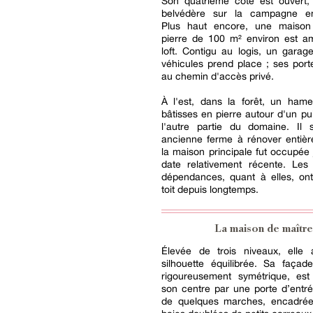
Son quatrième côté est ouver
belvédère sur la campagne en
Plus haut encore, une maison
pierre de 100 m² environ est 
loft. Contigu au logis, un gara
véhicules prend place ; ses port
au chemin d'accès privé.
À l'est, dans la forêt, un ham
bâtisses en pierre autour d'un pui
l'autre partie du domaine. Il s
ancienne ferme à rénover entièr
la maison principale fut occupée
date relativement récente. Les
dépendances, quant à elles, ont
toit depuis longtemps.
La maison de maître
Élevée de trois niveaux, elle 
silhouette équilibrée. Sa façade
rigoureusement symétrique, es
son centre par une porte d’entr
de quelques marches, encadré