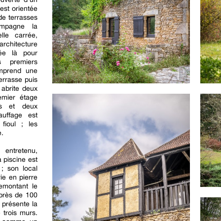
 est orientée
de terrasses
ompagne la
lle carrée,
'architecture
ée là pour
s premiers
omprend une
errasse puis
 abrite deux
emier étage
ns et deux
uffage est
fioul ; les
e.
 entretenu,
a piscine est
 ; son local
ie en pierre
emontant le
 près de 100
 présente la
 trois murs.