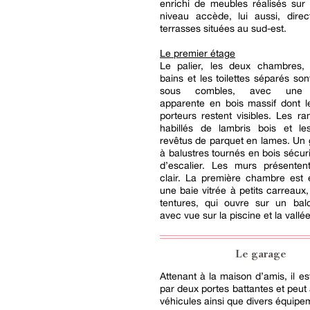
enrichi de meubles réalisés sur
niveau accède, lui aussi, dire
terrasses situées au sud-est.
Le premier étage
Le palier, les deux chambres, 
bains et les toilettes séparés s
sous combles, avec une 
apparente en bois massif dont l
porteurs restent visibles. Les r
habillés de lambris bois et le
revêtus de parquet en lames. Un
à balustres tournés en bois sécuri
d’escalier. Les murs présenten
clair. La première chambre est 
une baie vitrée à petits carreaux
tentures, qui ouvre sur un bal
avec vue sur la piscine et la vallée
Le garage
Attenant à la maison d’amis, il es
par deux portes battantes et peut 
véhicules ainsi que divers équipe