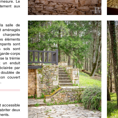
 mesure. Le
ctement aux
la salle de
ont aménagés
charpente
es éléments
ampants sont
s sols sont
 garde-corps
se la trémie
t un enduit
éclairée par
, doublée de
con couvert
.
t accessible
abriter deux
ments.