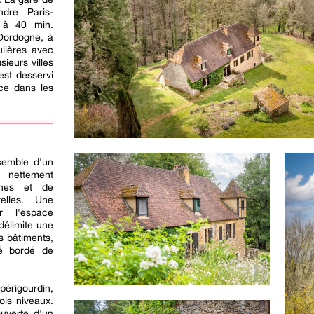
ndre Paris-
t à 40 min.
 Dordogne, à
ulières avec
sieurs villes
st desservi
ce dans les
semble d'un
 nettement
ênes et de
relles. Une
r l'espace
délimite une
s bâtiments,
vé bordé de
périgourdin,
ois niveaux.
uverte d'un