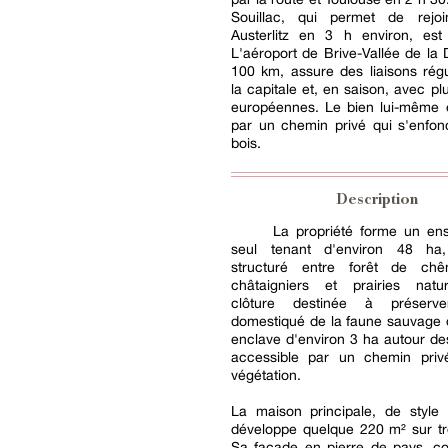
Souillac, qui permet de rejoi
Austerlitz en 3 h environ, es
L'aéroport de Brive-Vallée de la
100 km, assure des liaisons rég
la capitale et, en saison, avec plu
européennes. Le bien lui-même e
par un chemin privé qui s'enfon
bois.
Description
La propriété forme un en
seul tenant d'environ 48 ha,
structuré entre forêt de ch
châtaigniers et prairies natu
clôture destinée à préserve
domestiqué de la faune sauvage 
enclave d'environ 3 ha autour de
accessible par un chemin pri
végétation.
La maison principale, de style 
développe quelque 220 m² sur tr
Sa façade en pierre de pays, co