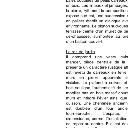
baies doublées de petits carreaux 
en bois. Les linteaux et jambages,
la pierre, rythment la composition.
exposé sud-est, une succession 
en paliers établit un dialogue av
environnante. Le pignon sud-oues
terrasse ceinte d’un muret de pi
de-chaussée, surmontée au pr
d’un balcon couvert.
Le rez-de-jardin
Il comprend une vaste cuisi
manger, pièce centrale de la
présente un caractère rustique aff
est revêtu de carreaux en terre 
murs en pierre apparente so
visibles. Le plafond à solives e
bois souligne l’authenticité de l’
mobilier bas en bois massif court
murs et intègre l’évier ainsi qu
cuisson. Une cheminée ancienn
est doublée d’un four anci
tournebroche. L’espace, 
dimensionné, permet l’installation
de repas au centre. Elle est écl