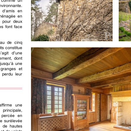
t, comme un
vironnante.
 d'amis en
aménagée en
ge pour deux
es font face
eau de cinq
ts constitue
’agit d’une
ement, dont
 jusqu'à une
 granges et
 perdu leur
affirme une
 principale,
t percée en
ée surélevée
e de hautes