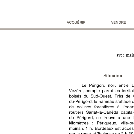
ACQUÉRIR
VENDRE
avec mais
Situation
Le Périgord noir, entre 
Vézère, compte parmi les territoi
boisés du Sud-Ouest. Près de Vi
du-Périgord, le hameau s'efface d
de collines forestières à l'éca
routiers. Sarlat-la-Canéda, capita
du Périgord, se trouve à une t
kilomètres ; Périgueux, ville-p
moins d'1 h. Bordeaux est acces
par la route et Toulouse en 2 h 30