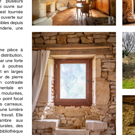
r plusieurs
ui ouvre sur
est tournée
t ouverte sur
ibles depuis
anderie, une
une pièce à
istribution,
ar une forte
 à poutres
t en larges
ur de pierre
n contraste
mentale en
 moulurées,
e point focal
ts carreaux,
r une lumière
travail. Elle
ambre aux
turales, des
ibliothèque