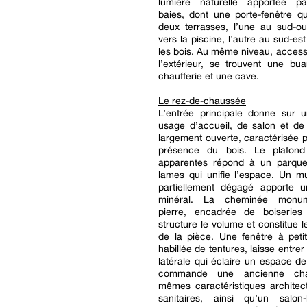
lumière naturelle apportée pa
baies, dont une porte-fenêtre q
deux terrasses, l’une au sud-ou
vers la piscine, l’autre au sud-es
les bois. Au même niveau, access
l’extérieur, se trouvent une bu
chaufferie et une cave.
Le rez-de-chaussée
L’entrée principale donne sur 
usage d’accueil, de salon et de d
largement ouverte, caractérisée p
présence du bois. Le plafond
apparentes répond à un parque
lames qui unifie l’espace. Un m
partiellement dégagé apporte u
minéral. La cheminée monu
pierre, encadrée de boiseries
structure le volume et constitue l
de la pièce. Une fenêtre à peti
habillée de tentures, laisse entre
latérale qui éclaire un espace de 
commande une ancienne ch
mêmes caractéristiques architec
sanitaires, ainsi qu’un salon-b