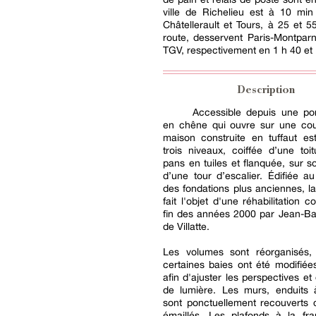
ville de Richelieu est à 10 min
Châtellerault et Tours, à 25 et 5
route, desservent Paris-Montpar
TGV, respectivement en 1 h 40 et 
Description
Accessible depuis une po
en chêne qui ouvre sur une cou
maison construite en tuffaut es
trois niveaux, coiffée d’une to
pans en tuiles et flanquée, sur so
d’une tour d’escalier. Édifiée a
des fondations plus anciennes, 
fait l'objet d'une réhabilitation 
fin des années 2000 par Jean-Bap
de Villatte.
Les volumes sont réorganisés,
certaines baies ont été modifié
afin d'ajuster les perspectives et
de lumière. Les murs, enduits 
sont ponctuellement recouverts 
émaillés. Les plafonds à la fra