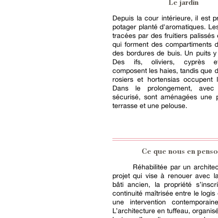
Le jardin
Depuis la cour intérieure, il est 
potager planté d'aromatiques. Les
tracées par des fruitiers palissés
qui forment des compartiments d
des bordures de buis. Un puits y
Des ifs, oliviers, cyprès e
composent les haies, tandis que d
rosiers et hortensias occupent 
Dans le prolongement, ave
sécurisé, sont aménagées une p
terrasse et une pelouse.
Ce que nous en penso
Réhabilitée par un archite
projet qui vise à renouer avec la 
bâti ancien, la propriété s’insc
continuité maîtrisée entre le logis
une intervention contemporai
L’architecture en tuffeau, organis