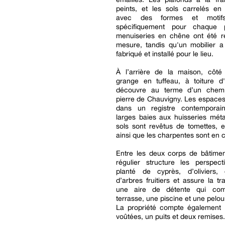
peints, et les sols carrelés en 
avec des formes et motifs
spécifiquement pour chaque 
menuiseries en chêne ont été ré
mesure, tandis qu'un mobilier a
fabriqué et installé pour le lieu.
À l’arrière de la maison, côté 
grange en tuffeau, à toiture d'
découvre au terme d’un chemi
pierre de Chauvigny. Les espaces 
dans un registre contemporai
larges baies aux huisseries méta
sols sont revêtus de tomettes, e
ainsi que les charpentes sont en 
Entre les deux corps de bâtimen
régulier structure les perspect
planté de cyprès, d’oliviers, 
d’arbres fruitiers et assure la tr
une aire de détente qui co
terrasse, une piscine et une pelou
La propriété compte également
voûtées, un puits et deux remises.