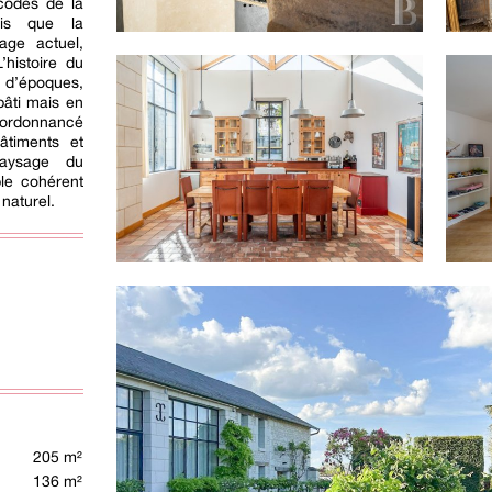
 codes de la
dis que la
age actuel,
’histoire du
on d’époques,
bâti mais en
ordonnancé
bâtiments et
paysage du
le cohérent
naturel.
205 m²
136 m²