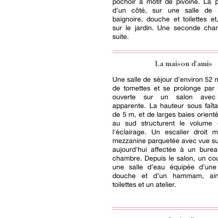
pochoir à motif de pivoine. La 
d'un côté, sur une salle de 
baignoire, douche et toilettes et,
sur le jardin. Une seconde cham
suite.
La maison d'amis
Une salle de séjour d'environ 52 m
de tomettes et se prolonge par 
ouverte sur un salon avec
apparente. La hauteur sous faît
de 5 m, et de larges baies orienté
au sud structurent le volume 
l'éclairage. Un escalier droit
mezzanine parquetée avec vue sur
aujourd'hui affectée à un bure
chambre. Depuis le salon, un cou
une salle d’eau équipée d’un
douche et d’un hammam, ai
toilettes et un atelier.