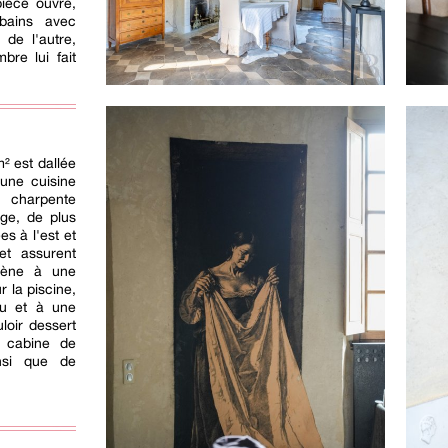
pièce ouvre,
bains avec
 de l'autre,
bre lui fait
² est dallée
une cuisine
 charpente
age, de plus
es à l'est et
et assurent
 mène à une
 la piscine,
au et à une
loir dessert
e cabine de
nsi que de