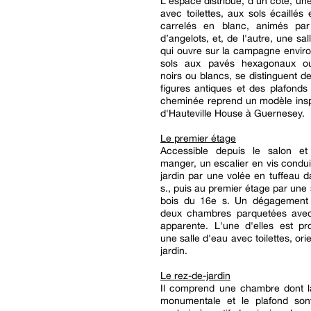
L'espace distribue, d'un côté, une
avec toilettes, aux sols écaillés
carrelés en blanc, animés par
d’angelots, et, de l'autre, une sa
qui ouvre sur la campagne envir
sols aux pavés hexagonaux ou
noirs ou blancs, se distinguent de
figures antiques et des plafonds
cheminée reprend un modèle insp
d'Hauteville House à Guernesey.
Le premier étage
Accessible depuis le salon et
manger, un escalier en vis condui
jardin par une volée en tuffeau 
s., puis au premier étage par une 
bois du 16e s. Un dégagemen
deux chambres parquetées ave
apparente. L'une d'elles est pr
une salle d'eau avec toilettes, ori
jardin.
Le rez-de-jardin
Il comprend une chambre dont 
monumentale et le plafond son