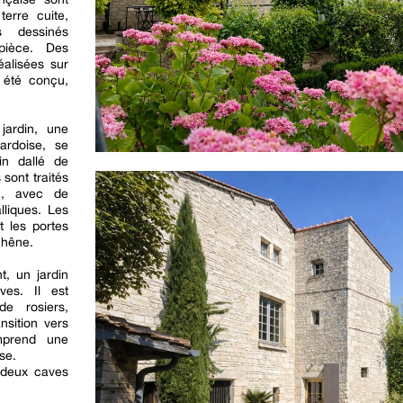
terre cuite,
 dessinés
pièce. Des
alisées sur
 été conçu,
jardin, une
ardoise, se
n dallé de
sont traités
n, avec de
lliques. Les
t les portes
chêne.
t, un jardin
ives. Il est
de rosiers,
ansition vers
mprend une
se.
 deux caves