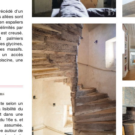
précédé d'un
 allées sont
 en espaliers
élimités par
 est creusé.
t palmiers
es glycines,
les massifs.
c un accès
iscine, une
ns
cte selon un
lisibilité du
rit dans une
 du 16e s. et
ne assumée.
ée autour de