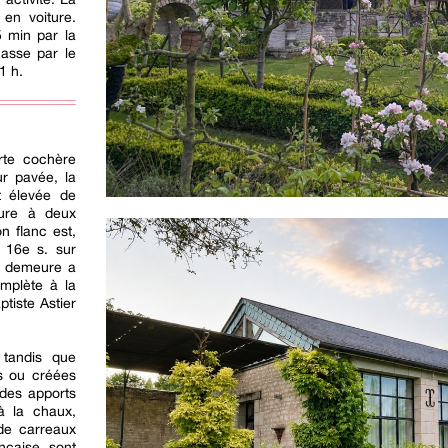
 en voiture.
5 min par la
nasse par le
1 h.
rte cochère
r pavée, la
t élevée de
iture à deux
n flanc est,
u 16e s. sur
la demeure a
complète à la
tiste Astier
 tandis que
es ou créées
 des apports
à la chaux,
de carreaux
nçaise sont