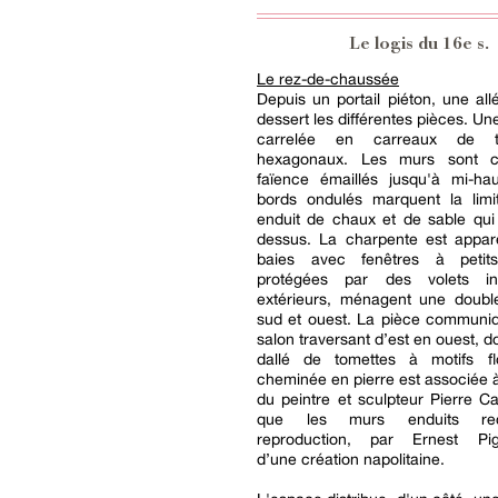
Le logis du 16e s.
Le rez-de-chaussée
Depuis un portail piéton, une all
dessert les différentes pièces. Un
carrelée en carreaux de t
hexagonaux. Les murs sont c
faïence émaillés jusqu'à mi-hau
bords ondulés marquent la lim
enduit de chaux et de sable qui
dessus. La charpente est appar
baies avec fenêtres à petits
protégées par des volets int
extérieurs, ménagent une double
sud et ouest. La pièce communi
salon traversant d’est en ouest, do
dallé de tomettes à motifs f
cheminée en pierre est associée
du peintre et sculpteur Pierre Ca
que les murs enduits reç
reproduction, par Ernest Pig
d’une création napolitaine.