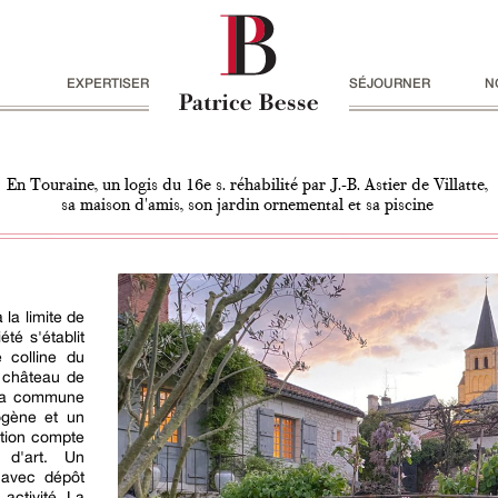
EXPERTISER
SÉJOURNER
N
En Touraine, un logis du 16e s. réhabilité par J.-B. Astier de Villatte,
sa maison d'amis, son jardin ornemental et sa piscine
 la limite de
été s'établit
 colline du
 château de
 la commune
ogène et un
ation compte
 d'art. Un
e avec dépôt
 activité. La