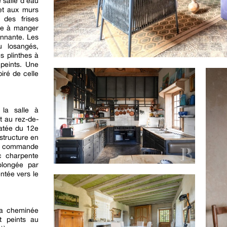
 salle d’eau
 et aux murs
 des frises
lle à manger
onnante. Les
 losangés,
s plinthes à
 peints. Une
iré de celle
 la salle à
t au rez-de-
datée du 12e
structure en
t commande
c charpente
olongée par
entée vers le
la cheminée
t peints au