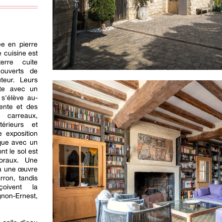
ée en pierre
e cuisine est
erre cuite
ouverts de
teur. Leurs
ite avec un
 s'élève au-
ente et des
 carreaux,
érieurs et
 exposition
que avec un
nt le sol est
loraux. Une
 à une œuvre
rron, tandis
oivent la
non-Ernest,