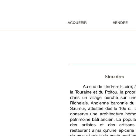
ACQUÉRIR
VENDRE
Situation
Au sud de l’Indre-et-Loire, à
la Touraine et du Poitou, la propri
dans un village perché sur une
Richelais. Ancienne baronnie du
Saumur, attestée dès le 10e s.,
conserve une architecture hom
patrimoine bâti ancien. La popul
des artistes et des artisans
restaurant ainsi qu'une épiceri
de pain et relais de poste sont en