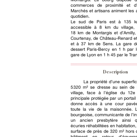
commerces de proximité et d’
Marchés et artisans animent les 
quotidien.
Le sud de Paris est à 135 km
accessible à 8 km du village, 
18 km de Montargis et d’Amilly
Courtenay, de Château-Renard e
et à 37 km de Sens. La gare d
dessert Paris-Bercy en 1 h par 
gare de Lyon en 1 h 45 par le Tran
Description
La propriété d’une superfic
5 320 m² se dresse au sein de 
village, face à l’église du 12e
principale protégée par un portail
donne accès à une cour pavée
toute la vie de la maisonnée.
bourgeoise, communicante de l’in
un ancien presbytère ainsi q
écuries réhabilitées en habitation,
surface de près de 320 m² hors 
bâtiment en retour d’équerr