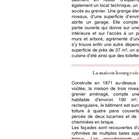
également un local technique, un a
accès au grenier. Une grange él
niveaux, d’une superficie d’env
abrite un garage. Elle compt
partie ouverte qui donne sur une
intérieure et sur l’accès à un 
murs et arboré, agrémenté d’une
s’y trouve enfin une autre dépe
superficie de près de 37 m², un at
cuisine d’été ainsi que des toilette
La maison bourgeoi
Construite en 1871 au-dessus
voûtée, la maison de trois nive
grenier aménagé, compte une 
habitable d’environ 190 m
rectangulaire, le bâtiment est su
toiture à quatre pans couverte
percée de deux lucarnes et de
cheminées en brique.
Les façades sont recouvertes d’
rythmées de multiples baies app
brique. Les encadrements 