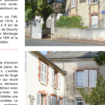
une école.
alentours au
 via l’A6,
et l’A19, à
, à 8 km de
t de Douchy
e Montargis
le TER et la
silien.
ie d’environ
la place du
 s. L’entrée
 en fer forgé
 qui réunit
 La demeure
térieur avec
u'avec les
 totalise une
combles. Le
e renferme