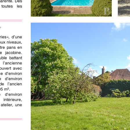
parente. Des
toutes les
r
ies », d’une
eux niveaux,
atre pans en
e jacobine.
ble battant
 l’ancienne
ouvert avec
e d’environ
e d’environ
de l’ancien
05 m².
 d'environ
intérieure,
atelier, une