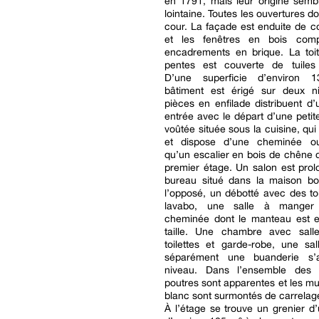
en 1791, mais leur origine semb
lointaine. Toutes les ouvertures d
cour. La façade est enduite de c
et les fenêtres en bois comp
encadrements en brique. La toi
pentes est couverte de tuiles
D’une superficie d’environ 
bâtiment est érigé sur deux n
pièces en enfilade distribuent d
entrée avec le départ d’une petit
voûtée située sous la cuisine, qui
et dispose d’une cheminée ou
qu’un escalier en bois de chêne
premier étage. Un salon est pro
bureau situé dans la maison bo
l’opposé, un débotté avec des toi
lavabo, une salle à mange
cheminée dont le manteau est e
taille. Une chambre avec sall
toilettes et garde-robe, une sa
séparément une buanderie s’a
niveau. Dans l’ensemble des 
poutres sont apparentes et les mu
blanc sont surmontés de carrelag
À l’étage se trouve un grenier d