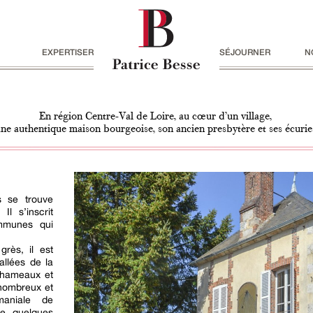
EXPERTISER
SÉJOURNER
N
En région Centre-Val de Loire, au cœur d’un village,
ne authentique maison bourgeoise, son ancien presbytère et ses écurie
s se trouve
Il s’inscrit
mmunes qui
grès, il est
allées de la
s hameaux et
 nombreux et
maniale de
de quelques