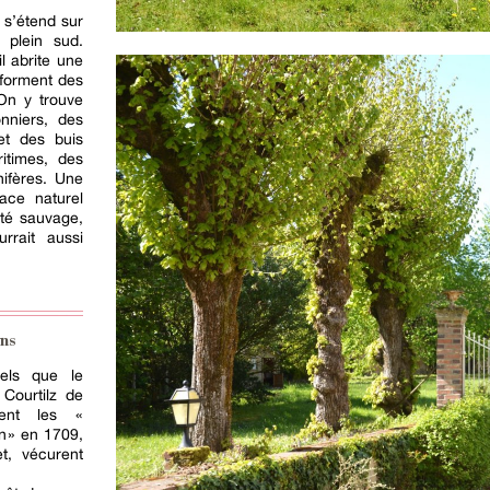
 s’étend sur
é plein sud.
l abrite une
 forment des
On y trouve
onniers, des
et des buis
ritimes, des
nifères. Une
ace naturel
sté sauvage,
urrait aussi
ns
tels que le
 Courtilz de
ment les «
 » en 1709,
t, vécurent