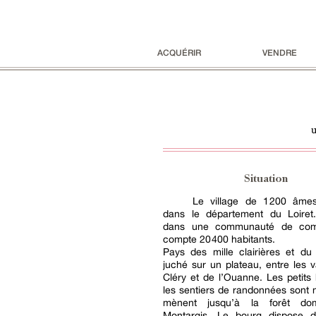
ACQUÉRIR
VENDRE
u
Situation
Le village de 1 200 âme
dans le département du Loiret. 
dans une communauté de co
compte 20 400 habitants.
Pays des mille clairières et du 
juché sur un plateau, entre les v
Cléry et de l’Ouanne. Les petit
les sentiers de randonnées sont
mènent jusqu’à la forêt do
Montargis. Le bourg dispose 