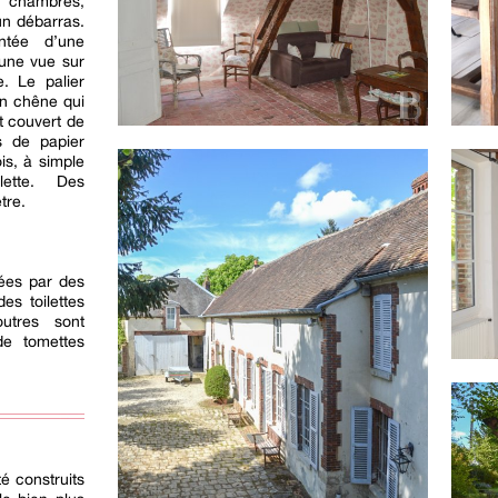
s chambres,
un débarras.
ntée d’une
’une vue sur
e. Le palier
n chêne qui
t couvert de
s de papier
is, à simple
lette. Des
tre.
rées par des
es toilettes
utres sont
de tomettes
é construits