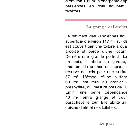
d’environ 105 m² à charpente ap
persiennes en bois équipent 
fenêtres.
La grange et l'atelie
Le bâtiment des « anciennes écur
superficie d’environ 117 m² sur d
est couvert par une toiture à qu
ardoise et percé d’une lucarn
Derrière une grande porte à dou
en bois, il abrite un garage,
chambre du cocher, un espace 
réserve de bois pour une surfac
57 m². L’étage, d’une surfac
60 m², est relié au grenier 
presbytère, qui mesure près de 1
Enfin, une petite dépendance
40 m², entre grange et cour 
parachève le tout. Elle abrite un 
cuisine d’été et des toilettes.
Le parc