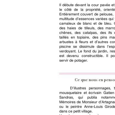
Il débute devant la cour pavée et
le côté de la propriété, orient
Entièrement couvert de pelouse, i
multitude d’essences variées qui
camaïeux de blanc et de bleu. 
des haies de tilleuls, des marr
chênes, des catalpas, des ifs 
taillés en topiaire, des pins ma
arbustes à fleurs et d’autres co
piscine se dissimule dans l’esp
verdoyant. Le fond du jardin, re
est devenu constructible. Il po
servir de potager.
Ce que nous en penso
D’illustres personnages, 
mousquetaire et écrivain Gatien
Sandras, qui publia notam
Mémoires de Monsieur d’Artagnan
ou le peintre Anne-Louis Girode
dans ce petit village.