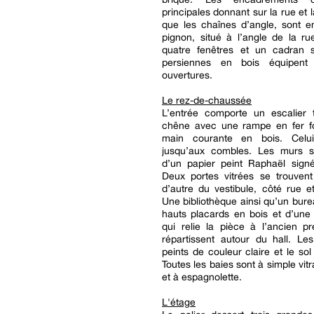
principales donnant sur la rue et l
que les chaînes d’angle, sont e
pignon, situé à l’angle de la r
quatre fenêtres et un cadran s
persiennes en bois équipent 
ouvertures.
Le rez-de-chaussée
L’entrée comporte un escalier 
chêne avec une rampe en fer f
main courante en bois. Celui
jusqu’aux combles. Les murs s
d’un papier peint Raphaël sign
Deux portes vitrées se trouvent
d’autre du vestibule, côté rue e
Une bibliothèque ainsi qu’un bur
hauts placards en bois et d’une 
qui relie la pièce à l’ancien p
répartissent autour du hall. Le
peints de couleur claire et le sol
Toutes les baies sont à simple vit
et à espagnolette.
L'étage