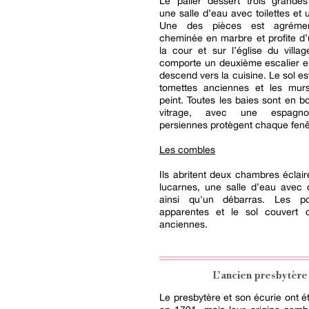
Le palier dessert trois grande
une salle d’eau avec toilettes et 
Une des pièces est agréme
cheminée en marbre et profite d
la cour et sur l’église du villag
comporte un deuxième escalier e
descend vers la cuisine. Le sol es
tomettes anciennes et les mur
peint. Toutes les baies sont en bo
vitrage, avec une espagno
persiennes protègent chaque fenê
Les combles
Ils abritent deux chambres éclai
lucarnes, une salle d’eau avec d
ainsi qu'un débarras. Les po
apparentes et le sol couvert 
anciennes.
L’ancien presbytère
Le presbytère et son écurie ont ét