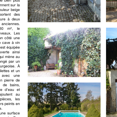
le bien plus
onnent sur la
ouleur beige
ortent des
ture à deux
 anciennes.
130 m², le
iveaux. Les
’un côté une
e cave à vin
 est équipée
verte ainsi
 qui mène au
longé par un
urgeoise. À
lettes et un
r avec une
n pierre de
e de bains,
lle d’eau et
joutent au
pièces, les
rs peints en
e.
’une surface