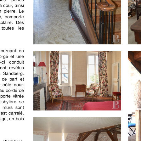
a cour, ainsi
n pierre. Le
ue, comporte
olaire. Des
toutes les
tournant en
orgé et une
-ci conduit
ont revêtus
é Sandberg.
 de part et
t côté cour.
eau bordé de
porte vitrée
resbytère se
s murs sont
 est carrelé.
rage, en bois