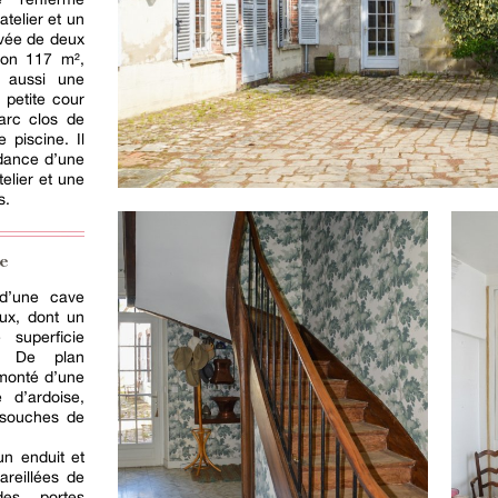
telier et un
evée de deux
iron 117 m²,
e aussi une
 petite cour
parc clos de
 piscine. Il
ndance d’une
elier et une
s.
se
 d’une cave
aux, dont un
superficie
². De plan
rmonté d’une
 d’ardoise,
 souches de
un enduit et
areillées de
des portes