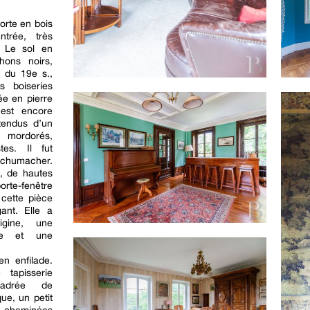
orte en bois
trée, très
. Le sol en
hons noirs,
 du 19e s.,
s boiseries
ée en pierre
 est encore
 tendus d’un
s mordorés,
tes. Il fut
 Schumacher.
, de hautes
orte-fenêtre
cette pièce
ant. Elle a
igine, une
ée et une
en enfilade.
tapisserie
cadrée de
ue, un petit