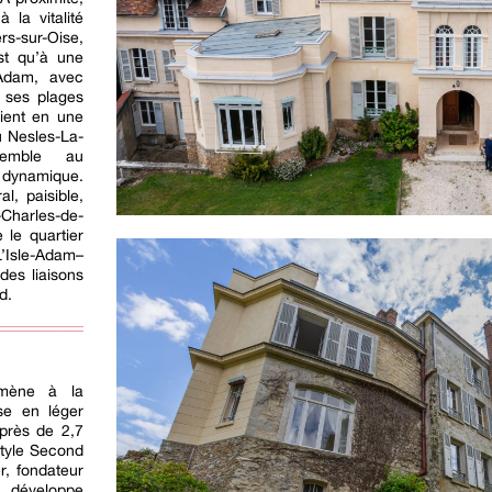
 la vitalité
s-sur-Oise,
st qu’à une
-Adam, avec
, ses plages
lient en une
u Nesles-La-
semble au
namique.
l, paisible,
-Charles-de-
 le quartier
’Isle-Adam–
des liaisons
d.
 mène à la
se en léger
 près de 2,7
style Second
, fondateur
e développe