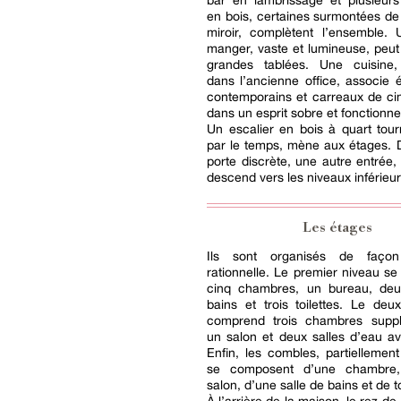
bar en lambrissage et plusieur
en bois, certaines surmontées d
miroir, complètent l’ensemble. 
manger, vaste et lumineuse, peut
grandes tablées. Une cuisine
dans l’ancienne office, associe
contemporains et carreaux de ci
dans un esprit sobre et fonctionne
Un escalier en bois à quart tour
par le temps, mène aux étages. 
porte discrète, une autre entrée,
descend vers les niveaux inférieur
Les étages
Ils sont organisés de façon
rationnelle. Le premier niveau se 
cinq chambres, un bureau, deu
bains et trois toilettes. Le de
comprend trois chambres suppl
un salon et deux salles d’eau ave
Enfin, les combles, partielleme
se composent d’une chambre, 
salon, d’une salle de bains et de to