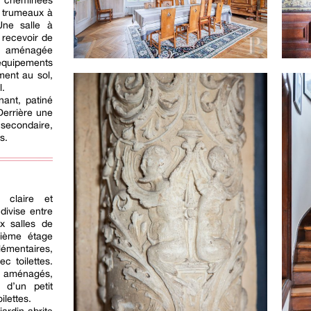
s cheminées
e trumeaux à
Une salle à
 recevoir de
, aménagée
 équipements
ment au sol,
l.
nant, patiné
Derrière une
 secondaire,
s.
 claire et
divise entre
x salles de
uxième étage
émentaires,
c toilettes.
nt aménagés,
d’un petit
ilettes.