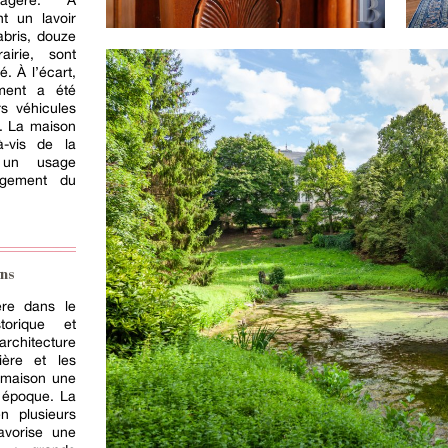
sagère. À
t un lavoir
abris, douze
irie, sont
é. À l’écart,
ment a été
rs véhicules
c. La maison
à-vis de la
t un usage
ogement du
ns
re dans le
storique et
architecture
ière et les
a maison une
n époque. La
en plusieurs
avorise une