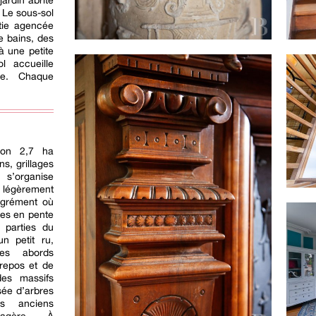
jardin abrite
 Le sous-sol
tie agencée
e bains, des
 à une petite
l accueille
ie. Chaque
ron 2,7 ha
s, grillages
 s’organise
, légèrement
agrément où
ées en pente
s parties du
n petit ru,
Ses abords
 repos et de
es massifs
sée d’arbres
es anciens