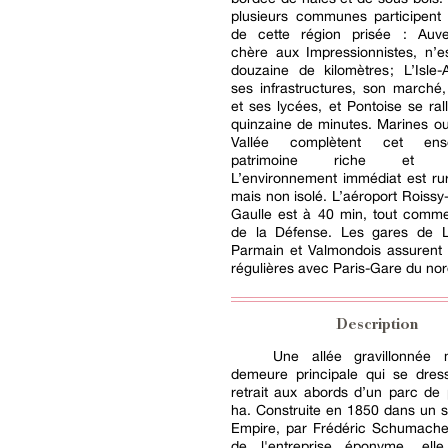
plusieurs communes participent à
de cette région prisée : Auver
chère aux Impressionnistes, n’e
douzaine de kilomètres ; L’Isle
ses infrastructures, son marché
et ses lycées, et Pontoise se ral
quinzaine de minutes. Marines o
Vallée complètent cet en
patrimoine riche et dy
L’environnement immédiat est rura
mais non isolé. L’aéroport Roissy
Gaulle est à 40 min, tout comme
de la Défense. Les gares de L
Parmain et Valmondois assurent 
régulières avec Paris-Gare du nor
Description
Une allée gravillonnée
demeure principale qui se dres
retrait aux abords d’un parc de
ha. Construite en 1850 dans un 
Empire, par Frédéric Schumacher
de l'entreprise éponyme, ell