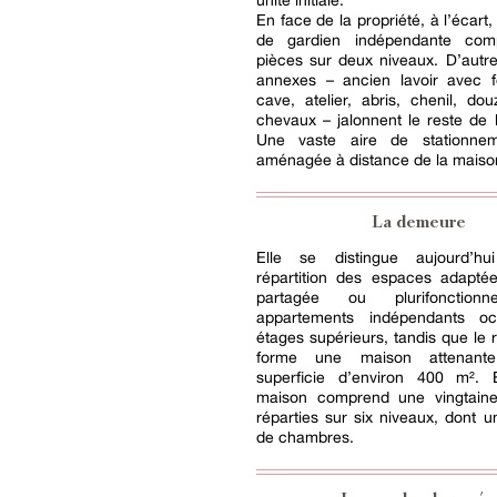
unité initiale.
En face de la propriété, à l’écart
de gardien indépendante comp
pièces sur deux niveaux. D’autr
annexes – ancien lavoir avec f
cave, atelier, abris, chenil, d
chevaux – jalonnent le reste de l
Une vaste aire de stationne
aménagée à distance de la maiso
La demeure
Elle se distingue aujourd’h
répartition des espaces adapté
partagée ou plurifonctionne
appartements indépendants oc
étages supérieurs, tandis que le r
forme une maison attenant
superficie d’environ 400 m². 
maison comprend une vingtain
réparties sur six niveaux, dont 
de chambres.