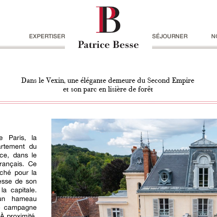
EXPERTISER
SÉJOURNER
N
Dans le Vexin, une élégante demeure du Second Empire
et son parc en lisière de forêt
 Paris, la
artement du
nce, dans le
français. Ce
rché pour la
esse de son
la capitale.
 un hameau
de campagne
À proximité,