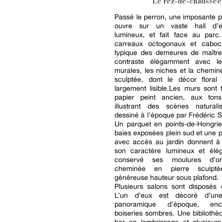
Le rez-de-chaussée
Passé le perron, une imposante p
ouvre sur un vaste hall d’en
lumineux, et fait face au parc
carreaux octogonaux et caboc
typique des demeures de maître
contraste élégamment avec le
murales, les niches et la chemin
sculptée, dont le décor floral
largement lisible.Les murs sont
papier peint ancien, aux ton
illustrant des scènes naturalis
dessiné à l’époque par Frédéric
Un parquet en points-de-Hongrie
baies exposées plein sud et une p
avec accès au jardin donnent à 
son caractère lumineux et élég
conservé ses moulures d’or
cheminée en pierre sculpt
généreuse hauteur sous plafond.
Plusieurs salons sont disposés 
L’un d’eux est décoré d’une 
panoramique d’époque, en
boiseries sombres. Une bibliothèq