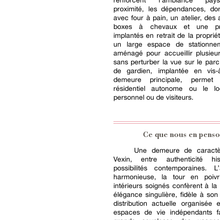
renforcent l’ambiance pay
proximité, les dépendances, don
avec four à pain, un atelier, des 
boxes à chevaux et une pra
implantés en retrait de la propriét
un large espace de stationne
aménagé pour accueillir plusieu
sans perturber la vue sur le par
de gardien, implantée en vis-
demeure principale, perme
résidentiel autonome ou le l
personnel ou de visiteurs.
Ce que nous en penso
Une demeure de caractè
Vexin, entre authenticité hi
possibilités contemporaines. L’
harmonieuse, la tour en poivr
intérieurs soignés confèrent à l
élégance singulière, fidèle à so
distribution actuelle organisée 
espaces de vie indépendants f