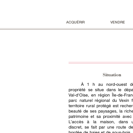
ACQUÉRIR
VENDRE
Situation
À 1 h au nord-ouest de
propriété se situe dans le dép
Val-d'Oise, en région Île-de-Fra
parc naturel régional du Vexin 
territoire rural protégé est reche
beauté de ses paysages, la rich
patrimoine et sa proximité avec 
L’accès à la maison, dans
discret, se fait par une route 
bordée de haies et de sous-bois. 