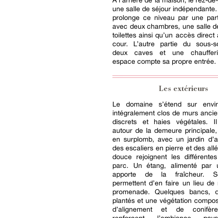
À l’arrière de la maison, le rez-de-
une salle de séjour indépendante.
prolonge ce niveau par une par
avec deux chambres, une salle d
toilettes ainsi qu’un accès direct
cour. L’autre partie du sous-so
deux caves et une chauffer
espace compte sa propre entrée.
Les extérieurs
Le domaine s’étend sur envi
intégralement clos de murs ancien
discrets et haies végétales. Il
autour de la demeure principale
en surplomb, avec un jardin d’
des escaliers en pierre et des all
douce rejoignent les différente
parc. Un étang, alimenté par u
apporte de la fraîcheur. 
permettent d’en faire un lieu de
promenade. Quelques bancs, d
plantés et une végétation compo
d’alignement et de conifèr