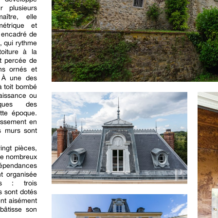
r plusieurs
ître, elle
métrique et
l encadré de
 qui rythme
oiture à la
st percée de
ns ornés et
. À une des
à toit bombé
aissance ou
tiques des
ette époque.
assement en
s murs sont
ingt pièces,
de nombreux
pendances
t organisée
es : trois
s sont dotés
ent aisément
bâtisse son