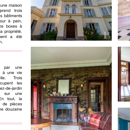
, une maison
rend trois
es bâtiments
our à pain,
ouze boxes à
a propriété.
ment a été
n.
ui par une
e à une vie
lle. Trois
cupent les
ez-de-jardin
e sur une
En tout, la
e de pièces
une douzaine