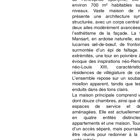
environ 700 m² habitables su
niveaux. Vaste maison de ma
présente une architecture sy
structurée, avec un corps centra
deux ailes modérément avancées,
l’esthétisme de la façade. La t
Mansart, en ardoise naturelle, e
lucarnes œil-de-bœuf, de fronto
surmontée d’un épi de faîtage
extrémités, une tour en poivrière 
évoque des inspirations néo-Ren
néo-Louis XIII, caractéris
résidences de villégiature de c
L’ensemble repose sur un soub
moellon apparent, tandis que le
enduits dans des tons clairs.
La maison principale comprend v
dont douze chambres, ainsi que 
espaces de service et dé
aménagées. Elle est actuellemen
en quatre entités distinct
appartements et une maison. Tou
d’un accès séparé, mais pourrai
être réunis pour redonner à la 