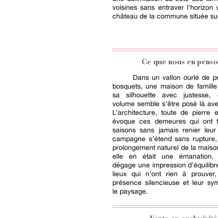
voisines sans entraver l'horizon v
château de la commune située sur 
Ce que nous en penso
Dans un vallon ourlé de pr
bosquets, une maison de famille
sa silhouette avec justesse,
volume semble s’être posé là av
L’architecture, toute de pierre e
évoque ces demeures qui ont t
saisons sans jamais renier leur
campagne s’étend sans ruptur
prolongement naturel de la mais
elle en était une émanation.
dégage une impression d’équilibre
lieux qui n’ont rien à prouver,
présence silencieuse et leur sy
le paysage.