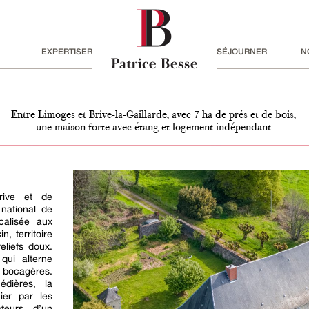
EXPERTISER
SÉJOURNER
N
Entre Limoges et Brive-la-Gaillarde, avec 7 ha de prés et de bois,
une maison forte avec étang et logement indépendant
rive et de
national de
calisée aux
, territoire
reliefs doux.
qui alterne
 bocagères.
dières, la
ier par les
teurs d’un