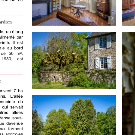
ardien
ale, un étang
limenté par
iété. Il est
ale au bord
n de 50 m²,
 1980, est
e
crivent 7 ha
ns. L'allée
enceinte du
 qui servait
tres allées
 dense sous-
ique devenue
eux forment
es agricoles