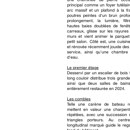
principal comme un foyer tutélai
arc massif et un plafond à la f
poutres peintes d'un brun profo
prolongement, la lumière, fil
hautes baies doublées de fenêtr
carreaux, glisse sur les rayure
murs et vient animer le parquet
petit salon. Côté est, une cuis
et rénovée récemment jouxte des
service, ainsi qu'une chambre
d'eau.
Le premier étage
Desservi par un escalier de bois 
long couloir distribue trois gran
ainsi que deux salles de bain
entièrement restaurée en 2024.
Les combles
Telle une carène de bateau re
mettent en valeur une charpen
répétées, avec une succession r
triangles porteurs. Au cent
longitudinal marqué guide le reg