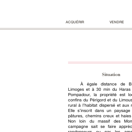
ACQUÉRIR
VENDRE
Situation
À égale distance de B
Limoges et à 30 min du Haras 
Pompadour, la propriété est lo
confins du Périgord et du Limousin
rural à l’habitat dispersé et aux 
Elle s’inscrit dans un paysage 
pâtures, chemins creux et haies
Non loin du massif des Moné
campagne sait se faire appréc
randonneurs ou par les ama