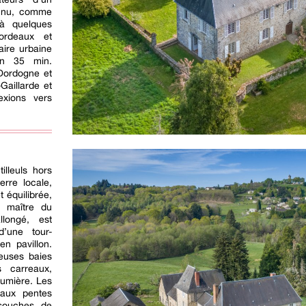
onnu, comme
 à quelques
Bordeaux et
aire urbaine
en 35 min.
 Dordogne et
-Gaillarde et
exions vers
illeuls hors
erre locale,
 équilibrée,
e maître du
llongé, est
d’une tour-
en pavillon.
euses baies
s carreaux,
lumière. Les
 aux pentes
 souches de