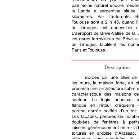
patrimoine naturel encore méc
la Lande à serpentine située
kilomètres. Par l’autoroute, 
Toulouse sont à 2 h 45, quand l’
de Limoges est accessible 
L’aéroport de Brive-Vallée de la
les gares ferroviaires de Brive-la
de Limoges facilitent les conn
Paris et Toulouse.
Description
Bordée par une allée de t
les murs, la maison forte, en pi
présente une architecture sobre et
caractéristique des maisons d
secteur. Le logis principal, a
flanqué en retour d'équerre 
porche carrée coiffée d’un toit 
Les façades, percées de nombr
doublées de fenêtres à petit
laissent généreusement entrer la 
toitures en ardoise d'Allassac,
affirmées, sont ponctuées de