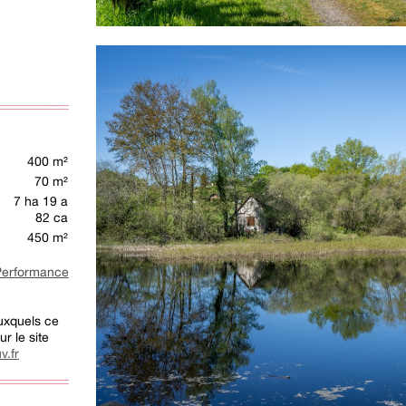
400 m²
70 m²
7 ha 19 a
82 ca
450 m²
rformance
auxquels ce
r le site
v.fr