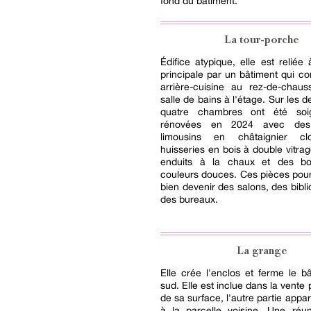
fond du bâtiment.
La tour-porche
Édifice atypique, elle est reliée
principale par un bâtiment qui 
arrière-cuisine au rez-de-chau
salle de bains à l'étage. Sur les 
quatre chambres ont été soi
rénovées en 2024 avec des
limousins en châtaignier cl
huisseries en bois à double vitra
enduits à la chaux et des bo
couleurs douces. Ces pièces pour
bien devenir des salons, des bibl
des bureaux.
La grange
Elle crée l'enclos et ferme le b
sud. Elle est inclue dans la vente 
de sa surface, l'autre partie appa
à la parcelle voisine. Une réun