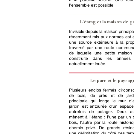
l'ensemble est possible.
L'étang et la maison de g
Invisible depuis la maison princip
récemment mis aux normes est a
une source extérieure à la propr
traversé par une route commun
de laquelle une petite maiso
construite dans les années
actuellement louée.
Le parc et le paysag
Plusieurs enclos fermés circons
de bois, de prés et de jardi
principale qui longe le mur d'
jardin est entourée d'un espace
autrefois de potager. Deux au
mènent à l'étang : l'une par un
bois, l'autre par la route histor
chemin privé. De grands résin
une délimitation du côté des terr