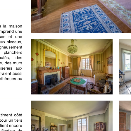
 à la maison
comprend une
ssée et une
deux niveaux,
gneusement
 planchers
outés, des
ge, des murs
iseries aux
raient aussi
iothèques ou
âtiment côté
pour un tiers
rtient encore
ification de