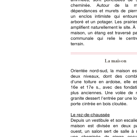
cheminée. Autour de la ma
dépendances et murets de pierr
un enclos intimiste qui entour
arboré et un potager. Les prairie
amplifient naturellement le site. À 
maison, un étang est traversé p
communale qui relie le centr
terrain.
La maison
Orientée nord-sud, la maison es
deux niveaux, dont des combl
d'une toiture en ardoise, elle e
16e et 17e s., avec des fondat
plus anciennes. Une volée de
granite dessert l'entrée par une l
porte cintrée en bois cloutée.
Le rez-de-chaussée
Depuis un vestibule et son escalie
maison est divisée en deux pa
ouest, un salon sert de salle à
une cheminée de pierre occ