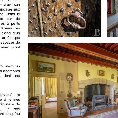
re, avec son
rançaise aux
nd. Dans le
trée par de
es à petits
s fanées des
 blond d’un
ine aménagée
 espaces de
 avec point
tournant, un
des chambres
s, dont une
nversé, ils
te à fermes
égulière de
re, un axe
ard jusqu’au