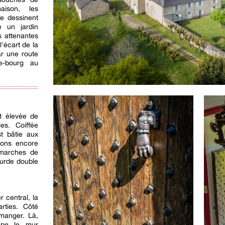
ison, les
e dessinent
e un jardin
s attenantes
l'écart de la
ar une route
e-bourg au
t élevée de
es. Coiffée
st bâtie aux
ions encore
 marches de
ourde double
r central, la
rties. Côté
 manger. Là,
upe le mur