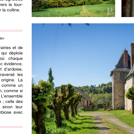
ers la tour-
la colline.
ns
airies et de
 qui déploie
 où chaque
ec évidence.
t d’ardoise,
raversé les
 origine. La
e, comme un
on, comme si
 L’ensemble
 ; celle des
 sinon leur
mbiose avec