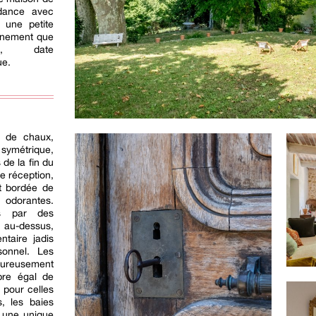
ndance avec
r une petite
ignement que
e, date
ue.
te de chaux,
 symétrique,
 de la fin du
le réception,
st bordée de
 odorantes.
és par des
s au-dessus,
taire jadis
onnel. Les
ureusement
bre égal de
 pour celles
, les baies
: une unique