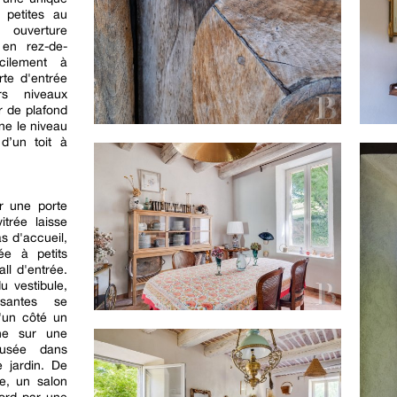
 petites au
ouverture
 en rez-de-
cilement à
rte d'entrée
rs niveaux
r de plafond
gne le niveau
d’un toit à
ar une porte
itrée laisse
s d'accueil,
ée à petits
ll d'entrée.
du vestibule,
rsantes se
'un côté un
he sur une
eusée dans
e jardin. De
le, un salon