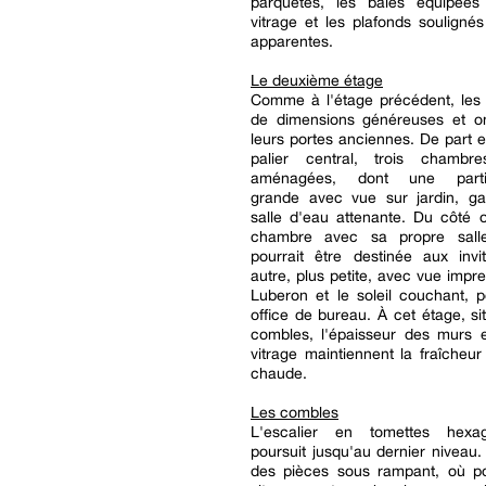
parquetés, les baies équipée
vitrage et les plafonds souligné
apparentes.
Le deuxième étage
Comme à l'étage précédent, les 
de dimensions généreuses et o
leurs portes anciennes. De part e
palier central, trois chambr
aménagées, dont une partic
grande avec vue sur jardin, ga
salle d'eau attenante. Du côté 
chambre avec sa propre sall
pourrait être destinée aux invi
autre, plus petite, avec vue impre
Luberon et le soleil couchant, po
office de bureau. À cet étage, si
combles, l'épaisseur des murs e
vitrage maintiennent la fraîcheur
chaude.
Les combles
L'escalier en tomettes hexa
poursuit jusqu'au dernier niveau
des pièces sous rampant, où po