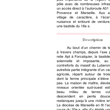
pôle avec de nombreuses infrast
un accès direct à l’autoroute A51 
Provence et Marseille. Aux a
village de caractère, à l’éca
nuisance et entouré de verdure
une bastide du 18e s.
Description
Au bout d’un chemin de te
à travers champs, depuis l’axe p
relie Apt à Forcalquier, la bastid
solennelle et imposante, a
contreforts du massif du Luberon. 
autrefois partie intégrante d’un v
agricole, réparti autour de troi
dont la ferme principale s’élèv
pas. La maison de maître, élevé
niveaux orientée sud-ouest es
beau milieu de terres cul
descendent en pente douc
restanques jusqu’à une rivière e
Le diocèse de Marseille en fit l’a
cours du 20e s. afin d’y établir u