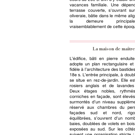
vacances familiale. Une dépe
terrasse couverte, s'ouvrant su
oliveraie, bâtie dans le même al
la demeure principal
vraisemblablement de cette époq
La maison de maître
L’édifice, bâti en pierre endui
adopte un plan rectangulaire et
fidèle à l’architecture des bastides
18e s. L’entrée principale, à doub
se situe en rez-de-jardin. Elle e
rosiers anglais et de lavandes
Deux étages nobles, rythm
corniches en façade, sont élevé
surmontés d’un niveau supplémen
réservé aux chambres du pers
façades sud et nord, rigo
équilibrées, s’ouvrent d’un nom
baies, doublées de volets en bois
exposées au sud. Sur les côtés
suivent une organisation stricte 