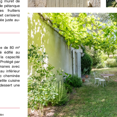
ng muret de
 de pétanque
s fruitiers
et cerisiers)
ée juste au-
ce de 80 m²
é édifié au
 la capacité
 Protégé par
omanes avec
au inférieur
ec cheminée
tite cuisine
 dessert une
ns