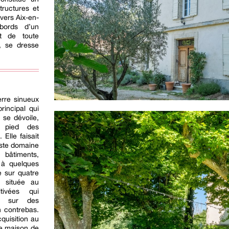
ructures et
vers Aix-en-
bords d’un
rt de toute
, se dresse
rre sinueux
rincipal qui
e se dévoile,
u pied des
Elle faisait
aste domaine
s bâtiments,
e à quelques
e sur quatre
t située au
tivées qui
e sur des
n contrebas.
cquisition au
ne maison de