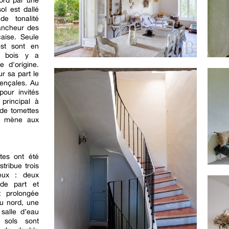
ord par une
ol est dallé
de tonalité
lancheur des
aise. Seule
est sont en
à bois y a
 d'origine.
r sa part le
ençales. Au
pour invités
 principal à
 de tomettes
i mène aux
ttes ont été
tribue trois
eux : deux
de part et
t prolongée
au nord, une
salle d’eau
 sols sont