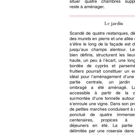
situer quatre chambres suppl
reste à aménager.
Le jardin
Scandé de quatre restanques, dé
des murets en pierre et une allée 
s'étire le long de la façade est 
jusqu'aux champs alentour. L
bien définis, structurent les lieu
haute, un peu à l'écart, une lo
bordée de cyprès et parsemé
fruitiers pourrait constituer un
idéal pour l'aménagement d'une 
partie centrale, un jardin 
ombragé a été aménagé. La
accessible à partir de la cu
surmontée d'une tonnelle autour
s'enroule une vigne. Dans son p
de petites marches conduisent à u
ponctué de quatre immense
centenaires, propices à d
déjeuners en été. La partie
délimitée par une roseraie dans