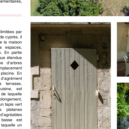
émentaires,
limitées par
de cyprès, il
de la maison
es espaces,
x. En partie
ngue étendue
e d'arbres
 emplacement
piscine. En
d'agrément
 terrasse,
isine, est
 de laquelle
rolongement,
n tapis vert
s platanes
'agréables
 basse est
 laquelle un