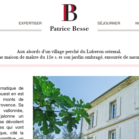
EXPERTISER
SÉJOURNER
N
Aux abords d’un village perché du Luberon oriental,
ne maison de maître du 18e s. et son jardin ombragé, entourée de natu
ématique de
ouest en est
s monts de
Provence. Sa
 vallonnée,
 jalonne un
 se dévoilent
es qui vont
ue, cité la
onstitue un