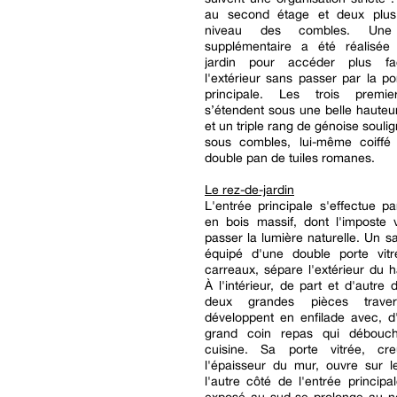
au second étage et deux plus
niveau des combles. Une 
supplémentaire a été réalisée
jardin pour accéder plus fa
l'extérieur sans passer par la po
principale. Les trois premie
s’étendent sous une belle hauteu
et un triple rang de génoise souli
sous combles, lui-même coiffé 
double pan de tuiles romanes.
Le rez-de-jardin
L'entrée principale s'effectue p
en bois massif, dont l'imposte v
passer la lumière naturelle. Un sa
équipé d'une double porte vitr
carreaux, sépare l'extérieur du ha
À l'intérieur, de part et d'autre 
deux grandes pièces trave
développent en enfilade avec, d
grand coin repas qui débouc
cuisine. Sa porte vitrée, cr
l'épaisseur du mur, ouvre sur l
l'autre côté de l'entrée principa