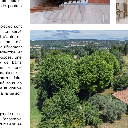
s de double
s de poutres
pièces sont
nt conservé
t d'autre du
es ont été
ulièrement
rde-robe et
opposé, une
e de bains
tés, et une
nable sur le
urrait faire
tué sous les
t le double
 à la saison
gonales se
. L'ensemble
urraient se