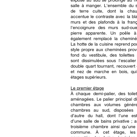
exposé au sud se prolonge au n
salle à manger. L'ensemble du s
de terre cuite, dont la chau
accentue le contraste avec la b
murs et des plafonds à la franç
l'encoignure des murs sud-ou
pierre apparente. Un poêle 
également remplacé la cheminée
La hotte de la cuisine reprend pou
style propre aux cheminées prov
fond du vestibule, des toilettes 
sont dissimulées sous l'escalier
double quart tournant, recouvert
et nez de marche en bois, qu
étages supérieurs.
Le premier étage
À chaque demi-palier, des toile
aménagées. Le palier principal dis
chambres aux volumes génér
chambres au sud, disposées 
d’autre du hall, dont l’une es
d’une salle de bains privative ; 
troisième chambre ainsi qu’une 
commune. À cet étage, les