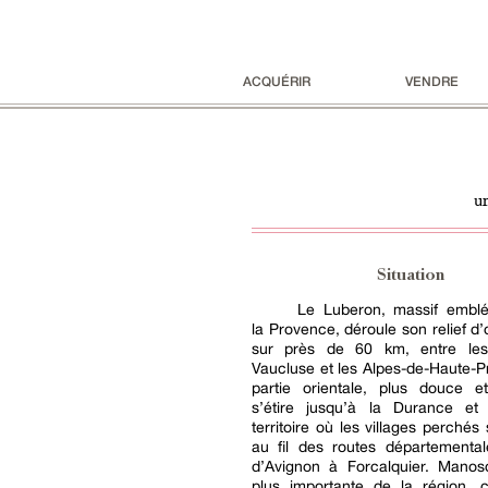
ACQUÉRIR
VENDRE
u
Situation
Le Luberon, massif embl
la Provence, déroule son relief d’
sur près de 60 km, entre le
Vaucluse et les Alpes-de-Haute-
partie orientale, plus douce et
s’étire jusqu’à la Durance et
territoire où les villages perchés
au fil des routes départemental
d’Avignon à Forcalquier. Manosq
plus importante de la région, c