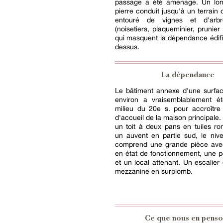
passage a été aménagé. Un lo
pierre conduit jusqu'à un terrain
entouré de vignes et d'arbre
(noisetiers, plaqueminier, prunier 
qui masquent la dépendance édifi
dessus.
La dépendance
Le bâtiment annexe d'une surfa
environ a vraisemblablement ét
milieu du 20e s. pour accroître
d'accueil de la maison principale.
un toit à deux pans en tuiles r
un auvent en partie sud, le nive
comprend une grande pièce av
en état de fonctionnement, une pe
et un local attenant. Un escalier
mezzanine en surplomb.
Ce que nous en penso