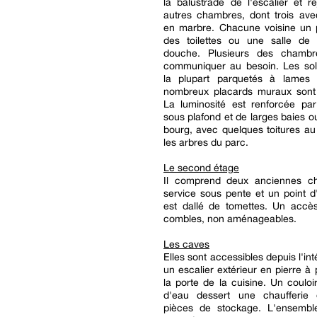
la balustrade de l'escalier et re
autres chambres, dont trois av
en marbre. Chacune voisine un p
des toilettes ou une salle de
douche. Plusieurs des chambr
communiquer au besoin. Les sol
la plupart parquetés à lames 
nombreux placards muraux son
La luminosité est renforcée par
sous plafond et de larges baies ou
bourg, avec quelques toitures au 
les arbres du parc.
Le second étage
Il comprend deux anciennes c
service sous pente et un point d
est dallé de tomettes. Un acc
combles, non aménageables.
Les caves
Elles sont accessibles depuis l'int
un escalier extérieur en pierre à 
la porte de la cuisine. Un couloi
d'eau dessert une chaufferie 
pièces de stockage. L'ensembl