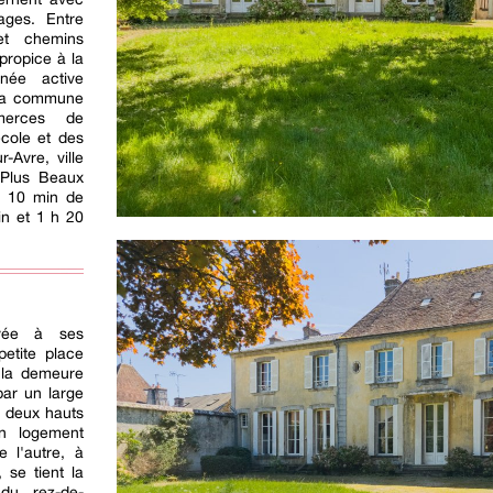
ages. Entre
 et chemins
propice à la
née active
 La commune
merces de
école et des
-Avre, ville
 Plus Beaux
à 10 min de
in et 1 h 20
rvée à ses
petite place
, la demeure
par un large
e deux hauts
un logement
 l'autre, à
, se tient la
 du rez-de-