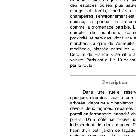
des espaces boisés plus sauv
étangs et forêts, tourbières
champêtres, l’environnement est 
chasse, la pêche, la randon
comme la promenade paisible.
compte de nombreux com
proximité et services, dont une 
marchés. La gare de Verneuil-sur
médiévale, classée parmi les «
Détours de France », se situe 
voiture. Paris est à 1 h 10 de tra
par la route.
Description
Dans une ruelle rése
quelques riverains, face à une 
arborée, dépourvue d’habitation
dévoile deux façades, séparées 
portail en ferronnerie, encadré d
piliers. D'un côté se trouve 
indépendant de deux étages. De
l’abri d’un petit jardin de façade
maison principale. Les baies