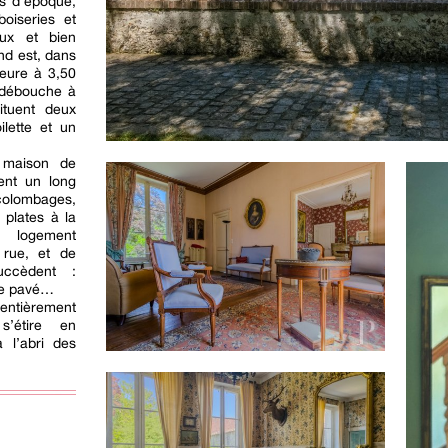
s d’époque,
oiseries et
ux et bien
nd est, dans
ieure à 3,50
e débouche à
ituent deux
ilette et un
 maison de
ment un long
lombages,
 plates à la
 logement
 rue, et de
uccèdent :
ge pavé…
 entièrement
s’étire en
 l’abri des