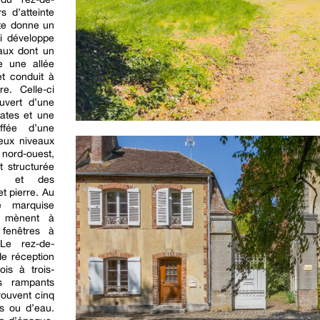
 d’atteinte
te donne un
i développe
aux dont un
e une allée
t conduit à
e. Celle-ci
uvert d’une
lates et une
ffée d’une
eux niveaux
 nord-ouest,
t structurée
le et des
t pierre. Au
e marquise
i mènent à
 fenêtres à
 Le rez-de-
e réception
ois à trois-
es rampants
rouvent cinq
s ou d’eau.