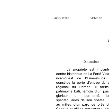
ACQUÉRIR
VENDRE
Situation
La propriété est implan
centre historique de La Ferté-Vid
nord-ouest de l’Eure-et-Loir
constitue la porte d’entrée du 
régional du Perche. Il abrit
patrimoine bâti, témoin d’un pas
glorieux et tourmenté. L
spectaculaires de son château 
au milieu d’un parc de près 
Canaux et allées régulières y al