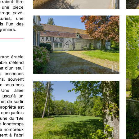
raient être
 une pièce
arage pavé,
uries, une
is l'un des
reniers.
grand érable
mble s'étend
ha d'un seul
s essences
ins, souvent
de sous-bois
 Une allée
 jusqu'à un
met de sortir
ropriété est
 quelquefois
-lune du 19e
ce longtemps
De nombreux
ent à l'abri