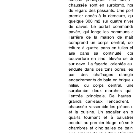
chaussée sont en surplomb, hors
du regard des passants. Une por
premier accès à la demeure, qu
quelque 300 m2 sur quatre nive
de caves. Le portail command
pavée, qui longe les communs e
l’arrière de la maison de maîtr
comprend un corps central, co
toiture à quatre pans en tuiles p
aile dans sa continuité, coi
couverture en zinc, élevée de d
sur cave. La façade, orientée au
enduite dans des tons ocres, es
par des chaînages d’ang
encadrements de baie en brique e
milieu du corps central, un
surplombe deux marches qu
l’entrée principale. De hautes
grands carreaux l’encadrent.
chaussée rassemble les pièces d
et la cuisine. Un escalier en b
quarts tournant et à balustr
conduit au premier étage, où se t
chambres et cinq salles de bain