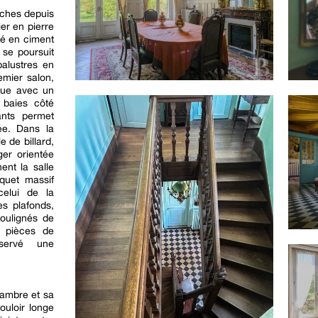
rches depuis
ier en pierre
elé en ciment
 se poursuit
balustres en
emier salon,
que avec un
 baies côté
ants permet
rée. Dans la
e de billard,
er orientée
nent la salle
rquet massif
celui de la
es plafonds,
oulignés de
s pièces de
servé une
hambre et sa
ouloir longe