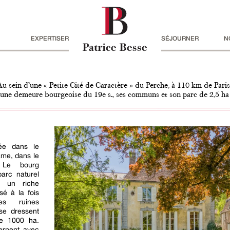
EXPERTISER
SÉJOURNER
N
Au sein d’une « Petite Cité de Caractère » du Perche, à 110 km de Paris
une demeure bourgeoise du 19e s., ses communs et son parc de 2,5 ha
tée dans le
ame, dans le
. Le bourg
parc naturel
e un riche
sé à la fois
es ruines
se dressent
de 1000 ha.
ternent avec