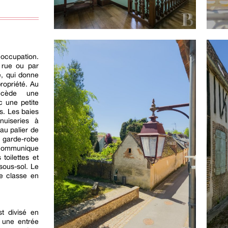
 occupation.
 rue ou par
, qui donne
propriété. Au
récède une
 une petite
as. Les baies
uiseries à
au palier de
 garde-robe
 communique
oilettes et
sous-sol. Le
le classe en
st divisé en
 une entrée