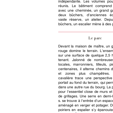
indépendante. Les volumes pour
réunis. Le bâtiment comprend
avec une cheminée, un grand g
deux bûchers, d'anciennes éc
vaste réserve, un atelier. Depu
bûchers, un escalier mène à des g
Le parc
Devant la maison de maître, un 
rouge domine le terrain. L'ense
sur une surface de quelque 2,5 
tenant. Jalonné de nombreuse
locales, marronniers, tilleuls, p
centenaires, il alterne chemins 
et zones plus champêtres.
cavalière trace une perspective
portail au fond du terrain, qui per
dans une autre rue du bourg. La p
pour l'essentiel close de murs et
de grillages. Une serre en demi
s. se trouve à l'entrée d'un espa
aménagé en verger et potager. 
poiriers en espalier s'y épanouiss