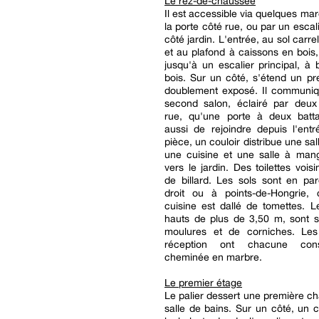
Le rez-de-chaussée
Il est accessible via quelques ma
la porte côté rue, ou par un escal
côté jardin. L'entrée, au sol carr
et au plafond à caissons en bois,
jusqu'à un escalier principal, à 
bois. Sur un côté, s'étend un pr
doublement exposé. Il communi
second salon, éclairé par deux
rue, qu'une porte à deux batt
aussi de rejoindre depuis l'ent
pièce, un couloir distribue une sall
une cuisine et une salle à mang
vers le jardin. Des toilettes voisi
de billard. Les sols sont en pa
droit ou à points-de-Hongrie, 
cuisine est dallé de tomettes. L
hauts de plus de 3,50 m, sont s
moulures et de corniches. Le
réception ont chacune con
cheminée en marbre.
Le premier étage
Le palier dessert une première c
salle de bains. Sur un côté, un c