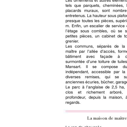
Les ornements et autres élément
tels que parquets, cheminées, b
placards muraux, sont nombre
entretenus. La hauteur sous plafo
presque toutes les pièces, supér
m. Enfin, un escalier de servic
l’étage sous combles, où se s
petites pièces, un cabinet de to
grenier.
Les communs, séparés de la
maître par l’allée d’accès, for
bâtiment avec façade à co
surmontée d’une toiture de tuiles
Mansart. Il se compose du
indépendant, accessible par la
diverses remises, qui se s
anciennes écuries, bûcher, gara
Le parc à l’anglaise de 2,5 ha,
clos et richement arboré, 
profondeur, depuis la maison, à
regards.
La maison de maître