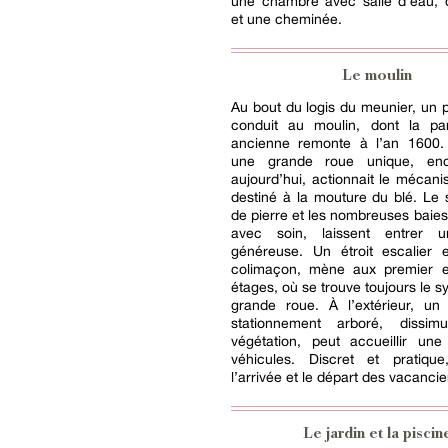
une chambre avec salle d’eau, d
et une cheminée.
Le moulin
Au bout du logis du meunier, un pe
conduit au moulin, dont la par
ancienne remonte à l’an 1600. À
une grande roue unique, enco
aujourd’hui, actionnait le mécan
destiné à la mouture du blé. Le s
de pierre et les nombreuses baies
avec soin, laissent entrer u
généreuse. Un étroit escalier 
colimaçon, mène aux premier 
étages, où se trouve toujours le s
grande roue. À l’extérieur, u
stationnement arboré, dissim
végétation, peut accueillir une
véhicules. Discret et pratique,
l’arrivée et le départ des vacancie
Le jardin et la piscin