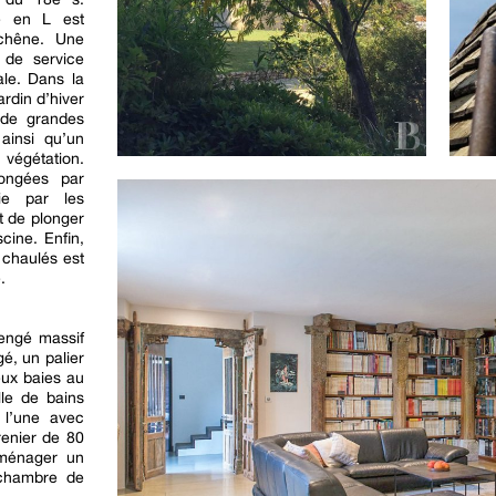
ne en L est
 chêne. Une
 de service
le. Dans la
ardin d’hiver
r de grandes
ainsi qu’un
 végétation.
longées par
ie par les
t de plonger
scine. Enfin,
chaulés est
.
engé massif
é, un palier
eux baies au
lle de bains
 l’une avec
renier de 80
aménager un
 chambre de