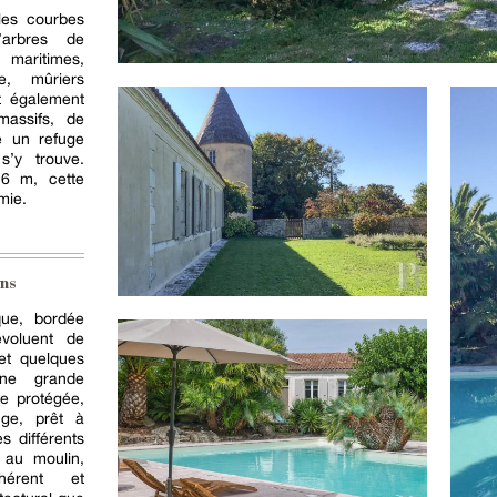
les courbes
’arbres de
maritimes,
ie, mûriers
st également
massifs, de
ue un refuge
s’y trouve.
6 m, cette
mie.
ns
ique, bordée
évoluent de
et quelques
une grande
le protégée,
uge, prêt à
es différents
s au moulin,
hérent et