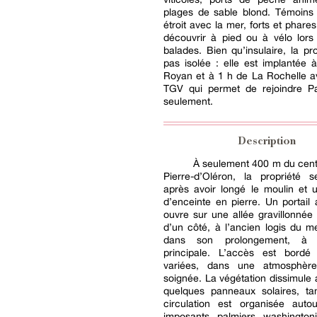
plages de sable blond. Témoins 
étroit avec la mer, forts et phare
découvrir à pied ou à vélo lors
balades. Bien qu’insulaire, la pro
pas isolée : elle est implantée
Royan et à 1 h de La Rochelle a
TGV qui permet de rejoindre P
seulement.
Description
À seulement 400 m du cent
Pierre-d’Oléron, la propriété 
après avoir longé le moulin et 
d’enceinte en pierre. Un portail
ouvre sur une allée gravillonnée 
d’un côté, à l’ancien logis du me
dans son prolongement, à 
principale. L’accès est bordé
variées, dans une atmosphèr
soignée. La végétation dissimule
quelques panneaux solaires, ta
circulation est organisée aut
imposants palmiers washington