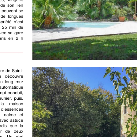
de son lien
s peuvent se
 de longues
priété n’est
 à 25 min de
vec sa gare
aris en 2 h
re de Saint-
se découvre
un long mur
 automatique
qui conduit,
unier, puis,
la maison
 d’essences
e calme et
 avec astuce
ndis que la
our de deux
ia. Un abri