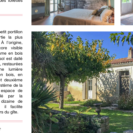
es toilettes
tit portillon
tie la plus
 l’origine,
re visible
isme en bois
ol est dallé
, restaurées
ne lumière
en bois, en
et deuxième
ystème de la
n espace de
ulé par la
 dizaine de
 il facilite
rs du gîte.
e