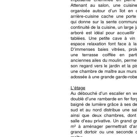
Attenant au salon, une cuisi
organisée autour d’un îlot en
arrière-cuisine cache une porte
qui donne sur la sente communa
continuité de la cuisine, un large j
arboré est idéal pour accueilli
tablées. Une petite cave à vin 
espace relaxation font face à la
D’immenses baies vitrées, pro
une terrasse coiffée en part
anciennes ailes du moulin, perme
son regard vers le jardin et la pi
une chambre de maître aux murs 
adossée à une grande garde-robe
L'étage
Au débouché d’un escalier en w
doublé d’une rambarde en fer forg
baigné de lumière grâce à ses d
sud et au nord distribue une sa
ainsi que deux chambres, dont
salle d’eau privative. Un grand g
m² à aménager permettrait d’
grand dortoir ou une seconde