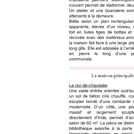
couvert permet de stationner deu
Un atelier et une buanderie son
attenants à la demeure.
Bâtie selon un plan rectangulai
apparente, élevée d’un niveau, 
toit en tuiles tiges de bottes et
rénovée avec des matériaux anci
la maison fait face à une large pi
long gîte. Elle est adossée à l’arr
en pierre le long d’une pe
communale.
La maison principal
Le rez-de-chaussée
Une vaste entrée orientée sud/su
un sol de béton ciré chauffé, 
escalier bordé d’une rambarde e
moderniste. D’un côté, une po
massif et largement sculp
directement d’Inde, permet d’a
salon de 60 m². La pièce se disti
bibliothèque assortie à la port
imposante cheminée en pierre