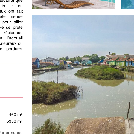
tectural que
taire : en
eux ont fait
plète menée
pour allier
ble se prête
en résidence
à l’accueil
aleureux ou
re perdurer
460 m²
5350 m²
rformance