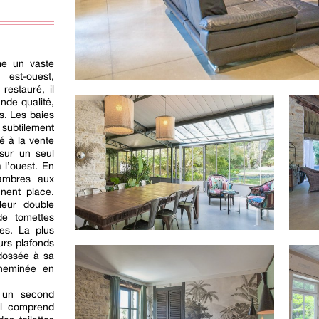
me un vaste
est-ouest,
restauré, il
nde qualité,
s. Les baies
 subtilement
é à la vente
sur un seul
 l’ouest. En
hambres aux
nent place.
leur double
de tomettes
es. La plus
urs plafonds
dossée à sa
cheminée en
, un second
 Il comprend