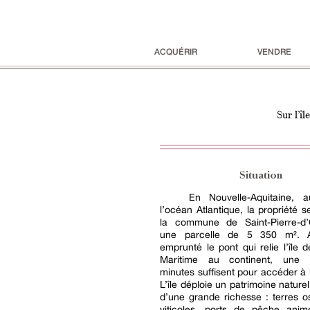
ACQUÉRIR
VENDRE
Sur l’î
Situation
En Nouvelle-Aquitaine, 
l’océan Atlantique, la propriété s
la commune de Saint-Pierre-d’
une parcelle de 5 350 m². A
emprunté le pont qui relie l’île 
Maritime au continent, une 
minutes suffisent pour accéder à l
L’île déploie un patrimoine nature
d’une grande richesse : terres os
viticoles, ports de pêche anim