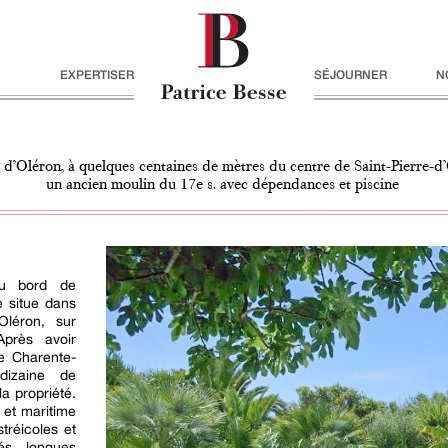
EXPERTISER
SÉJOURNER
N
le d’Oléron, à quelques centaines de mètres du centre de Saint-Pierre-d
un ancien moulin du 17e s. avec dépendances et piscine
au bord de
e situe dans
Oléron, sur
près avoir
de Charente-
dizaine de
a propriété.
l et maritime
tréicoles et
és, longues