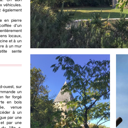
x véhicules.
t également
re en pierre
coiffée d’un
 entièrement
ens locaux,
scine et à un
ière à un mur
tite sente
e
d-ouest, sur
commande un
n fer forgé
rte en bois
tée, venue
ccéder à un
ngue par une
e et par une
 du 18e s.