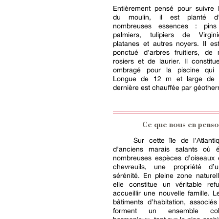
Entièrement pensé pour suivre 
du moulin, il est planté d
nombreuses essences : pins 
palmiers, tulipiers de Virgin
platanes et autres noyers. Il e
ponctué d’arbres fruitiers, de 
rosiers et de laurier. Il constit
ombragé pour la piscine qui 
Longue de 12 m et large de 
dernière est chauffée par géother
Ce que nous en penso
Sur cette île de l’Atlant
d’anciens marais salants où 
nombreuses espèces d’oiseaux 
chevreuils, une propriété d’
sérénité. En pleine zone naturel
elle constitue un véritable ref
accueillir une nouvelle famille. L
bâtiments d’habitation, associé
forment un ensemble co