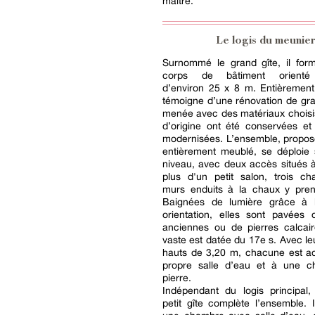
maître.
Le logis du meunier
Surnommé le grand gîte, il for
corps de bâtiment orienté 
d’environ 25 x 8 m. Entièrement 
témoigne d’une rénovation de gra
menée avec des matériaux choisi
d’origine ont été conservées et
modernisées. L’ensemble, propos
entièrement meublé, se déploie 
niveau, avec deux accès situés à
plus d'un petit salon, trois c
murs enduits à la chaux y pren
Baignées de lumière grâce à 
orientation, elles sont pavées 
anciennes ou de pierres calcair
vaste est datée du 17e s. Avec le
hauts de 3,20 m, chacune est a
propre salle d’eau et à une 
pierre.
Indépendant du logis principal
petit gîte complète l’ensemble.