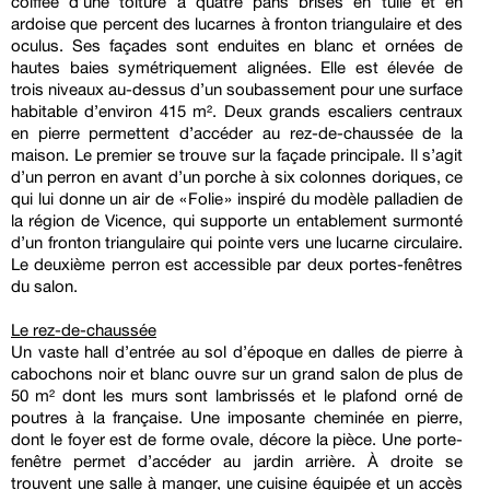
coiffée d’une toiture à quatre pans brisés en tuile et en
ardoise que percent des lucarnes à fronton triangulaire et des
oculus. Ses façades sont enduites en blanc et ornées de
hautes baies symétriquement alignées. Elle est élevée de
trois niveaux au-dessus d’un soubassement pour une surface
habitable d’environ 415 m². Deux grands escaliers centraux
en pierre permettent d’accéder au rez-de-chaussée de la
maison. Le premier se trouve sur la façade principale. Il s’agit
d’un perron en avant d’un porche à six colonnes doriques, ce
qui lui donne un air de « Folie » inspiré du modèle palladien de
la région de Vicence, qui supporte un entablement surmonté
d’un fronton triangulaire qui pointe vers une lucarne circulaire.
Le deuxième perron est accessible par deux portes-fenêtres
du salon.
Le rez-de-chaussée
Un vaste hall d’entrée au sol d’époque en dalles de pierre à
cabochons noir et blanc ouvre sur un grand salon de plus de
50 m² dont les murs sont lambrissés et le plafond orné de
poutres à la française. Une imposante cheminée en pierre,
dont le foyer est de forme ovale, décore la pièce. Une porte-
fenêtre permet d’accéder au jardin arrière. À droite se
trouvent une salle à manger, une cuisine équipée et un accès