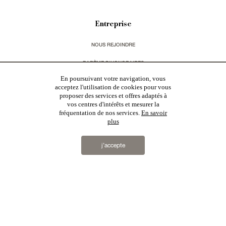
Entreprise
NOUS REJOINDRE
BARÈME D'HONORAIRES
En poursuivant votre navigation, vous
CHARTE RGPD
acceptez l'utilisation de cookies pour vous
proposer des services et offres adaptés à
MENTIONS LÉGALES & CGU
vos centres d'intérêts et mesurer la
fréquentation de nos services.
En savoir
plus
Vous souhaitez recevoir nos lettres d'information ?
j’accepte
s'inscrire
Patrice Besse
est une agence immobilière basée à Paris, ayant créé un réseau national spécialisé
dans la vente de bâtiments de caractère. Vente de
châteaux
,
manoirs
,
demeures & maisons
,
hôtels
particuliers
,
maisons en ville
,
appartements
,
Architecture du 20ème S.
,
monuments historiques
,
édifices
religieux
,
chasses
,
ruines
,
moulins
,
mas & corps de ferme
,
maisons de village
,
chalets
,
bastides
,