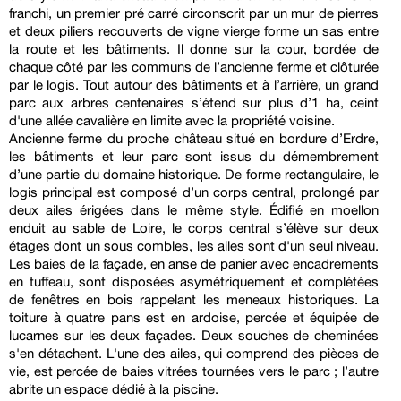
franchi, un premier pré carré circonscrit par un mur de pierres
et deux piliers recouverts de vigne vierge forme un sas entre
la route et les bâtiments. Il donne sur la cour, bordée de
chaque côté par les communs de l’ancienne ferme et clôturée
par le logis. Tout autour des bâtiments et à l’arrière, un grand
parc aux arbres centenaires s’étend sur plus d’1 ha, ceint
d'une allée cavalière en limite avec la propriété voisine.
Ancienne ferme du proche château situé en bordure d’Erdre,
les bâtiments et leur parc sont issus du démembrement
d’une partie du domaine historique. De forme rectangulaire, le
logis principal est composé d’un corps central, prolongé par
deux ailes érigées dans le même style. Édifié en moellon
enduit au sable de Loire, le corps central s’élève sur deux
étages dont un sous combles, les ailes sont d'un seul niveau.
Les baies de la façade, en anse de panier avec encadrements
en tuffeau, sont disposées asymétriquement et complétées
de fenêtres en bois rappelant les meneaux historiques. La
toiture à quatre pans est en ardoise, percée et équipée de
lucarnes sur les deux façades. Deux souches de cheminées
s'en détachent. L'une des ailes, qui comprend des pièces de
vie, est percée de baies vitrées tournées vers le parc ; l’autre
abrite un espace dédié à la piscine.