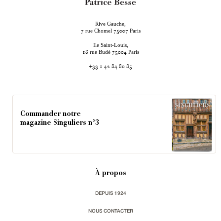
Rive Gauche,
rue Chomel
Paris
7
75007
Ile Saint-Louis,
rue Budé
Paris
18
75004
+33 1 42 84 80 85
Commander notre
magazine Singuliers n°3
À propos
DEPUIS 1924
NOUS CONTACTER