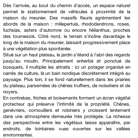
Dès l’arrivée, au bout du chemin d’accès, un espace naturel
permet le stationnement de véhicules à proximité de la
maison du meunier. Des massifs fleuris agrémentent les
abords de la maison : millepertuis, rhododendrons, roses,
fuchsias, asters d’automne ou encore hélianthus, proches
des tournesols. Côté nord, le terrain s’incline davantage le
long de la maison du meunier, laissant progressivement place
à une végétation plus spontanée.
Situé sur un haut plateau, le jardin s’étend à l’abri des regards
jusqu’au moulin. Principalement enherbé et ponctué de
bosquets, il multiplie les attraits : ici un potager organisé en
carrés de culture, là un bain nordique discrètement intégré au
paysage. Plus loin, il se fond naturellement dans les prairies
du plateau, parsemées de chênes truffiers, de noisetiers et de
noyers.
En contrebas, friches et boisements forment un écran végétal
protecteur qui préserve l’intimité de la propriété. Chênes,
genévriers, cornouillers et robiniers y croissent lentement
dans une atmosphère demeurée très protégée. La richesse
des perspectives entre les végétaux laisse apparaître, par
endroits, de lointaines vues ouvertes sur les vallées
environnantes.