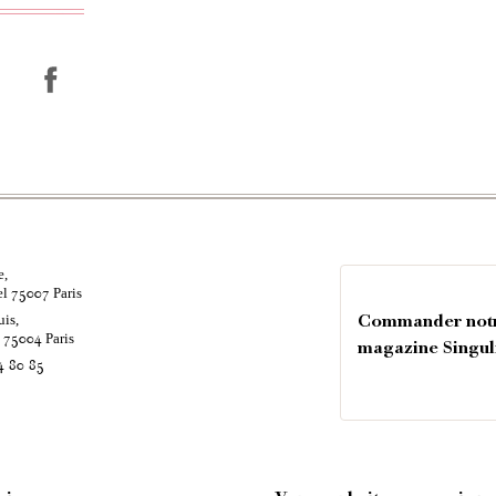
e,
el
Paris
75007
uis,
Commander not
é
Paris
75004
magazine Singul
4 80 85