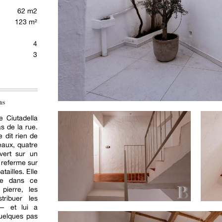
62 m2
123 m²
4
3
ns
de Ciutadella
s de la rue.
e dit rien de
veaux, quatre
vert sur un
, referme sur
tailles. Elle
ine dans ce
pierre, les
tribuer les
 — et lui a
uelques pas