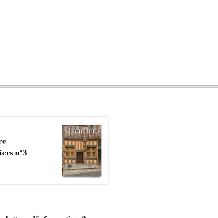
re
iers n°3