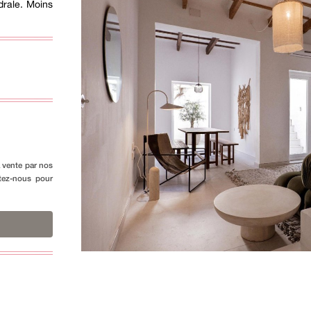
drale. Moins
a vente par nos
ctez-nous pour