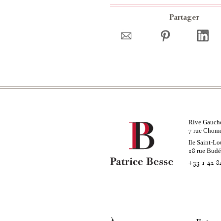
Partager
Rive Gauch
rue Chom
7
Ile Saint-Lo
rue Bud
18
+33 1 42 8