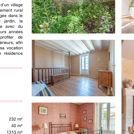
'un village
ement rural
rgée dans le
 jardin, la
te avec du
ieurs années
profiter de
érieurs, afin
 sa vocation
e résidence
232 m²
40 m²
1310 m²