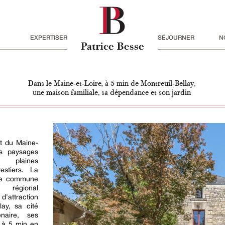
EXPERTISER
SÉJOURNER
N
Dans le Maine-et-Loire, à 5 min de Montreuil-Bellay,
une maison familiale, sa dépendance et son jardin
t du Maine-
es paysages
, plaines
estiers. La
une commune
 régional
d'attraction
lay, sa cité
naire, ses
 à 5 min en