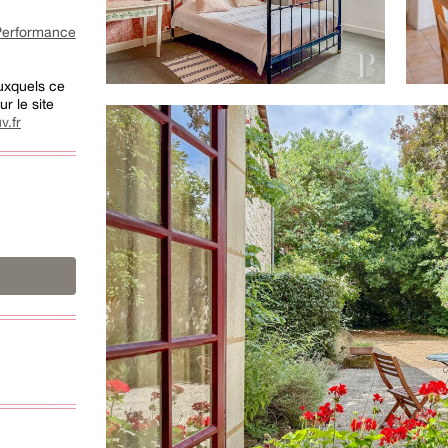
rformance
auxquels ce
r le site
v.fr