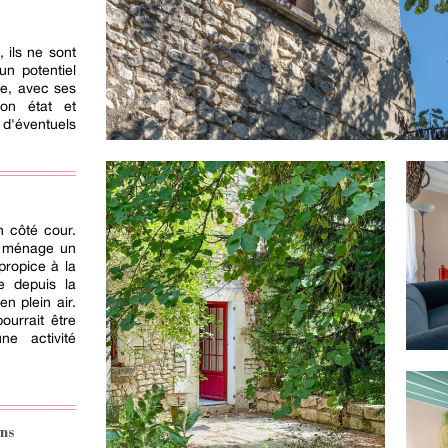
 ils ne sont
un potentiel
te, avec ses
on état et
d'éventuels
n côté cour.
, ménage un
propice à la
e depuis la
en plein air.
ourrait être
e activité
ns