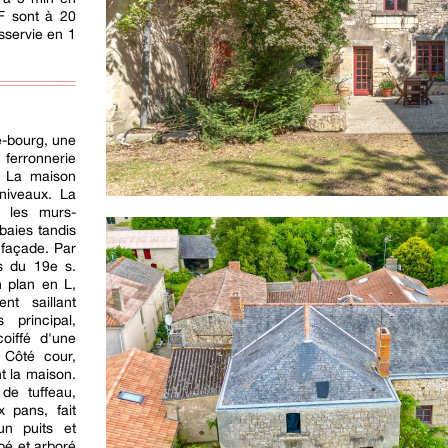
F sont à 20
sservie en 1
e-bourg, une
 ferronnerie
. La maison
 niveaux. La
r les murs-
baies tandis
 façade. Par
fs du 19e s.
n plan en L,
nt saillant
 principal,
oiffé d'une
. Côté cour,
t la maison.
de tuffeau,
 pans, fait
un puits et
bé et arboré