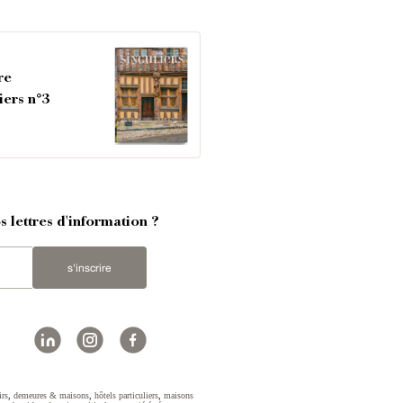
re
iers n°3
 lettres d'information ?
s'inscrire
rs
,
demeures & maisons
,
hôtels particuliers
,
maisons