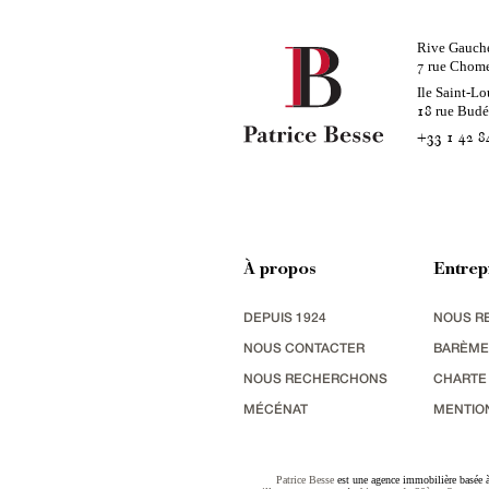
Rive Gauch
rue Chom
7
Ile Saint-Lo
rue Bud
18
+33 1 42 8
À propos
Entrep
DEPUIS 1924
NOUS R
NOUS CONTACTER
BARÈME
NOUS RECHERCHONS
CHARTE
MÉCÉNAT
MENTIO
Patrice Besse
est une agence immobilière basée à 