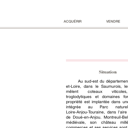
ACQUÉRIR
VENDRE
Situation
Au sud-est du départemen
et-Loire, dans le Saumurois, l
mêlent coteaux viticoles
troglodytiques et domaines for
propriété est implantée dans 
intégrée au Parc naturel
Loire‑Anjou‑Touraine, dans l'aire 
de Doué‑en‑Anjou. Montreuil-Bel
médiévale, son château millé
commerces et ses services sont