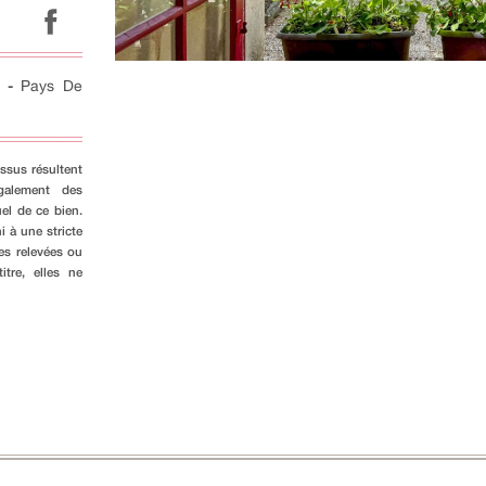
-
Pays De
ssus résultent
galement des
el de ce bien.
i à une stricte
es relevées ou
tre, elles ne