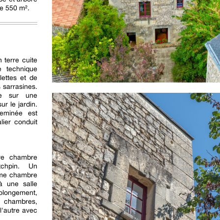
de 550 m².
 terre cuite
e technique
lettes et de
 sarrasines.
de sur une
r le jardin.
eminée est
lier conduit
ère chambre
tchpin. Un
me chambre
'à une salle
rolongement,
s chambres,
l'autre avec