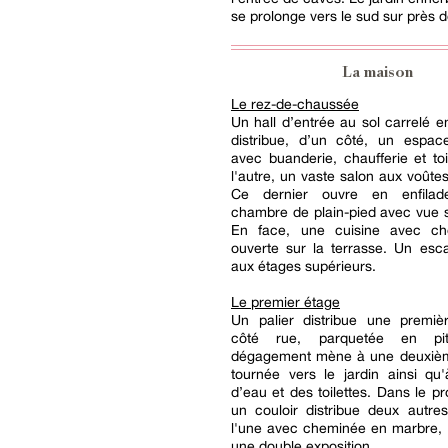
se prolonge vers le sud sur près 
La maison
Le rez-de-chaussée
Un hall d’entrée au sol carrelé en
distribue, d’un côté, un espac
avec buanderie, chaufferie et toi
l'autre, un vaste salon aux voûtes
Ce dernier ouvre en enfila
chambre de plain-pied avec vue su
En face, une cuisine avec ch
ouverte sur la terrasse. Un esca
aux étages supérieurs.
Le premier étage
Un palier distribue une premi
côté rue, parquetée en pi
dégagement mène à une deuxiè
tournée vers le jardin ainsi qu
d’eau et des toilettes. Dans le p
un couloir distribue deux autre
l'une avec cheminée en marbre, 
une double exposition.