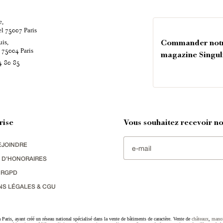
e,
el
Paris
75007
uis,
Commander not
é
Paris
75004
magazine Singul
4 80 85
rise
Vous souhaitez recevoir nos
EJOINDRE
 D'HONORAIRES
 RGPD
NS LÉGALES & CGU
Paris, ayant créé un réseau national spécialisé dans la vente de bâtiments de caractère. Vente de
châteaux
,
manoi