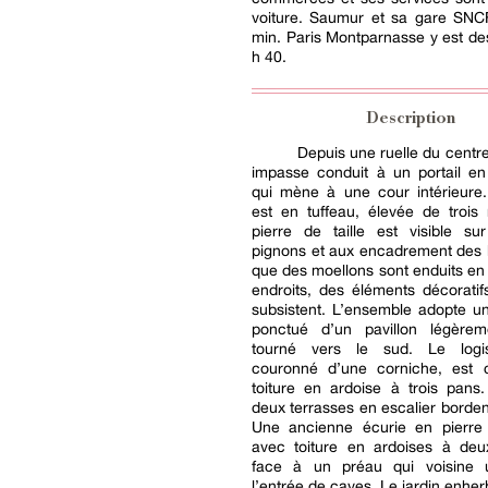
voiture. Saumur et sa gare SNC
min. Paris Montparnasse y est de
h 40.
Description
Depuis une ruelle du centr
impasse conduit à un portail en
qui mène à une cour intérieure
est en tuffeau, élevée de trois
pierre de taille est visible su
pignons et aux encadrement des 
que des moellons sont enduits en
endroits, des éléments décorati
subsistent. L’ensemble adopte u
ponctué d’un pavillon légèreme
tourné vers le sud. Le logis
couronné d’une corniche, est c
toiture en ardoise à trois pans
deux terrasses en escalier borden
Une ancienne écurie en pierre 
avec toiture en ardoises à deux
face à un préau qui voisine 
l’entrée de caves. Le jardin enher