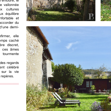
l'entoure, le
e vallonnée
x cultures
ux équilibre
nfortable et
'accorder du
d'une demi-
firmer, elle
temps caché
re discret,
s, ces âmes
 tourmente
 des regards
ient célébré
 sur la vie
e repères.