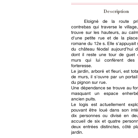
Description
Eloigné de la route pri
contrebas qui traverse le village,
trouve sur les hauteurs, au calm
d'une petite rue et de la place
romane du 12e s. Elle s'appuyait 
du château féodal aujourd’hui d
dont il reste une tour de guet 
murs qui lui confèrent des 
forteresse.
Le jardin, arboré et fleuri, est to
de murs, il s'ouvre par un portail
du pignon sur rue.
Une dépendance se trouve au fon
masquant un espace enherb
ancien puits.
Le logis est actuellement explo
pouvant être loué dans son inté
dix personnes ou divisé en de
accueil de six et quatre person
deux entrées distinctes, côté p
jardin.