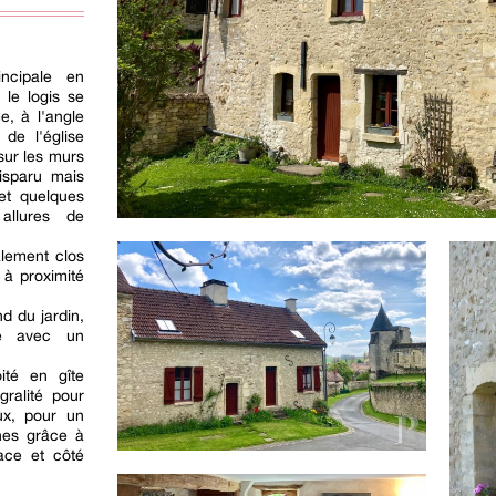
ncipale en
 le logis se
e, à l'angle
 de l'église
sur les murs
isparu mais
et quelques
allures de
talement clos
 à proximité
d du jardin,
é avec un
ité en gîte
gralité pour
ux, pour un
nes grâce à
lace et côté