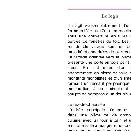
Le logis
Il s'agit vraisemblablement d'u
ferme édifiée au 17e s. en moello
sous une couverture en tuiles
percée de fenêtres de toit. Les
en double vitrage sont en bo
majorité et encadrées de pierres de
La façade orientée vers la place
présente une porte en bois peint
judas. Elle est dotée d'un r
encadrement en pierre de taille
montants monolithes et d'un lin
formant un ressaut périphérique
mouluration, à profil simple et
sculpté se compose d'un double l
Le rez-de-chaussée
L'entrée principale s'effectue 
dans une pièce de vie comp
cuisine avec un four à pain et 
eau, une salle à manger et un coi
murs sont en moellons jointoyés e