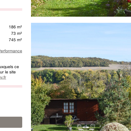
186 m²
73 m²
745 m²
rformance
auxquels ce
r le site
v.fr