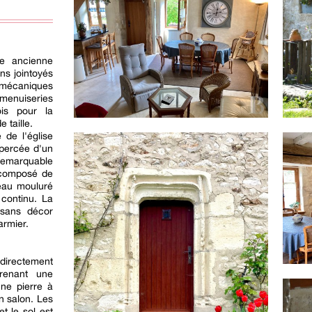
ne ancienne
ns jointoyés
 mécaniques
 menuiseries
is pour la
 taille.
 de l'église
 percée d'un
emarquable
 composé de
teau mouluré
 continu. La
 sans décor
armier.
directement
renant une
une pierre à
n salon. Les
t le sol est