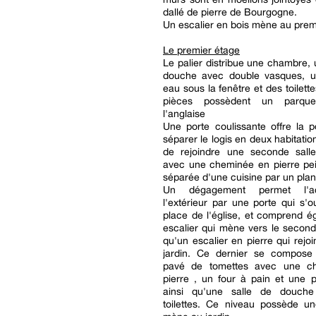
dallé de pierre de Bourgogne.
Un escalier en bois mène au prem
Le premier étage
Le palier distribue une chambre, 
douche avec double vasques, u
eau sous la fenêtre et des toilett
pièces possèdent un parqu
l'anglaise
Une porte coulissante offre la po
séparer le logis en deux habitatio
de rejoindre une seconde sal
avec une cheminée en pierre pei
séparée d'une cuisine par un plan
Un dégagement permet l'a
l'extérieur par une porte qui s'o
place de l'église, et comprend 
escalier qui mène vers le second
qu'un escalier en pierre qui rejoi
jardin. Ce dernier se compose
pavé de tomettes avec une c
pierre , un four à pain et une 
ainsi qu'une salle de douch
toilettes. Ce niveau possède un