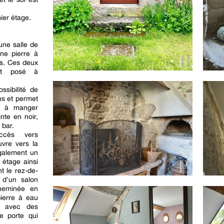
ier étage.
une salle de
ne pierre à
es. Ces deux
et posé à
ssibilité de
ns et permet
le à manger
nte en noir,
 bar.
ccès vers
uvre vers la
également un
 étage ainsi
nt le rez-de-
 d'un salon
heminée en
pierre à eau
e avec des
e porte qui