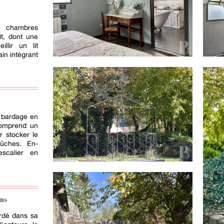
 chambres
it, dont une
llir un lit
ain intégrant
n bardage en
 comprend un
 stocker le
bûches. En-
scalier en
ns
ordé dans sa