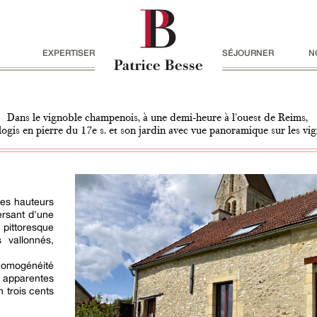
EXPERTISER
SÉJOURNER
N
Dans le vignoble champenois, à une demi-heure à l'ouest de Reims,
logis en pierre du 17e s. et son jardin avec vue panoramique sur les vi
les hauteurs
versant d'une
t pittoresque
 vallonnés,
homogénéité
s apparentes
 trois cents