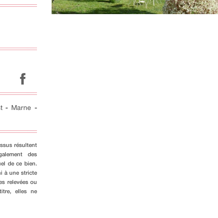
t
-
Marne
-
ssus résultent
galement des
el de ce bien.
i à une stricte
es relevées ou
tre, elles ne