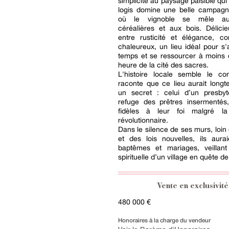
simplicité au paysage paisible qui 
logis domine une belle campagn
où le vignoble se mêle au
céréalières et aux bois. Délicie
entre rusticité et élégance, co
chaleureux, un lieu idéal pour s
temps et se ressourcer à moins 
heure de la cité des sacres.
L'histoire locale semble le con
raconte que ce lieu aurait long
un secret : celui d’un presbytè
refuge des prêtres insermenté
fidèles à leur foi malgré la
révolutionnaire.
Dans le silence de ses murs, loin
et des lois nouvelles, ils aura
baptêmes et mariages, veillant
spirituelle d’un village en quête d
Vente en exclusivité
480 000 €
Honoraires à la charge du vendeur