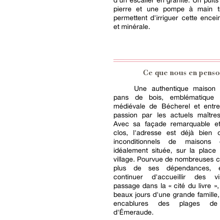
d'un escalier en granite. Un puits
pierre et une pompe à main tra
permettent d'irriguer cette encei
et minérale.
Ce que nous en penso
Une authentique maison 
pans de bois, emblématique 
médiévale de Bécherel et entr
passion par les actuels maîtres
Avec sa façade remarquable et
clos, l'adresse est déjà bien
inconditionnels de maisons 
idéalement située, sur la place
village. Pourvue de nombreuses 
plus de ses dépendances, e
continuer d'accueillir des v
passage dans la « cité du livre »,
beaux jours d'une grande famille
encablures des plages d
d'Émeraude.