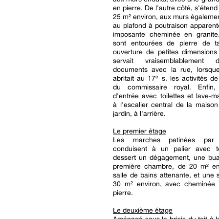
en pierre. De l'autre côté, s'éten
25 m² environ, aux murs égalemen
au plafond à poutraison apparen
imposante cheminée en granite
sont entourées de pierre de ta
ouverture de petites dimensions
servait vraisemblablement
documents avec la rue, lorsqu
abritait au 17ᵉ s. les activités d
du commissaire royal. Enfin,
d'entrée avec toilettes et lave-m
à l'escalier central de la maison
jardin, à l'arrière.
Le premier étage
Les marches patinées par
conduisent à un palier avec toi
dessert un dégagement, une bua
première chambre, de 20 m² en
salle de bains attenante, et une
30 m² environ, avec cheminée
pierre.
Le deuxième étage