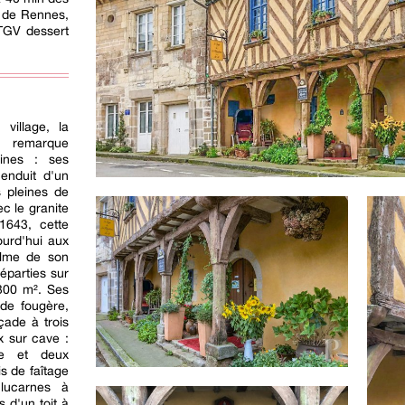
n de Rennes,
 TGV dessert
village, la
 remarque
ines : ses
enduit d'un
s pleines de
c le granite
 1643, cette
ourd'hui aux
alme de son
réparties sur
 300 m². Ses
de fougère,
çade à trois
x sur cave :
ge et deux
s de faîtage
 lucarnes à
 d'un toit à