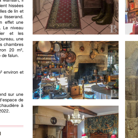
a Mansart, il
ient hissées
les de lin et
u tisserand.
n effet une
. Le niveau
ier et les
 bureau, une
rois chambres
iron 20 m²,
 de falun.
² environ et
tend sur une
 d'espace de
chaudière à
 2022.
d