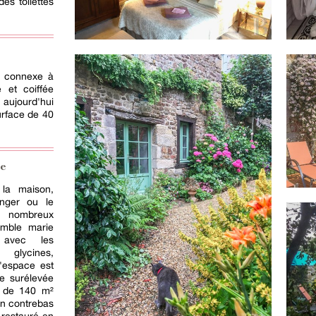
es toilettes
st connexe à
e et coiffée
 aujourd'hui
urface de 40
se
 la maison,
anger ou le
es nombreux
emble marie
 avec les
 glycines,
L'espace est
e surélevée
n de 140 m²
en contrebas