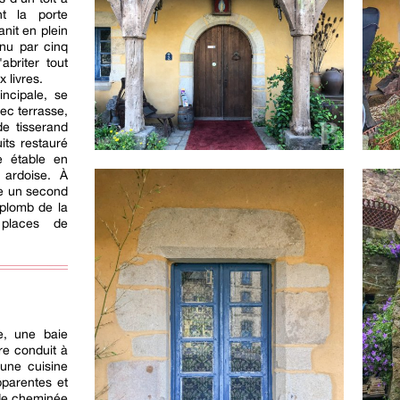
t la porte
nit en plein
enu par cinq
abriter tout
 livres.
incipale, se
ec terrasse,
de tisserand
its restauré
e étable en
 ardoise. À
vre un second
plomb de la
places de
e, une baie
re conduit à
une cuisine
pparentes et
de cheminée