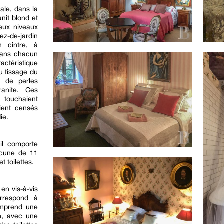
ale, dans la
nit blond et
deux niveaux
z-de-jardin
n cintre, à
 dans chacun
actéristique
u tissage du
e de perles
anite. Ces
 touchaient
aient censés
ie.
, il comporte
acune de 11
 toilettes.
 en vis-à-vis
orrespond à
comprend une
n, avec une