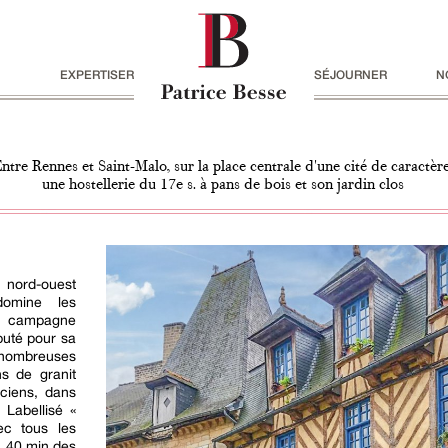
EXPERTISER
SÉJOURNER
N
ntre Rennes et Saint-Malo, sur la place centrale d'une cité de caractère
une hostellerie du 17e s. à pans de bois et son jardin clos
 nord-ouest
 domine les
a campagne
puté pour sa
 nombreuses
ns de granit
nciens, dans
 Labellisé «
ec tous les
 à 40 min des