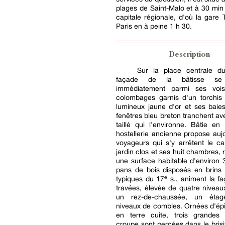
plages de Saint-Malo et à 30 mi
capitale régionale, d'où la gare
Paris en à peine 1 h 30.
Description
Sur la place centrale du 
façade de la bâtisse se
immédiatement parmi ses vois
colombages garnis d'un torchis 
lumineux jaune d'or et ses baie
fenêtres bleu breton tranchent ave
taillé qui l'environne. Bâtie en
hostellerie ancienne propose auj
voyageurs qui s'y arrêtent le c
jardin clos et ses huit chambres, 
une surface habitable d'environ
pans de bois disposés en brins 
typiques du 17ᵉ s., animent la fa
travées, élevée de quatre niveau
un rez-de-chaussée, un éta
niveaux de combles. Ornées d'épi
en terre cuite, trois grandes
croupe sont percées dans le brisis