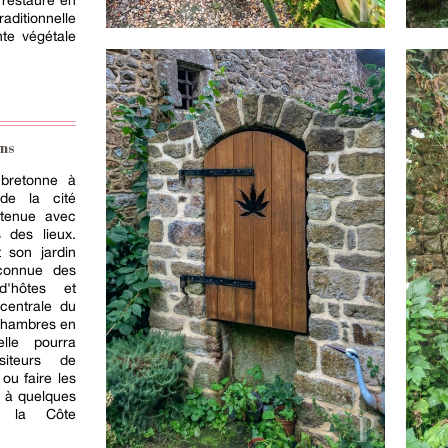
 restauré en
ditionnelle
nte végétale
ns
bretonne à
de la cité
etenue avec
 des lieux.
 son jardin
 connue des
d'hôtes et
 centrale du
chambres en
lle pourra
isiteurs de
 ou faire les
, à quelques
e la Côte