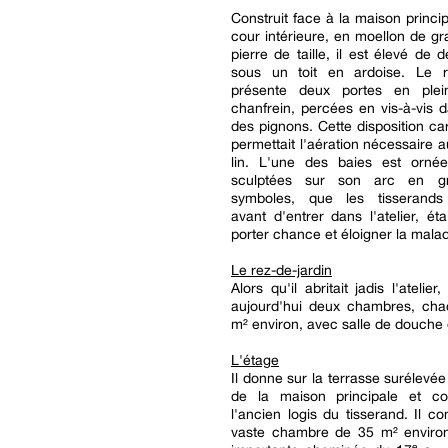
Construit face à la maison princip
cour intérieure, en moellon de gra
pierre de taille, il est élevé de 
sous un toit en ardoise. Le re
présente deux portes en plei
chanfrein, percées en vis-à-vis
des pignons. Cette disposition car
permettait l'aération nécessaire a
lin. L'une des baies est orné
sculptées sur son arc en gr
symboles, que les tisserands
avant d'entrer dans l'atelier, ét
porter chance et éloigner la malad
Le rez-de-jardin
Alors qu'il abritait jadis l'atelier
aujourd'hui deux chambres, ch
m² environ, avec salle de douche et
L'étage
Il donne sur la terrasse surélevée
de la maison principale et c
l'ancien logis du tisserand. Il 
vaste chambre de 35 m² enviro