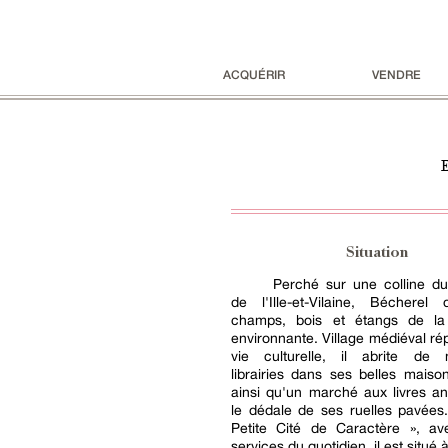
ACQUÉRIR
VENDRE
E
Situation
Perché sur une colline du
de l'Ille-et-Vilaine, Bécherel
champs, bois et étangs de l
environnante. Village médiéval ré
vie culturelle, il abrite de
librairies dans ses belles maiso
ainsi qu'un marché aux livres a
le dédale de ses ruelles pavées.
Petite Cité de Caractère », av
services du quotidien, il est situé