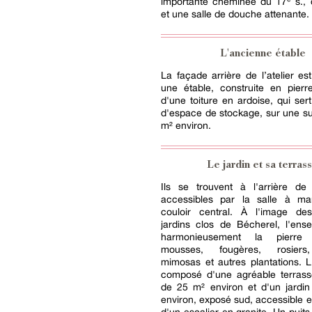
importante cheminée du 17ᵉ s., d
et une salle de douche attenante.
L'ancienne étable
La façade arrière de l’atelier e
une étable, construite en pierr
d'une toiture en ardoise, qui sert
d'espace de stockage, sur une s
m² environ.
Le jardin et sa terras
Ils se trouvent à l'arrière de
accessibles par la salle à m
couloir central. À l'image d
jardins clos de Bécherel, l'ens
harmonieusement la pierre
mousses, fougères, rosiers,
mimosas et autres plantations. 
composé d'une agréable terrass
de 25 m² environ et d'un jardi
environ, exposé sud, accessible 