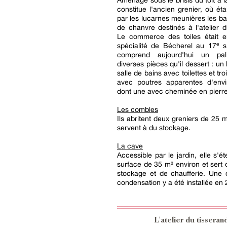
Aménagé sous le brisis du toit à l
constitue l'ancien grenier, où éta
par les lucarnes meunières les bal
de chanvre destinés à l'atelier d
Le commerce des toiles était e
spécialité de Bécherel au 17ᵉ s
comprend aujourd'hui un pal
diverses pièces qu'il dessert : un
salle de bains avec toilettes et t
avec poutres apparentes d'env
dont une avec cheminée en pierre
Les combles
Ils abritent deux greniers de 25 m
servent à du stockage.
La cave
Accessible par le jardin, elle s'é
surface de 35 m² environ et sert
stockage et de chaufferie. Une 
condensation y a été installée en
L'atelier du tisseran