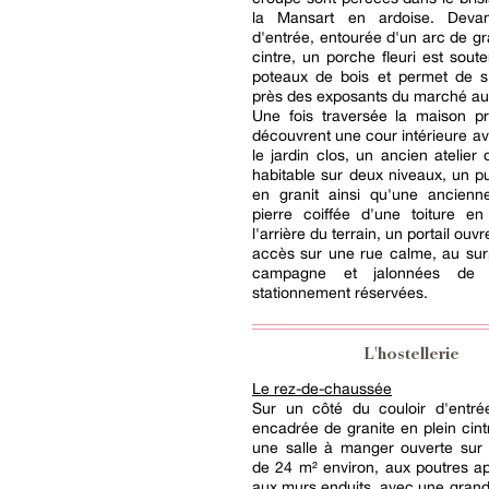
la Mansart en ardoise. Devan
d'entrée, entourée d'un arc de gra
cintre, un porche fleuri est sout
poteaux de bois et permet de s'
près des exposants du marché aux
Une fois traversée la maison pr
découvrent une cour intérieure av
le jardin clos, un ancien atelier 
habitable sur deux niveaux, un pu
en granit ainsi qu'une ancienn
pierre coiffée d'une toiture en
l'arrière du terrain, un portail ou
accès sur une rue calme, au sur
campagne et jalonnées de 
stationnement réservées.
L'hostellerie
Le rez-de-chaussée
Sur un côté du couloir d'entré
encadrée de granite en plein cint
une salle à manger ouverte sur 
de 24 m² environ, aux poutres a
aux murs enduits, avec une gran