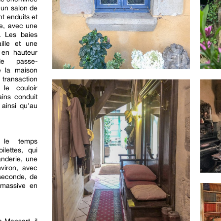
d un salon de
t enduits et
te, avec une
. Les baies
ille et une
 en hauteur
 de passe-
e la maison
e transaction
 le couloir
ains conduit
 ainsi qu'au
 le temps
lettes, qui
nderie, une
viron, avec
 seconde, de
 massive en