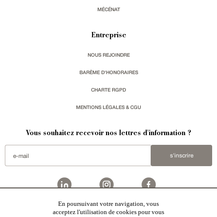
MÉCÉNAT
Entreprise
NOUS REJOINDRE
BARÈME D'HONORAIRES
CHARTE RGPD
MENTIONS LÉGALES & CGU
Vous souhaitez recevoir nos lettres d'information ?
s'inscrire
En poursuivant votre navigation, vous
Patrice Besse
est une agence immobilière basée à Paris, ayant créé un réseau national spécialisé
acceptez l'utilisation de cookies pour vous
dans la vente de bâtiments de caractère. Vente de
châteaux
,
manoirs
,
demeures & maisons
,
hôtels