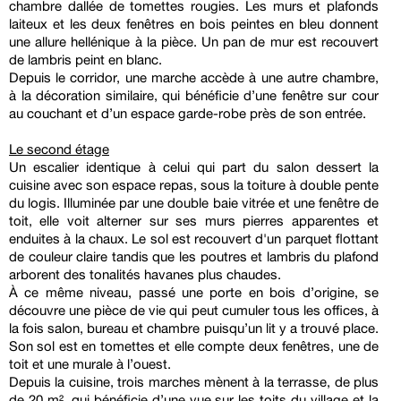
chambre dallée de tomettes rougies. Les murs et plafonds
laiteux et les deux fenêtres en bois peintes en bleu donnent
une allure hellénique à la pièce. Un pan de mur est recouvert
de lambris peint en blanc.
Depuis le corridor, une marche accède à une autre chambre,
à la décoration similaire, qui bénéficie d’une fenêtre sur cour
au couchant et d’un espace garde-robe près de son entrée.
Le second étage
Un escalier identique à celui qui part du salon dessert la
cuisine avec son espace repas, sous la toiture à double pente
du logis. Illuminée par une double baie vitrée et une fenêtre de
toit, elle voit alterner sur ses murs pierres apparentes et
enduites à la chaux. Le sol est recouvert d'un parquet flottant
de couleur claire tandis que les poutres et lambris du plafond
arborent des tonalités havanes plus chaudes.
À ce même niveau, passé une porte en bois d’origine, se
découvre une pièce de vie qui peut cumuler tous les offices, à
la fois salon, bureau et chambre puisqu’un lit y a trouvé place.
Son sol est en tomettes et elle compte deux fenêtres, une de
toit et une murale à l’ouest.
Depuis la cuisine, trois marches mènent à la terrasse, de plus
de 20 m², qui bénéficie d’une vue sur les toits du village et la