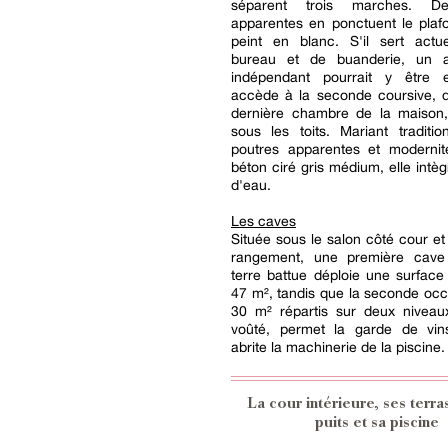
séparent trois marches. D
apparentes en ponctuent le plafo
peint en blanc. S'il sert actu
bureau et de buanderie, un a
indépendant pourrait y être e
accède à la seconde coursive, qu
dernière chambre de la maiso
sous les toits. Mariant traditi
poutres apparentes et moderni
béton ciré gris médium, elle intèg
d'eau.
Les caves
Située sous le salon côté cour e
rangement, une première cave
terre battue déploie une surfac
47 m², tandis que la seconde oc
30 m² répartis sur deux niveaux
voûté, permet la garde de vins
abrite la machinerie de la piscine.
La cour intérieure, ses terra
puits et sa piscine