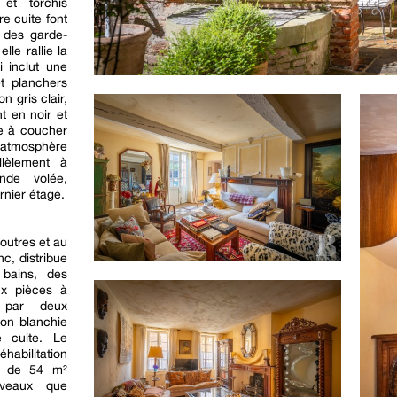
 et torchis
re cuite font
r des garde-
lle rallie la
 inclut une
t planchers
 gris clair,
t en noir et
ce à coucher
atmosphère
llèlement à
onde volée,
rnier étage.
outres et au
c, distribue
bains, des
ux pièces à
e par deux
son blanchie
 cuite. Le
habilitation
ce de 54 m²
iveaux que