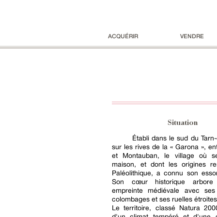
ACQUÉRIR
VENDRE
Situation
Établi dans le sud du Tarn
sur les rives de la « Garona », en
et Montauban, le village où s
maison, et dont les origines r
Paléolithique, a connu son esso
Son cœur historique arbore
empreinte médiévale avec ses
colombages et ses ruelles étroites
Le territoire, classé Natura 200
d'un climat tempéré et d'une 