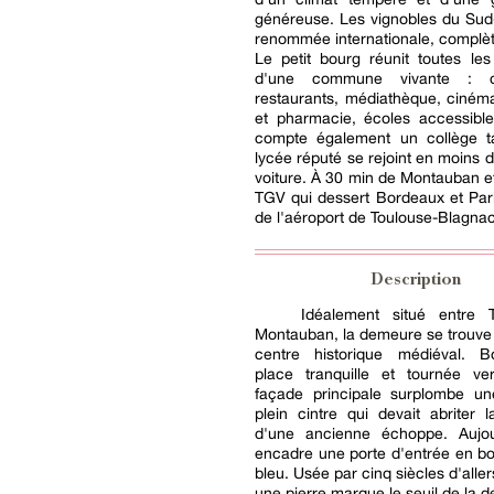
généreuse. Les vignobles du Sud
renommée internationale, complète
Le petit bourg réunit toutes le
d'une commune vivante : c
restaurants, médiathèque, ciném
et pharmacie, écoles accessible
compte également un collège t
lycée réputé se rejoint en moins 
voiture. À 30 min de Montauban e
TGV qui dessert Bordeaux et Par
de l'aéroport de Toulouse-Blagnac
Description
Idéalement situé entre 
Montauban, la demeure se trouve
centre historique médiéval. 
place tranquille et tournée ver
façade principale surplombe u
plein cintre qui devait abriter 
d'une ancienne échoppe. Aujour
encadre une porte d'entrée en bo
bleu. Usée par cinq siècles d'alle
une pierre marque le seuil de la 