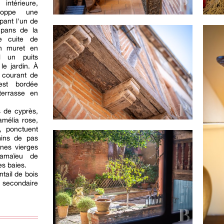
intérieure,
eloppe une
pant l'un de
 pans de la
e cuite de
n muret en
el un puits
le jardin. À
 courant de
st bordée
terrasse en
s de cyprès,
amélia rose,
s, ponctuent
mins de pas
gnes vierges
camaïeu de
es baies.
ntail de bois
e secondaire