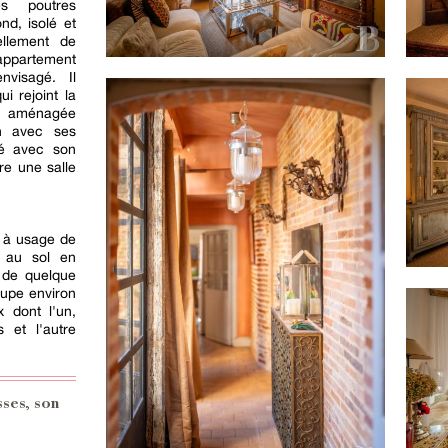
es poutres
nd, isolé et
ellement de
ppartement
nvisagé. Il
i rejoint la
n, aménagée
on avec ses
té avec son
re une salle
t à usage de
 au sol en
e de quelque
cupe environ
 dont l'un,
 et l'autre
sses, son