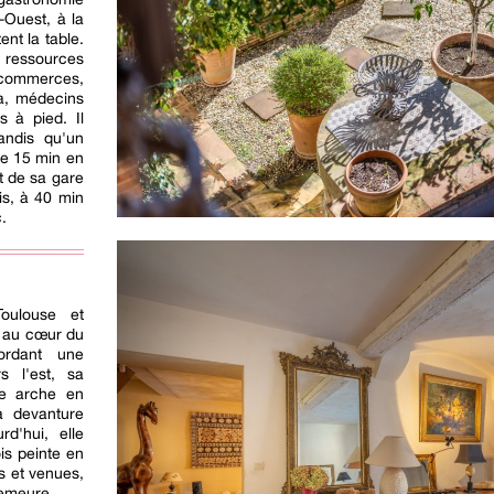
-Ouest, à la
nt la table.
s ressources
ommerces,
a, médecins
s à pied. Il
andis qu'un
de 15 min en
t de sa gare
is, à 40 min
.
Toulouse et
 au cœur du
Bordant une
s l'est, sa
ne arche en
la devanture
d'hui, elle
is peinte en
rs et venues,
demeure.