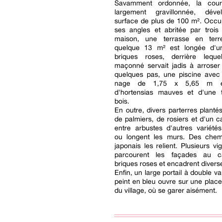
Savamment ordonnée, la cour 
largement gravillonnée, dév
surface de plus de 100 m². Occu
ses angles et abritée par trois
maison, une terrasse en terr
quelque 13 m² est longée d'u
briques roses, derrière lequ
maçonné servait jadis à arroser 
quelques pas, une piscine avec
nage de 1,75 x 5,65 m e
d'hortensias mauves et d'une 
bois.
En outre, divers parterres planté
de palmiers, de rosiers et d'un c
entre arbustes d'autres variété
ou longent les murs. Des che
japonais les relient. Plusieurs vi
parcourent les façades au 
briques roses et encadrent divers
Enfin, un large portail à double va
peint en bleu ouvre sur une plac
du village, où se garer aisément.