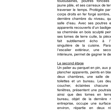
toulousaines, poutres foncées
jaune pâle, et ses carreaux de ter
traverser le temps. Protégée pa
corps droits en fer forgé sombre, e
dernière chambre du niveau, qui
salle d'eau. Avec ses poutres e
apparents recouverts d'un badigeon
sa cheminée en bois sculpté pein
ses tomes de terre cuite, la piè
fait subtilement écho à l'
singulière de la cuisine. Para
l'escalier extérieur, une sec
intérieure, permet de gagner le de
Le second étage
Un palier au parquet en pin, aux p
plancher apparents, peints en blan
deux chambres, une salle de 
toilettes et un bureau. Les de
coucher, éclairées chacun
fenêtres, présentent une poutrai
ainsi que des tomes en terre
bureau, objet de la dernière ré
entreprise, occupe une surfa
environ, répartie en deux n