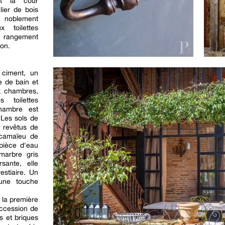
nt la cour
lier de bois
 noblement
x toilettes
e rangement
ion.
 ciment, un
e de bain et
x chambres,
 toilettes
hambre est
 Les sols de
 revêtus de
 camaïeu de
 pièce d'eau
marbre gris
sante, elle
stiaire. Un
 une touche
 la première
uccession de
s et briques