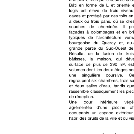
Bâti en forme de L et orienté e
logis est élevé de trois nivea
caves et protégé par des toits en 
à deux ou trois pans, où se dre
souches de cheminée. Il pr
façades à colombages et en bri
typiques de l'architecture vern
bourgeoise du Quercy et, au-
grande partie du Sud-Ouest de
Résultat de la fusion de troi
bâtisses, la maison, qui dév
surface de plus de 390 m², est
volumes dont les deux étages son
une singulière coursive. C
regroupent six chambres, trois sa
et deux salles d'eau, tandis qu
rassemble classiquement les pièc
de réception.
Une cour intérieure végét
agrémentée d'une piscine o
occupants un espace extérieur
l'abri des bruits de la ville et du vi