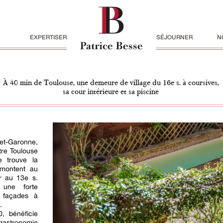
EXPERTISER
SÉJOURNER
N
À 40 min de Toulouse, une demeure de village du 16e s. à coursives,
sa cour intérieure et sa piscine
-et-Garonne,
tre Toulouse
e trouve la
emontent au
r au 13e s.
 une forte
 façades à
.
0, bénéficie
gastronomie