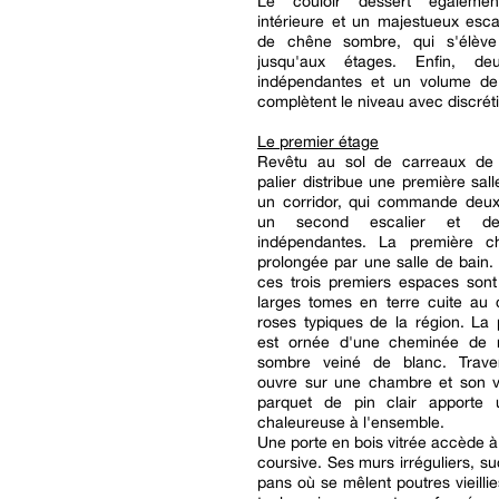
Le couloir dessert égaleme
intérieure et un majestueux esca
de chêne sombre, qui s'élève
jusqu'aux étages. Enfin, deu
indépendantes et un volume d
complètent le niveau avec discrét
Le premier étage
Revêtu au sol de carreaux de
palier distribue une première sall
un corridor, qui commande deu
un second escalier et des
indépendantes. La première c
prolongée par une salle de bain.
ces trois premiers espaces sont
larges tomes en terre cuite au
roses typiques de la région. La
est ornée d'une cheminée de 
sombre veiné de blanc. Traver
ouvre sur une chambre et son ve
parquet de pin clair apporte
chaleureuse à l'ensemble.
Une porte en bois vitrée accède à
coursive. Ses murs irréguliers, s
pans où se mêlent poutres vieillie