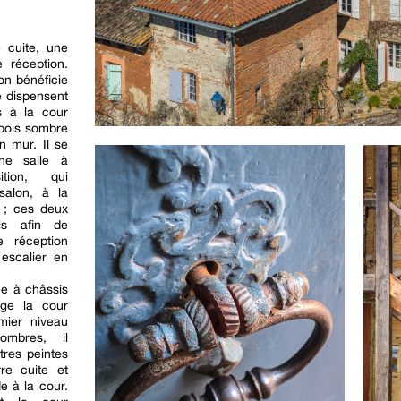
 cuite, une
 réception.
on bénéficie
e dispensent
s à la cour
 bois sombre
n mur. Il se
une salle à
ion, qui
alon, à la
 ; ces deux
is afin de
e réception
escalier en
ée à châssis
nge la cour
mier niveau
ombres, il
res peintes
re cuite et
e à la cour.