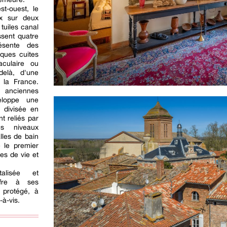
st-ouest, le
ux sur deux
tuiles canal
ssent quatre
ésente des
ques cuites
aculaire ou
delà, d'une
 la France.
s anciennes
eloppe une
 divisée en
t reliés par
es niveaux
lles de bain
e le premier
es de vie et
alisée et
ffre à ses
 protégé, à
s-à-vis.