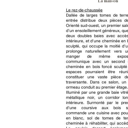
La maison
Le rez-de-chaussée
Dallée de larges tomes de terre
entrée distribue deux pièces de
Orienté sud-ouest, un premier sal
d'un ensoleillement généreux, qu
deux doubles baies avec accè
intérieure, et d'une cheminée en
sculpté, qui occupe la moitié d'u
prolonge naturellement vers 
manger de même exposit
communique avec un second s
cheminée en bois foncé sculpté
espaces pourraient être réun
constituer une vaste pièce d
traversante. Dans ce salon, un 
ormeau conduit au premier étage.
Illuminé par une grande baie vitr
métallique noir, un corridor lo
intérieure. Surmonté par le pre
d'une coursive aux bois s
commande une cuisine avec pout
en blanc, sol de tomes de ter
cheminée à réhabiliter, qui accèd