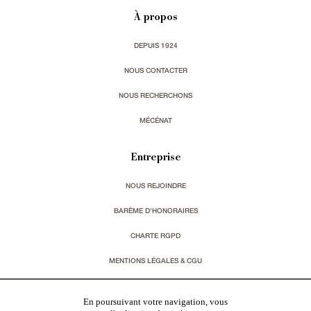
À propos
DEPUIS 1924
NOUS CONTACTER
NOUS RECHERCHONS
MÉCÉNAT
Entreprise
NOUS REJOINDRE
BARÈME D'HONORAIRES
CHARTE RGPD
MENTIONS LÉGALES & CGU
Vous souhaitez recevoir nos lettres d'information ?
En poursuivant votre navigation, vous