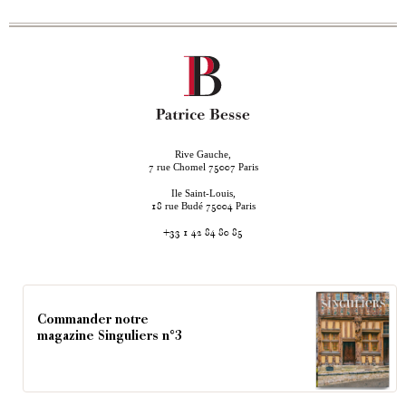
Rive Gauche,
rue Chomel
Paris
7
75007
Ile Saint-Louis,
rue Budé
Paris
18
75004
+33 1 42 84 80 85
Commander notre
magazine Singuliers n°3