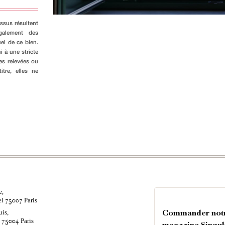
ssus résultent
galement des
el de ce bien.
i à une stricte
es relevées ou
tre, elles ne
e,
el
Paris
75007
uis,
Commander not
é
Paris
75004