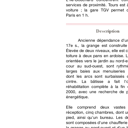
services de proximité. Tours est
voiture ; la gare TGV permet d
Paris en 1 h.
Description
Ancienne dépendance d'u
17e s., la grange est construite
Élevée de deux niveaux, elle est c
toiture à deux pans en ardoise. 
orientées vers le jardin au nord-e
cour au sud-ouest, sont ryth
larges baies aux menuiseries m
dont les arcs sont surbaissés 
cintre. La bâtisse a fait l'
réhabilitation complète à la fi
2000, avec une recherche de 
énergétique.
Elle comprend deux vastes
réception, cinq chambres, dont u
pied, ainsi qu'un bureau. Les 
sont composées d'une chaufferie
la grange au nord-ouest et d'un