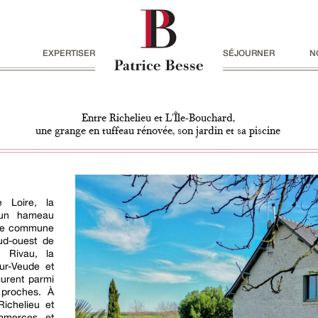
EXPERTISER
SÉJOURNER
N
Entre Richelieu et L'Île-Bouchard,
une grange en tuffeau rénovée, son jardin et sa piscine
 Loire, la
 un hameau
une commune
ud-ouest de
u Rivau, la
ur-Veude et
gurent parmi
 proches. À
ichelieu et
ommerces et