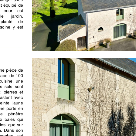
st équipé de
a cour est
e jardin,
 planté de
iscine y est
une pièce de
rface de 100
uisine, une
s sols sont
; pierres et
rastent avec
einte jaune
ne porte en
re pénètre
x baies qui
insi que sur
in. Dans son
hambre est