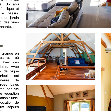
s. Un abri
étallique et
 le bassin.
 d’un jardin
ec des vues
nnante.
ns
e grange en
mesure, où
ue avec des
sibles. Avec
e de vigne
gricole est
emeure de
arges baies
ures ont été
de réception
tion fluide.
vocation de
ux séjours