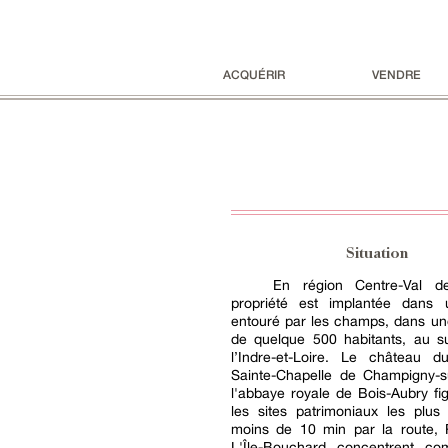
ACQUÉRIR
VENDRE
Situation
En région Centre-Val de
propriété est implantée dans
entouré par les champs, dans 
de quelque 500 habitants, au s
l’Indre-et-Loire. Le château d
Sainte-Chapelle de Champigny-s
l'abbaye royale de Bois-Aubry fi
les sites patrimoniaux les plus
moins de 10 min par la route, R
L'Île-Bouchard concentrent c