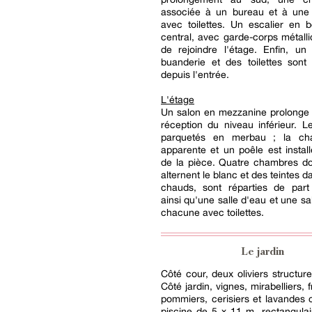
associée à un bureau et à une 
avec toilettes. Un escalier en 
central, avec garde-corps métall
de rejoindre l'étage. Enfin, un 
buanderie et des toilettes sont
depuis l'entrée.
L'étage
Un salon en mezzanine prolonge 
réception du niveau inférieur. L
parquetés en merbau ; la cha
apparente et un poêle est instal
de la pièce. Quatre chambres do
alternent le blanc et des teintes 
chauds, sont réparties de part 
ainsi qu'une salle d'eau et une sa
chacune avec toilettes.
Le jardin
Côté cour, deux oliviers structure
Côté jardin, vignes, mirabelliers, 
pommiers, cerisiers et lavandes 
piscine de 5 x 11 m, rectangulai