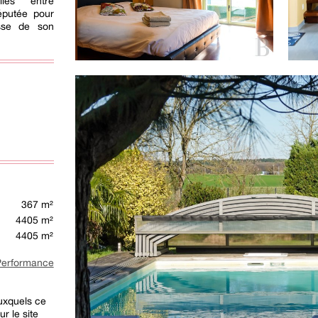
lles entre
éputée pour
esse de son
367 m²
4405 m²
4405 m²
rformance
auxquels ce
r le site