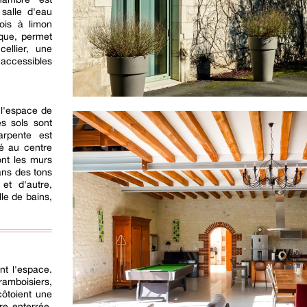
salle d'eau
bois à limon
ique, permet
cellier, une
 accessibles
l'espace de
es sols sont
rpente est
lé au centre
nt les murs
dans des tons
et d'autre,
lle de bains,
nt l'espace.
framboisiers,
côtoient une
re enterrée,