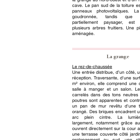
cave. Le pan sud de la toiture e
panneaux photovoltaïques. L
goudronnée, tandis que l
partiellement paysager, est
plusieurs arbres fruitiers. Une p
aménagée.
La grange
Le rez-de-chaussée
Une entrée distribue, d’un côté, 
réception. Traversante, d'une su
m² environ, elle comprend une c
salle à manger et un salon. Le
carrelés dans des tons neutres 
poutres sont apparentes et cont
un pan de mur revêtu d'une t
orangé. Des briques encadrent u
arc plein cintre. La lumiè
largement, notamment grâce au
ouvrent directement sur la cour a
une terrasse couverte côté jard
prolongement au sud, une c