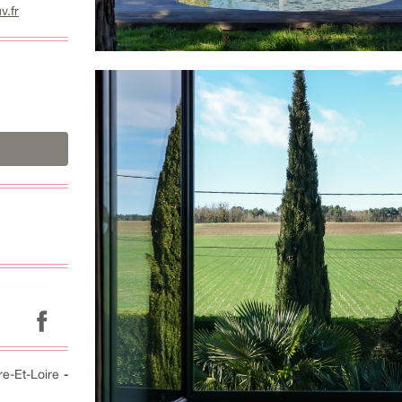
v.fr
re-Et-Loire
-