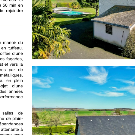
 à 50 min en
e rejoindre
n manoir du
 en tuffeau.
oiffée d'une
Les façades,
st et vers la
mées par de
étalliques,
ou en plein
objet d'une
n des années
performance
 salles de
ne de plain-
dépendances
 attenante à
 hangar avec