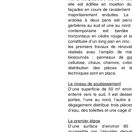
elle est édifiée en moellon d
façades en cours de ravalement 
majoritairement enduites. La
ardoise à deux pans est perc
gerbières au sud et une au nord.
contemporaine est bardée
horizontaux en cèdre rouge et sa
constituée d'un long pan en zinc. À
les premiers travaux de rénovat
réalisés avec l'emploi de mat
biosourcés : panneaux de g
cellulose, chaux, chanvre, coto
distribution des pièces et l
techniques sont en place.
Le niveau de soubassement
D'une superficie de 50 m² envir
enterré vers le sud, il est desse
portes, l'une au nord, l'autre à
dégagement distribue trois pièce
d'eau, des toilettes et une cage d'
Le premier étage
D'une surface d'environ 80 
accessible par l'escalier depui