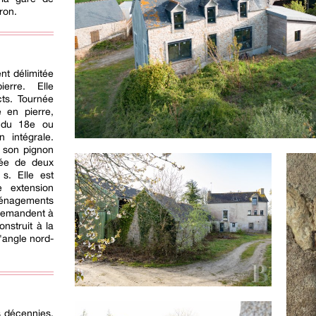
ron.
ent délimitée
erre. Elle
cts. Tournée
 en pierre,
 du 18e ou
n intégrale.
 son pignon
vée de deux
s. Elle est
 extension
nagements
 demandent à
nstruit à la
l'angle nord-
s décennies,