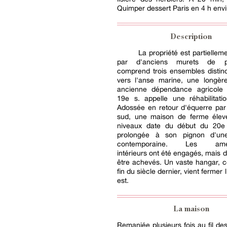
Quimper dessert Paris en 4 h envi
Description
La propriété est partiellem
par d'anciens murets de pi
comprend trois ensembles distin
vers l'anse marine, une longère
ancienne dépendance agricole
19e s. appelle une réhabilitatio
Adossée en retour d'équerre par
sud, une maison de ferme éle
niveaux date du début du 20e 
prolongée à son pignon d'une
contemporaine. Les amé
intérieurs ont été engagés, mais
être achevés. Un vaste hangar, co
fin du siècle dernier, vient fermer 
est.
La maison
Remaniée plusieurs fois au fil de