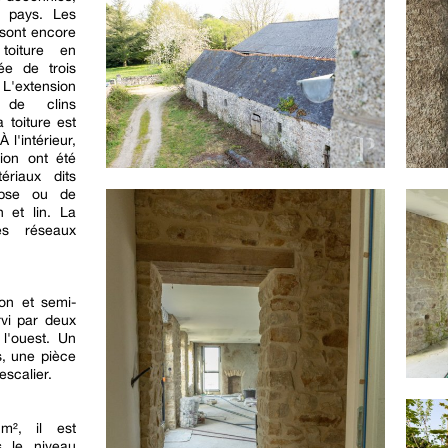
u pays. Les
sont encore
 toiture en
ée de trois
 L'extension
 de clins
 toiture est
 l'intérieur,
ion ont été
ériaux dits
ypse ou de
n et lin. La
es réseaux
on et semi-
rvi par deux
 l'ouest. Un
s, une pièce
escalier.
m², il est
s le niveau