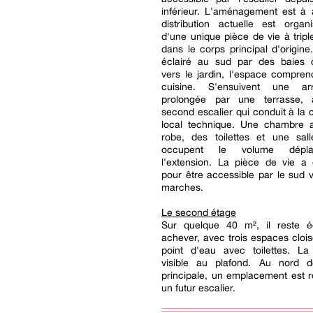
inférieur. L'aménagement est à 
distribution actuelle est organ
d'une unique pièce de vie à triple
dans le corps principal d'origin
éclairé au sud par des baies c
vers le jardin, l'espace compre
cuisine. S'ensuivent une arri
prolongée par une terrasse, 
second escalier qui conduit à la 
local technique. Une chambre 
robe, des toilettes et une sal
occupent le volume dépl
l'extension. La pièce de vie a
pour être accessible par le sud 
marches.
Le second étage
Sur quelque 40 m², il reste 
achever, avec trois espaces cloi
point d'eau avec toilettes. La
visible au plafond. Au nord 
principale, un emplacement est 
un futur escalier.