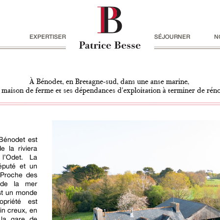
EXPERTISER
SÉJOURNER
N
À Bénodet, en Bretagne-sud, dans une anse marine,
 maison de ferme et ses dépendances d'exploitation à terminer de rén
 Bénodet est
e la riviera
l’Odet. La
éputé et un
. Proche des
 de la mer
est un monde
priété est
in creux, en
 la gare de