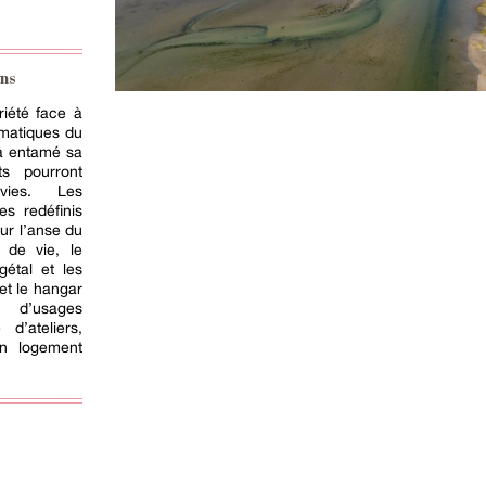
ns
iété face à
ématiques du
jà entamé sa
s pourront
vies. Les
es redéfinis
sur l’anse du
 de vie, le
gétal et les
et le hangar
s d’usages
 d’ateliers,
un logement