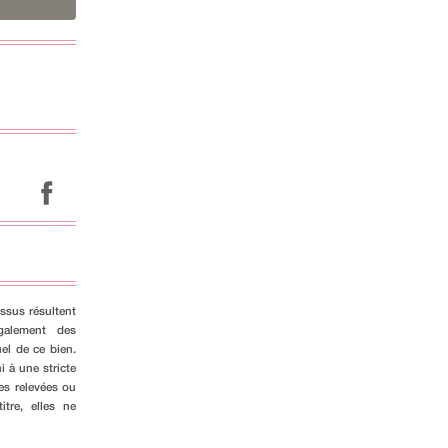
ssus résultent
galement des
el de ce bien.
i à une stricte
es relevées ou
tre, elles ne