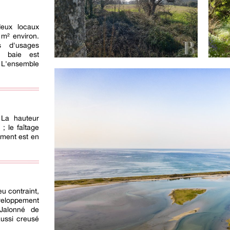
deux locaux
 m² environ.
s d'usages
e baie est
 L'ensemble
 La hauteur
; le faîtage
iment est en
u contraint,
veloppement
 Jalonné de
 aussi creusé