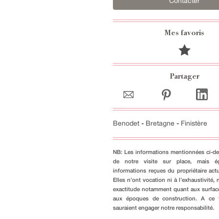
Contacter
Mes favoris
Partager
Benodet
-
Bretagne
-
Finistère
NB: Les informations mentionnées ci-de
de notre visite sur place, mais é
informations reçues du propriétaire actu
Elles n’ont vocation ni à l’exhaustivité, n
exactitude notamment quant aux surfac
aux époques de construction. A ce ti
sauraient engager notre responsabilité.