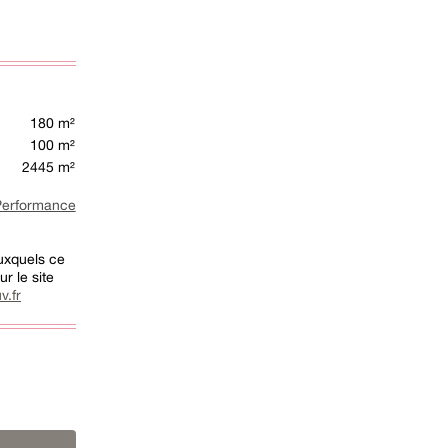
180 m²
100 m²
2445 m²
rformance
auxquels ce
r le site
v.fr