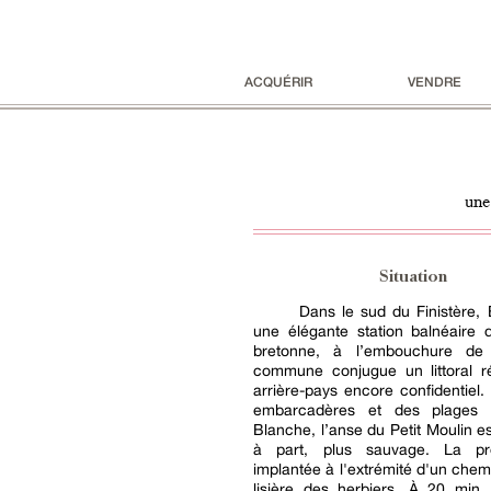
ACQUÉRIR
VENDRE
une
Situation
Dans le sud du Finistère,
une élégante station balnéaire d
bretonne, à l’embouchure de 
commune conjugue un littoral r
arrière-pays encore confidentiel
embarcadères et des plages
Blanche, l’anse du Petit Moulin 
à part, plus sauvage. La pro
implantée à l'extrémité d'un chem
lisière des herbiers. À 20 min,