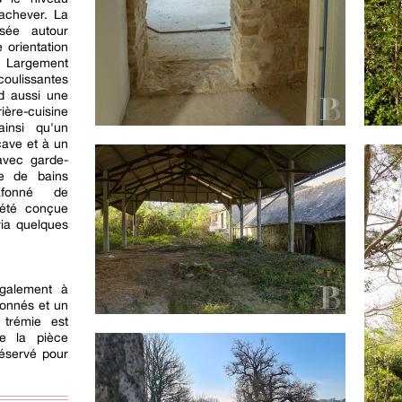
achever. La
isée autour
 orientation
e. Largement
oulissantes
nd aussi une
ère-cuisine
ainsi qu'un
cave et à un
avec garde-
le de bains
afonné de
 été conçue
via quelques
également à
sonnés et un
 trémie est
de la pièce
réservé pour