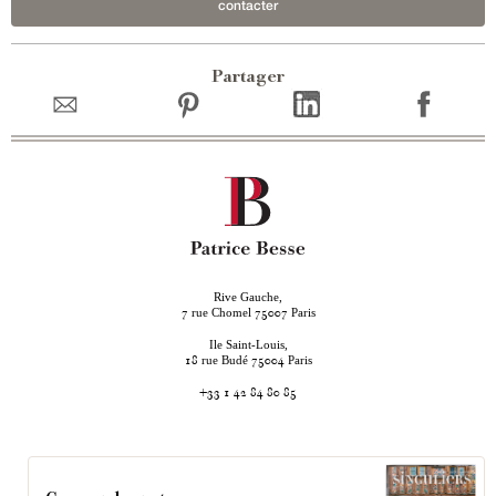
contacter
Partager
Rive Gauche,
rue Chomel
Paris
7
75007
Ile Saint-Louis,
rue Budé
Paris
18
75004
+33 1 42 84 80 85