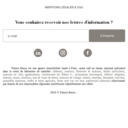
MENTIONS LÉGALES & CGU
Vous souhaitez recevoir nos lettres d'information ?
s'inscrire
Patrice Besse est une agence immobilière basée à Paris, ayant créé un réseau national spécialisé
dans la vente de bâtiments de caractère:
châteaux
,
manoirs
,
demeures & maisons
,
hôtels particuliers
,
maisons en ville
,
appartements
,
Architecture du 20ème S.
,
monuments historiques
,
édifices religieux
,
chasses
,
ruines
,
moulins
,
mas & corps de ferme
,
maisons de village
,
chalets
,
bastides
,
domaines viticoles
,
propriétés équestres
,
forêts et terres agricoles
,
biens avec vue sur mer
,
patrimoine industriel
sélectionnés
par chacun de nos responsables régionaux enrichissent régulièrement nos offres.
2019 © Patrice Besse...