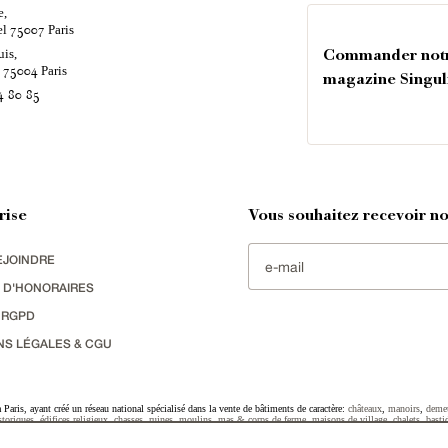
e,
el
Paris
75007
uis,
Commander not
é
Paris
75004
magazine Singul
4 80 85
rise
Vous souhaitez recevoir nos
EJOINDRE
 D'HONORAIRES
 RGPD
NS LÉGALES & CGU
Paris, ayant créé un réseau national spécialisé dans la vente de bâtiments de caractère:
châteaux
,
manoirs
,
deme
toriques
,
édifices religieux
,
chasses
,
ruines
,
moulins
,
mas & corps de ferme
,
maisons de village
,
chalets
,
basti
striel
sélectionnés par chacun de nos responsables régionaux enrichissent régulièrement nos offres.