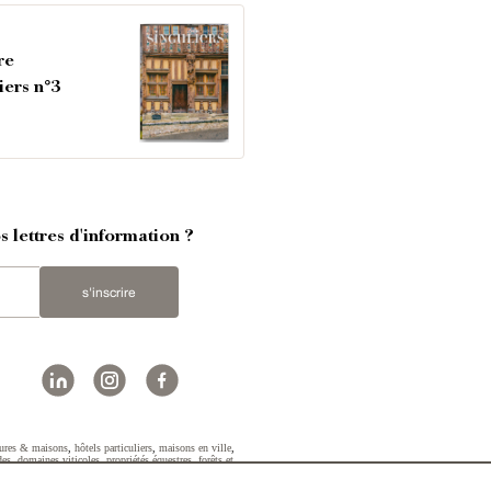
re
iers n°3
 lettres d'information ?
s'inscrire
ures & maisons
,
hôtels particuliers
,
maisons en ville
,
des
,
domaines viticoles
,
propriétés équestres
,
forêts et