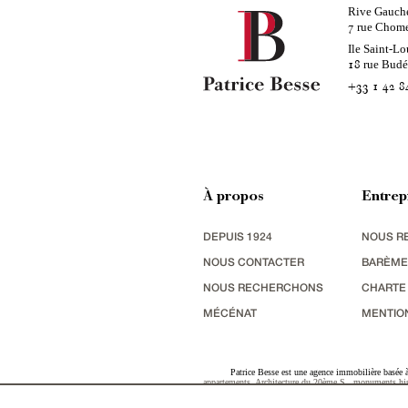
Rive Gauch
rue Chom
7
Ile Saint-Lo
rue Bud
18
+33 1 42 8
À propos
Entrep
DEPUIS 1924
NOUS R
NOUS CONTACTER
BARÈME
NOUS RECHERCHONS
CHARTE
MÉCÉNAT
MENTIO
Patrice Besse est une agence immobilière basée à 
appartements
,
Architecture du 20ème S.
,
monuments his
terres agricoles
,
biens avec vue sur mer
,
patrimoine indu