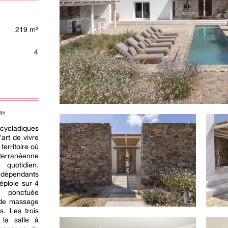
219 m²
4
ns
ycladiques
art de vivre
 territoire où
terranéenne
quotidien.
dépendants
déploie sur 4
 ponctuée
 de massage
s. Les trois
 la salle à