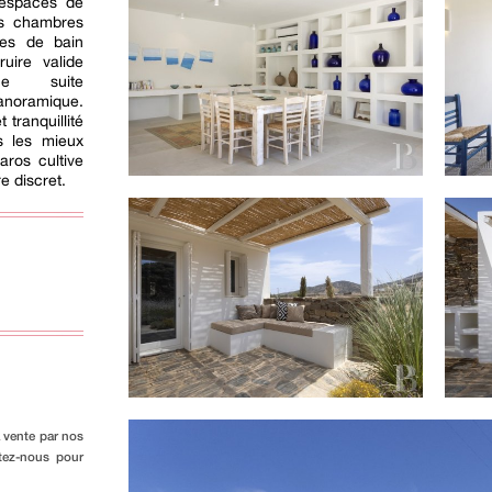
espaces de
ois chambres
les de bain
uire valide
une suite
anoramique.
 tranquillité
es les mieux
aros cultive
e discret.
a vente par nos
ctez-nous pour