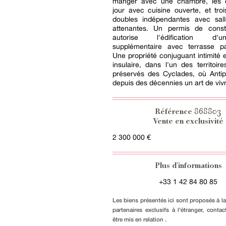
manger avec une chambre, les 
jour avec cuisine ouverte, et tr
doubles indépendantes avec sal
attenantes. Un permis de constr
autorise l'édification d'
supplémentaire avec terrasse p
Une propriété conjuguant intimité et
insulaire, dans l'un des territoir
préservés des Cyclades, où Antip
depuis des décennies un art de vivr
868803
Référence
Vente en exclusivité
2 300 000 €
Plus d'informations
+33 1 42 84 80 85
Les biens présentés ici sont proposés à l
partenaires exclusifs à l'étranger, conta
être mis en relation .