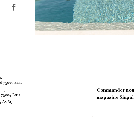
e,
el
Paris
75007
uis,
Commander not
é
Paris
75004
magazine Singul
4 80 85