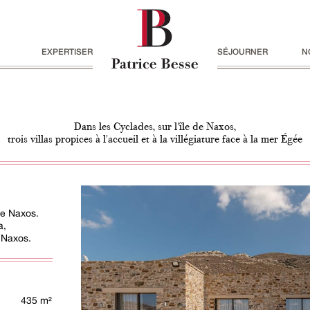
EXPERTISER
SÉJOURNER
N
Dans les Cyclades, sur l'île de Naxos,
trois villas propices à l'accueil et à la villégiature face à la mer Égée
de Naxos.
a,
 Naxos.
435 m²