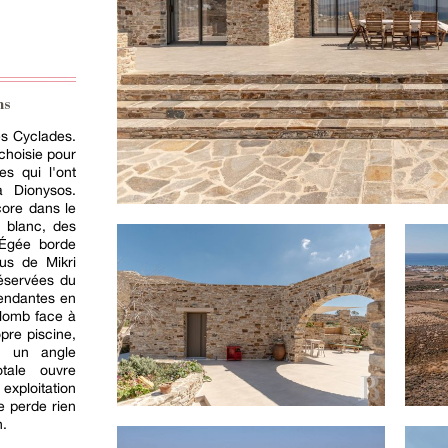
ns
es Cyclades.
choisie pour
es qui l'ont
à Dionysos.
core dans le
 blanc, des
 Égée borde
us de Mikri
réservées du
épendantes en
plomb face à
pre piscine,
s un angle
otale ouvre
xploitation
e perde rien
n.