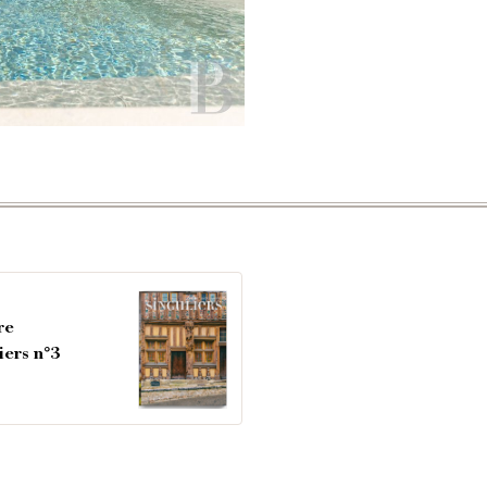
re
iers n°3