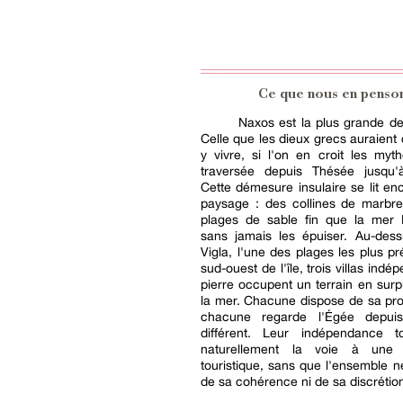
Ce que nous en penso
Naxos est la plus grande d
Celle que les dieux grecs auraient 
y vivre, si l'on en croit les myth
traversée depuis Thésée jusqu'
Cette démesure insulaire se lit en
paysage : des collines de marbre
plages de sable fin que la mer
sans jamais les épuiser. Au-dess
Vigla, l'une des plages les plus p
sud-ouest de l'île, trois villas ind
pierre occupent un terrain en sur
la mer. Chacune dispose de sa pro
chacune regarde l'Égée depui
différent. Leur indépendance t
naturellement la voie à une e
touristique, sans que l'ensemble n
de sa cohérence ni de sa discrétio