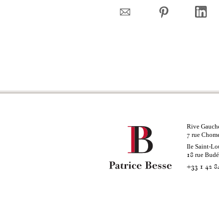
Rive Gauch
rue Chom
7
Ile Saint-Lo
rue Bud
18
+33 1 42 8