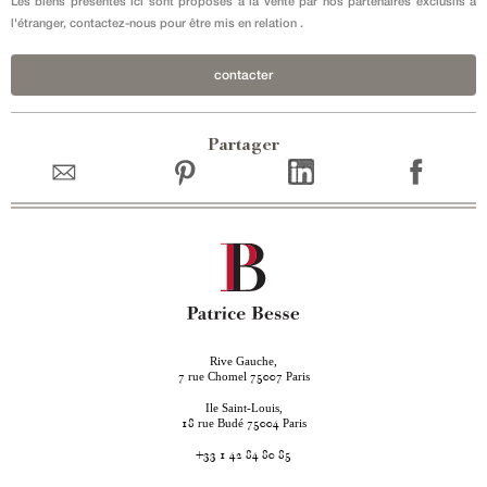
Les biens présentés ici sont proposés à la vente par nos partenaires exclusifs à
l'étranger, contactez-nous pour être mis en relation .
contacter
Partager
Rive Gauche,
rue Chomel
Paris
7
75007
Ile Saint-Louis,
rue Budé
Paris
18
75004
+33 1 42 84 80 85