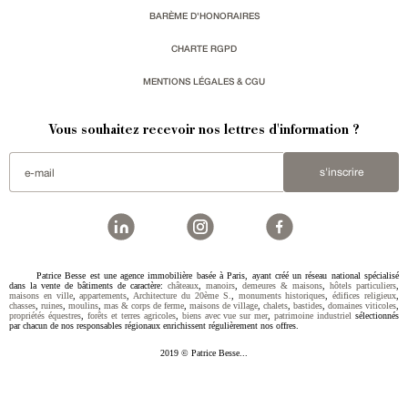
BARÈME D'HONORAIRES
CHARTE RGPD
MENTIONS LÉGALES & CGU
Vous souhaitez recevoir nos lettres d'information ?
s'inscrire
Patrice Besse est une agence immobilière basée à Paris, ayant créé un réseau national spécialisé
dans la vente de bâtiments de caractère:
châteaux
,
manoirs
,
demeures & maisons
,
hôtels particuliers
,
maisons en ville
,
appartements
,
Architecture du 20ème S.
,
monuments historiques
,
édifices religieux
,
chasses
,
ruines
,
moulins
,
mas & corps de ferme
,
maisons de village
,
chalets
,
bastides
,
domaines viticoles
,
propriétés équestres
,
forêts et terres agricoles
,
biens avec vue sur mer
,
patrimoine industriel
sélectionnés
par chacun de nos responsables régionaux enrichissent régulièrement nos offres.
2019 © Patrice Besse...