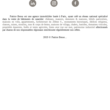
Patrice Besse est une agence immobilière basée à Paris, ayant créé un réseau national spécialisé
dans la vente de bâtiments de caractère:
châteaux
,
manoirs
,
demeures & maisons
,
hôtels particuliers
,
maisons en ville
,
appartements
,
Architecture du 20ème S.
,
monuments historiques
,
édifices religieux
,
chasses
,
ruines
,
moulins
,
mas & corps de ferme
,
maisons de village
,
chalets
,
bastides
,
domaines viticoles
,
propriétés équestres
,
forêts et terres agricoles
,
biens avec vue sur mer
,
patrimoine industriel
sélectionnés
par chacun de nos responsables régionaux enrichissent régulièrement nos offres.
2019 © Patrice Besse...