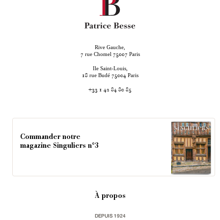
Rive Gauche,
rue Chomel
Paris
7
75007
Ile Saint-Louis,
rue Budé
Paris
18
75004
+33 1 42 84 80 85
Commander notre
magazine Singuliers n°3
À propos
DEPUIS 1924