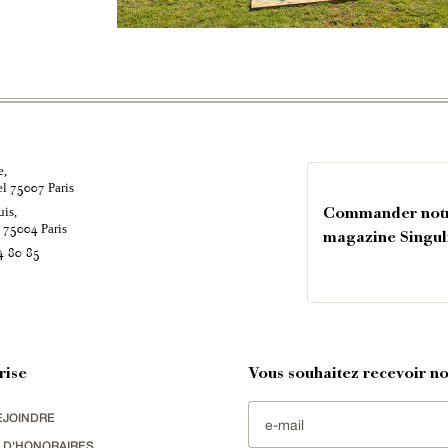
e,
el
Paris
75007
uis,
Commander not
é
Paris
75004
magazine Singul
4 80 85
rise
Vous souhaitez recevoir nos
EJOINDRE
 D'HONORAIRES