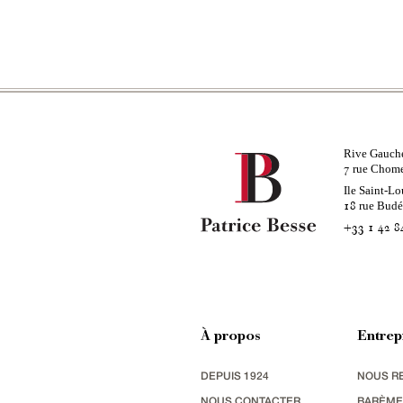
Rive Gauch
rue Chom
7
Ile Saint-Lo
rue Bud
18
+33 1 42 8
À propos
Entrep
DEPUIS 1924
NOUS R
NOUS CONTACTER
BARÈME