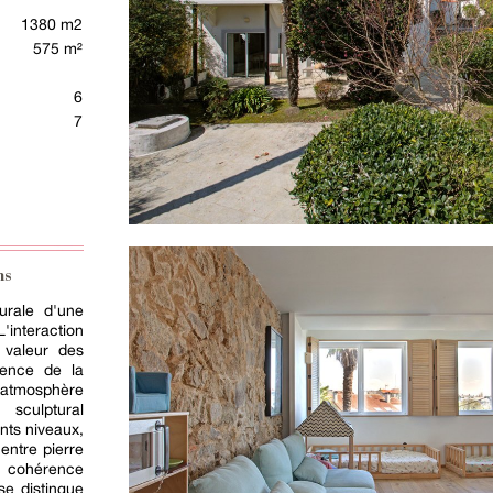
1380 m2
575 m²
6
7
ns
turale d'une
L'interaction
 valeur des
sence de la
 atmosphère
 sculptural
ents niveaux,
entre pierre
e cohérence
se distingue