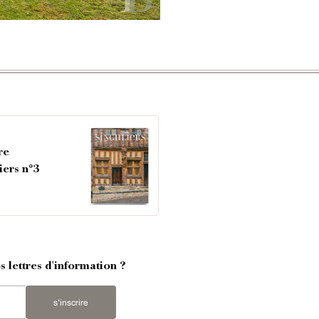
re
iers n°3
 lettres d'information ?
s'inscrire