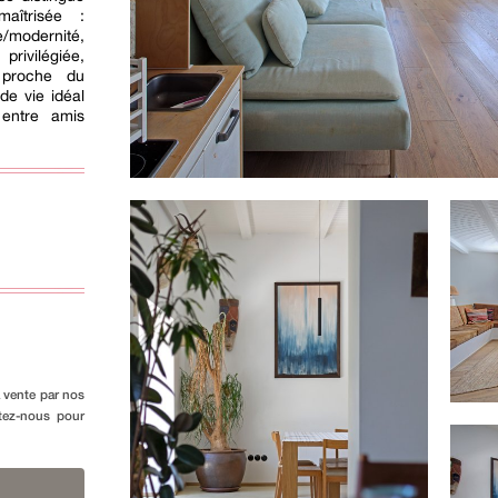
aîtrisée :
/modernité,
 privilégiée,
 proche du
de vie idéal
entre amis
a vente par nos
ctez-nous pour