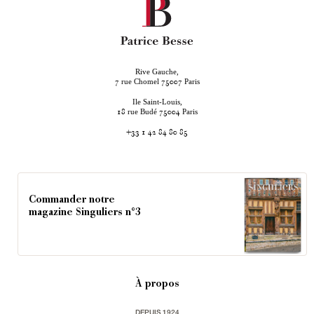
Rive Gauche,
rue Chomel
Paris
7
75007
Ile Saint-Louis,
rue Budé
Paris
18
75004
+33 1 42 84 80 85
Commander notre
magazine Singuliers n°3
À propos
DEPUIS 1924