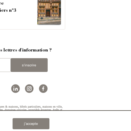
re
iers n°3
 lettres d'information ?
s'inscrire
ures & maisons
,
hôtels particuliers
,
maisons en ville
,
des
,
domaines viticoles
,
propriétés équestres
,
forêts et
2019 © Patrice Besse...
j’accepte