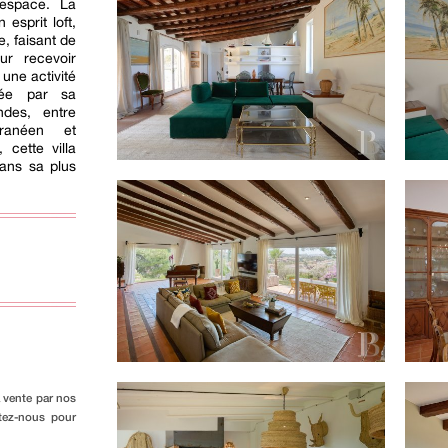
'espace. La
esprit loft,
, faisant de
ur recevoir
 une activité
itée par sa
des, entre
rranéen et
, cette villa
dans sa plus
a vente par nos
ctez-nous pour