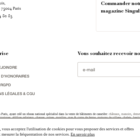
uis,
Commander not
é
Paris
75004
magazine Singul
4 80 85
rise
Vous souhaitez recevoir nos
EJOINDRE
 D'HONORAIRES
 RGPD
NS LÉGALES & CGU
Paris, ayant créé un réseau national spécialisé dans la vente de bâtiments de caractère:
châteaux
,
manoirs
,
deme
toriques
,
édifices religieux
,
chasses
,
ruines
,
moulins
,
mas & corps de ferme
,
maisons de village
,
chalets
,
basti
striel
sélectionnés par chacun de nos responsables régionaux enrichissent régulièrement nos offres.
 vous acceptez l'utilisation de cookies pour vous proposer des services et offres
et mesurer la fréquentation de nos services.
En savoir plus