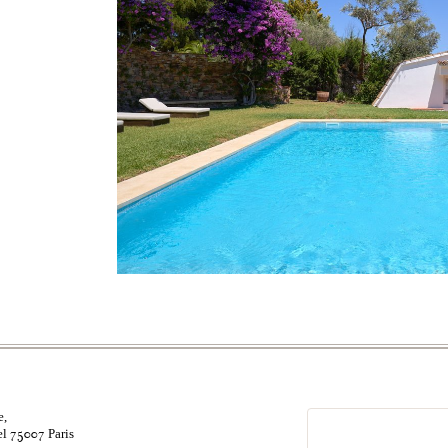
e,
el
Paris
75007