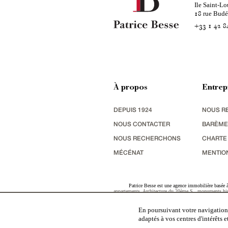
Ile Saint-Lo
rue Bud
18
+33 1 42 8
À propos
Entrep
DEPUIS 1924
NOUS R
NOUS CONTACTER
BARÈME
NOUS RECHERCHONS
CHARTE
MÉCÉNAT
MENTIO
Patrice Besse est une agence immobilière basée à 
appartements
,
Architecture du 20ème S.
,
monuments his
terres agricoles
,
biens avec vue sur mer
,
patrimoine indu
En poursuivant votre navigation,
adaptés à vos centres d'intérêts 