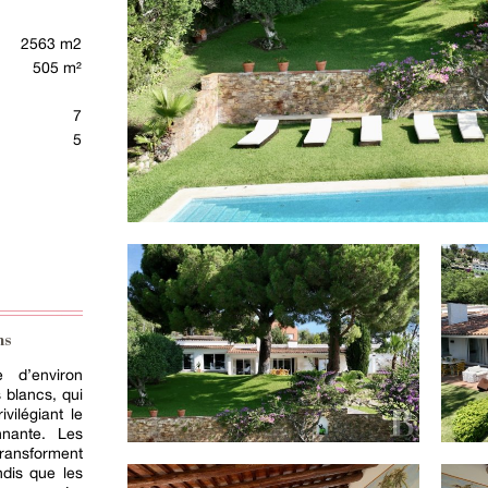
2563 m2
505 m²
7
5
ns
e d’environ
s blancs, qui
vilégiant le
nnante. Les
transforment
ndis que les