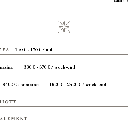
l'huilerie
tes
140 € - 170 € / nuit
semaine
330 € - 370 € / week-end
-
- 8400 € / semaine
1600 € - 2400 € / week-end
-
hique
galement