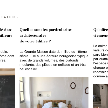
taires
lé dans
Quelles sont les particularités
Qu'offr
ailleurs
architecturales
viennent
de votre édifice ?
Le calme 
valeurs d
oble,
La Grande Maison date du milieu du 19ème
parc bien
rôme dont
siècle. Elle a une écriture bourgeoise typique
par quatr
res.
avec de grands volumes, des plafonds
l'espace 
moulurés, des pièces en enfilade et un très
chaque pi
bel escalier.
recevoir
comme à l