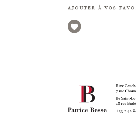
ajouter à vos favo
Rive Gauch
rue Chom
7
Ile Saint-Lo
rue Bud
18
+33 1 42 8