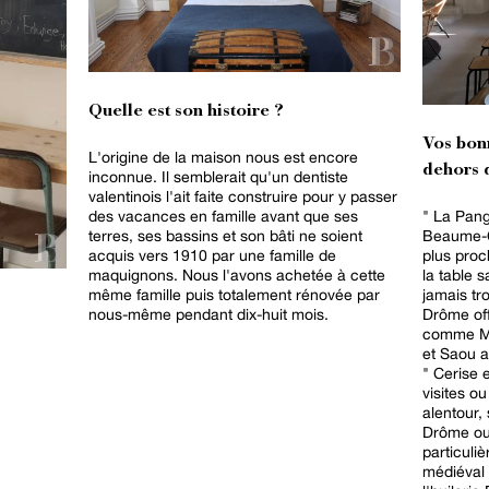
Quelle est son histoire ?
Vos bon
L'origine de la maison nous est encore
dehors d
inconnue. Il semblerait qu'un dentiste
valentinois l'ait faite construire pour y passer
des vacances en famille avant que ses
" La Pang
terres, ses bassins et son bâti ne soient
Beaume-Co
acquis vers 1910 par une famille de
plus proc
maquignons. Nous l'avons achetée à cette
la table 
même famille puis totalement rénovée par
jamais tr
nous-même pendant dix-huit mois.
Drôme off
comme Ma
et Saou a
" Cerise e
visites o
alentour,
Drôme ou
particuli
médiéval 