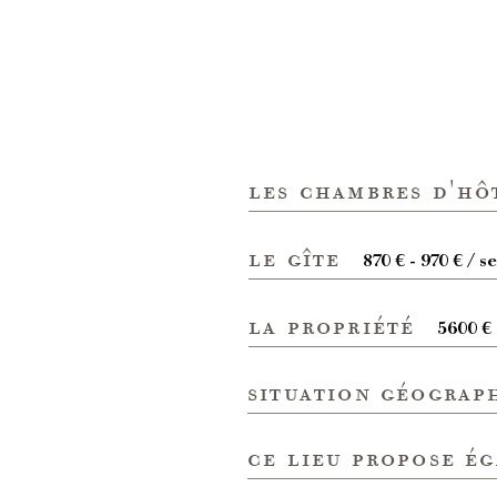
les chambres d'hô
le gîte
870 € - 970 € / 
la propriété
5600 € 
situation géograp
ce lieu propose é