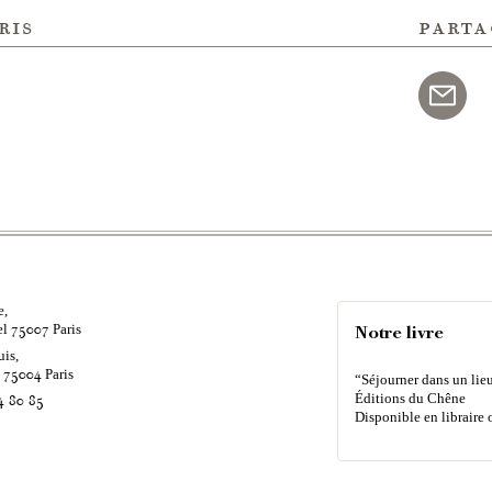
ris
parta
e,
el
Paris
75007
Notre livre
uis,
é
Paris
75004
“Séjourner dans un lieu
Éditions du Chêne
4 80 85
Disponible en libraire 