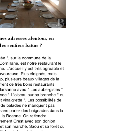
nes adresses alentour, en
es sentiers battus ?
ée ", sur la commune de la
rnillane, est notre restaurant le
he. L'accueil y est très agréable et
savoureuse. Plus éloignés, mais
op, plusieurs beaux villages de la
rent de très bons restaurants,
rsanne avec " Les aubergistes "
vec " L'oiseau sur sa branche " ou
t vinaigrette ". Les possibilités de
u de balades ne manquent pas
 sans parler des baignades dans la
 la Roanne. On retiendra
èrement Crest avec son donjon
et son marché, Saou et sa forêt ou