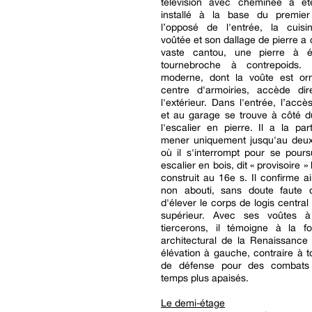
télévision avec cheminée a é
installé à la base du premie
l’opposé de l'entrée, la cuisin
voûtée et son dallage de pierre a
vaste cantou, une pierre à é
tournebroche à contrepoids. 
moderne, dont la voûte est o
centre d'armoiries, accède di
l'extérieur. Dans l'entrée, l’acc
et au garage se trouve à côté d
l'escalier en pierre. Il a la part
mener uniquement jusqu'au deu
où il s'interrompt pour se pour
escalier en bois, dit « provisoire » 
construit au 16e s. Il confirme ai
non abouti, sans doute faute
d'élever le corps de logis central
supérieur. Avec ses voûtes à
tiercerons, il témoigne à la fo
architectural de la Renaissance
élévation à gauche, contraire à t
de défense pour des combats
temps plus apaisés.
Le demi-étage