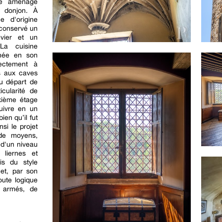
té aménagé
r donjon. À
e d'origine
 conservé un
vier et un
La cuisine
rnée en son
rectement à
ès aux caves
u départ de
icularité de
xième étage
suivre en un
bien qu’il fut
nsi le projet
 de moyens,
 d'un niveau
 liernes et
is du style
 et, par son
oute logique
 armés, de