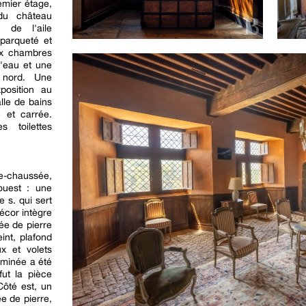
emier étage,
du château
 de l'aile
 parqueté et
ux chambres
'eau et une
 nord. Une
position au
lle de bains
 et carrée.
 toilettes
e-chaussée,
ouest : une
 s. qui sert
écor intègre
ée de pierre
int, plafond
x et volets
eminée a été
ut la pièce
Côté est, un
e de pierre,