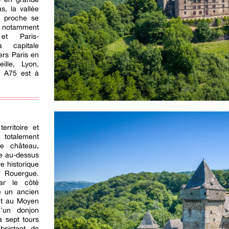
s, la vallée
s proche se
 notamment
 et Paris-
a capitale
ers Paris en
lle, Lyon,
e A75 est à
erritoire et
totalement
le château,
e au-dessus
re historique
e Rouergue.
par le côté
te un ancien
ent au Moyen
u'un donjon
à sept tours
bsistent de