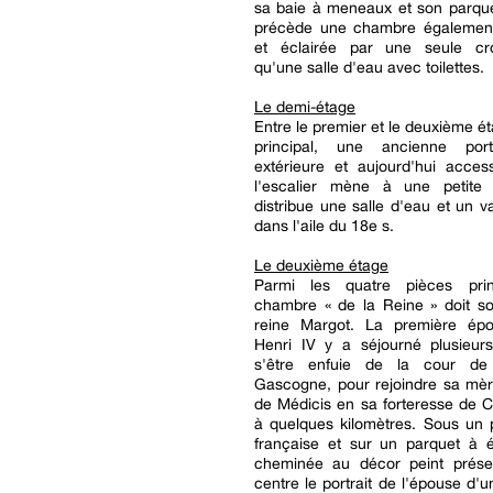
sa baie à meneaux et son parqu
précède une chambre égalemen
et éclairée par une seule cro
qu'une salle d'eau avec toilettes.
Le demi-étage
Entre le premier et le deuxième ét
principal, une ancienne por
extérieure et aujourd'hui acces
l'escalier mène à une petite 
distribue une salle d'eau et un va
dans l'aile du 18e s.
Le deuxième étage
Parmi les quatre pièces prin
chambre « de la Reine » doit s
reine Margot. La première ép
Henri IV y a séjourné plusieurs
s'être enfuie de la cour d
Gascogne, pour rejoindre sa mèr
de Médicis en sa forteresse de Ca
à quelques kilomètres. Sous un 
française et sur un parquet à é
cheminée au décor peint prés
centre le portrait de l'épouse d'u