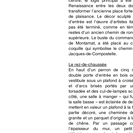
centre, le logis principal a ét
Renaissance entre les deux do
transformer l'ancienne place fort
de plaisance. Le décor sculpté 
d’entrée est l'œuvre d'artistes ita
pas été terminé, comme en tém
restes d'un ancien chemin de ron
supérieure. Le buste du command
de Montamat, a été placé au c
coquille qui symbolise le chemin
Jacques-de-Compostelle.
Le rez-de-chaussée
En haut d’un perron de cinq 
double porte d'entrée en bois o
vestibule sous un plafond à crois
et d’arcs brisés portés par 
torsadée et des cul-de-lampes sc
côté, une salle à manger – qui fut
la salle basse – est éclairée de d
mettent en valeur un plafond à la 
partie décoré, une cheminée d
granite et un parquet d'origine à 
de chêne. Par un passage c
l'épaisseur du mur, un peti