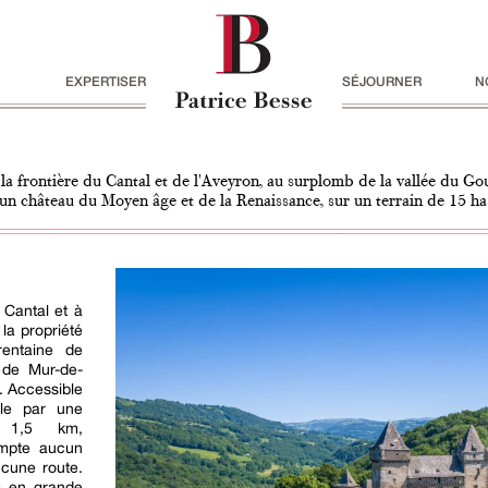
EXPERTISER
SÉJOURNER
N
la frontière du Cantal et de l'Aveyron, au surplomb de la vallée du Gou
un château du Moyen âge et de la Renaissance, sur un terrain de 15 ha
Cantal et à
 la propriété
rentaine de
 de Mur-de-
é. Accessible
ale par une
n 1,5 km,
ompte aucun
ucune route.
es en grande