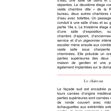
d'eau, une salle de bains et de
séparées. Le deuxième étage c
vaste chambre dite « de la R
bureau, deux autres chambres e
d'eau avec toilettes. Un passage
conduit à une salle d'eau et au g
partie 18e s. Le troisième étage e
d'une salle d'exposition, su
chambre d'appoint, d'ancienne
service et d'un pigeonnier intérie
escalier mène ensuite aux combl
vaste salle sous charpent
cheminées. Elle précède un orat
parties supérieures des deux
maison de gardien et une pi
également implantées sur le doma
Le château
La façade sud est encadrée p
tours carrées d'origine médiéva
parties supérieures sont cernées
de ronde couvert avec mâch
échauguettes aux extrémités ext