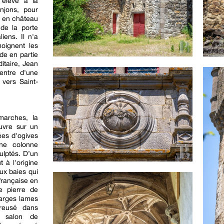
é élevé à la
njons, pour
e en château
de la porte
liens. Il n'a
oignent les
de en partie
itaire, Jean
entre d'une
 vers Saint-
marches, la
uvre sur un
ées d'ogives
une colonne
ulptés. D’un
 à l'origine
eux baies qui
française en
e pierre de
larges lames
reusé dans
t salon de