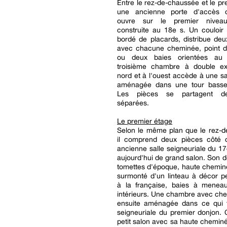
Entre le rez-de-chaussée et le pr
une ancienne porte d'accès 
ouvre sur le premier niveau
construite au 18e s. Un couloir
bordé de placards, distribue de
avec chacune cheminée, point d
ou deux baies orientées au
troisième chambre à double ex
nord et à l'ouest accède à une sa
aménagée dans une tour basse
Les pièces se partagent des
séparées.
Le premier étage
Selon le même plan que le rez-d
il comprend deux pièces côté 
ancienne salle seigneuriale du 17e
aujourd'hui de grand salon. Son d
tomettes d'époque, haute chemin
surmonté d'un linteau à décor pe
à la française, baies à meneau
intérieurs. Une chambre avec ch
ensuite aménagée dans ce qui f
seigneuriale du premier donjon. 
petit salon avec sa haute cheminé