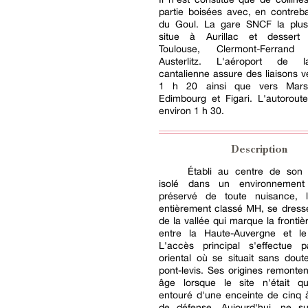
partie boisées avec, en contreba
du Goul. La gare SNCF la plu
situe à Aurillac et dessert
Toulouse, Clermont-Ferrand
Austerlitz. L'aéroport de l
cantalienne assure des liaisons v
1 h 20 ainsi que vers Marsei
Edimbourg et Figari. L'autorout
environ 1 h 30.
Description
Établi au centre de son t
isolé dans un environnement 
préservé de toute nuisance, 
entièrement classé MH, se dress
de la vallée qui marque la frontiè
entre la Haute-Auvergne et l
L'accès principal s'effectue 
oriental où se situait sans dou
pont-levis. Ses origines remont
âge lorsque le site n'était q
entouré d'une enceinte de cinq 
de défense. Aujourd'hui, ne su