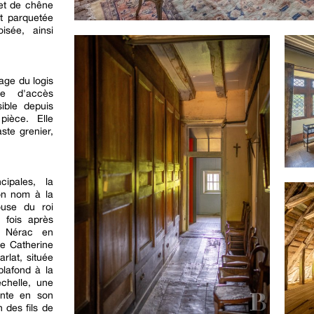
et de chêne
t parquetée
isée, ainsi
age du logis
te d'accès
sible depuis
pièce. Elle
ste grenier,
cipales, la
on nom à la
ouse du roi
 fois après
e Nérac en
e Catherine
rlat, située
plafond à la
chelle, une
ente en son
n des fils de