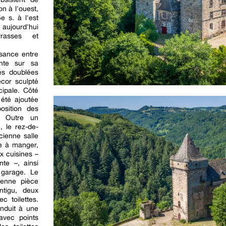
n à l'ouest,
 s. à l'est
 aujourd'hui
rrasses et
ssance entre
ente sur sa
es doublées
cor sculpté
cipale. Côté
 été ajoutée
position des
. Outre un
, le rez-de-
ienne salle
le à manger,
ux cuisines –
nte –, ainsi
garage. Le
ienne pièce
ntigu, deux
c toilettes.
onduit à une
avec points