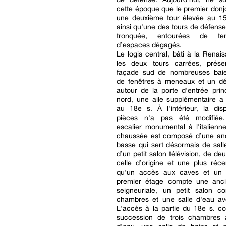
cette époque que le premier donjo
une deuxième tour élevée au 15e
ainsi qu'une des tours de défense
tronquée, entourées de te
d’espaces dégagés.
Le logis central, bâti à la Renai
les deux tours carrées, prés
façade sud de nombreuses bai
de fenêtres à meneaux et un dé
autour de la porte d'entrée prin
nord, une aile supplémentaire a
au 18e s. À l'intérieur, la dis
pièces n'a pas été modifiée
escalier monumental à l'italienne
chaussée est composé d’une anc
basse qui sert désormais de sal
d’un petit salon télévision, de de
celle d’origine et une plus réce
qu'un accès aux caves et un 
premier étage compte une anc
seigneuriale, un petit salon co
chambres et une salle d'eau ave
L'accès à la partie du 18e s. c
succession de trois chambres 