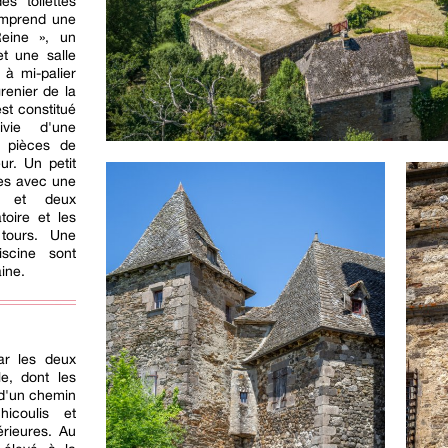
s toilettes
omprend une
eine », un
t une salle
 à mi-palier
renier de la
st constitué
ivie d'une
s pièces de
ur. Un petit
es avec une
e et deux
oire et les
 tours. Une
scine sont
ine.
ar les deux
le, dont les
 d'un chemin
icoulis et
érieures. Au