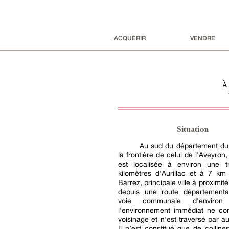
ACQUÉRIR
VENDRE
À 
Situation
Au sud du département du 
la frontière de celui de l'Aveyron,
est localisée à environ une t
kilomètres d'Aurillac et à 7 km
Barrez, principale ville à proximit
depuis une route département
voie communale d'enviro
l’environnement immédiat ne c
voisinage et n’est traversé par a
Il n’est constitué que de collin