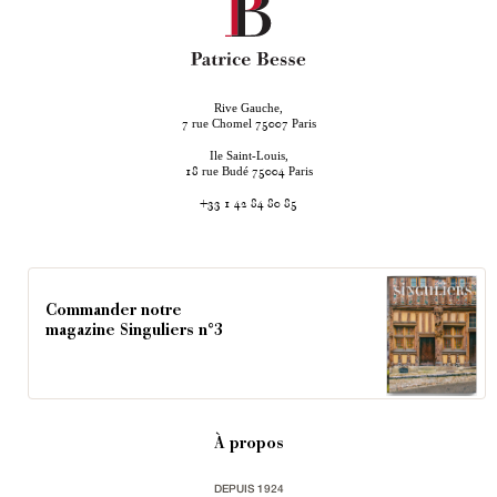
Rive Gauche,
rue Chomel
Paris
7
75007
Ile Saint-Louis,
rue Budé
Paris
18
75004
+33 1 42 84 80 85
Commander notre
magazine Singuliers n°3
À propos
DEPUIS 1924