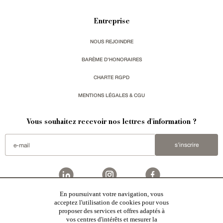
Entreprise
NOUS REJOINDRE
BARÈME D'HONORAIRES
CHARTE RGPD
MENTIONS LÉGALES & CGU
Vous souhaitez recevoir nos lettres d'information ?
s'inscrire
En poursuivant votre navigation, vous
acceptez l'utilisation de cookies pour vous
Patrice Besse est une agence immobilière basée à Paris, ayant créé un réseau national spécialisé
dans la vente de bâtiments de caractère:
châteaux
,
manoirs
,
demeures & maisons
,
hôtels particuliers
,
proposer des services et offres adaptés à
maisons en ville
,
appartements
,
Architecture du 20ème S.
,
monuments historiques
,
édifices religieux
,
chasses
,
ruines
,
moulins
,
mas & corps de ferme
,
maisons de village
,
chalets
,
bastides
,
domaines viticoles
,
vos centres d'intérêts et mesurer la