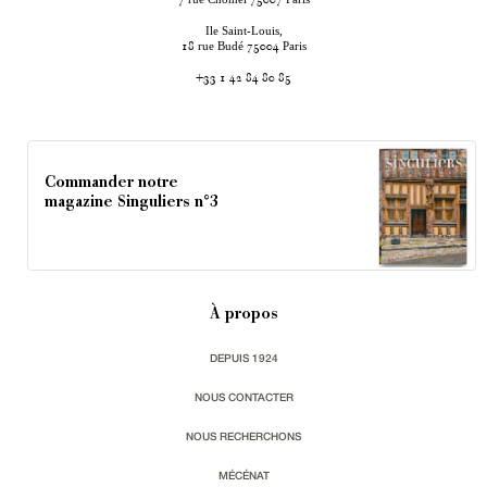
7
75007
Ile Saint-Louis,
rue Budé
Paris
18
75004
+33 1 42 84 80 85
Commander notre
magazine Singuliers n°3
À propos
DEPUIS 1924
NOUS CONTACTER
NOUS RECHERCHONS
MÉCÉNAT