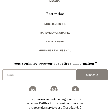
MÉCÉNAT
Entreprise
NOUS REJOINDRE
BARÈME D'HONORAIRES
CHARTE RGPD
MENTIONS LÉGALES & CGU
Vous souhaitez recevoir nos lettres d'information ?
s'inscrire
En poursuivant votre navigation, vous
acceptez l'utilisation de cookies pour vous
Patrice Besse est une agence immobilière basée à Paris, ayant créé un réseau national spécialisé
dans la vente de bâtiments de caractère:
châteaux
,
manoirs
,
demeures & maisons
,
hôtels particuliers
,
proposer des services et offres adaptés à
maisons en ville
,
appartements
,
Architecture du 20ème S.
,
monuments historiques
,
édifices religieux
,