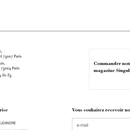
e,
el
Paris
75007
uis,
Commander not
é
Paris
75004
magazine Singul
4 80 85
rise
Vous souhaitez recevoir nos
EJOINDRE