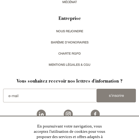
MÉCÉNAT
Entreprise
NOUS REJOINDRE
BARÈME D'HONORAIRES
CHARTE RGPD
MENTIONS LÉGALES & CGU
Vous souhaitez recevoir nos lettres d'information ?
s'inscrire
En poursuivant votre navigation, vous
acceptez l'utilisation de cookies pour vous
Patrice Besse est une agence immobilière basée à Paris, ayant créé un réseau national spécialisé
dans la vente de bâtiments de caractère:
châteaux
,
manoirs
,
demeures & maisons
,
hôtels particuliers
,
proposer des services et offres adaptés à
maisons en ville
,
appartements
,
Architecture du 20ème S.
,
monuments historiques
,
édifices religieux
,