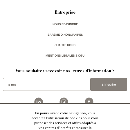
Entreprise
NOUS REJOINDRE
BARÈME D'HONORAIRES
CHARTE RGPD
MENTIONS LÉGALES & CGU
Vous souhaitez recevoir nos lettres d'information ?
s'inscrire
En poursuivant votre navigation, vous
acceptez l'utilisation de cookies pour vous
Patrice Besse est une agence immobilière basée à Paris, ayant créé un réseau national spécialisé
dans la vente de bâtiments de caractère:
châteaux
,
manoirs
,
demeures & maisons
,
hôtels particuliers
,
proposer des services et offres adaptés à
maisons en ville
,
appartements
,
Architecture du 20ème S.
,
monuments historiques
,
édifices religieux
,
chasses
,
ruines
,
moulins
,
mas & corps de ferme
,
maisons de village
,
chalets
,
bastides
,
domaines viticoles
,
vos centres d'intérêts et mesurer la