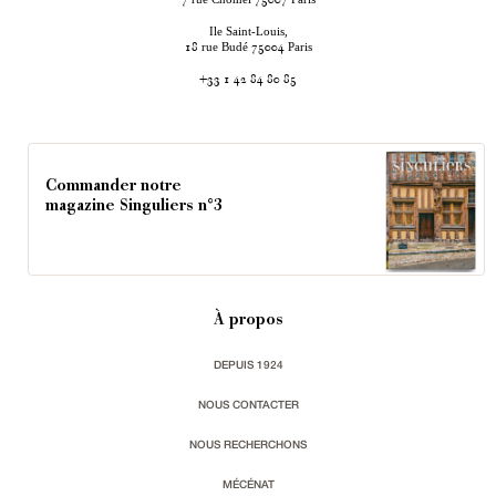
7
75007
Ile Saint-Louis,
rue Budé
Paris
18
75004
+33 1 42 84 80 85
Commander notre
magazine Singuliers n°3
À propos
DEPUIS 1924
NOUS CONTACTER
NOUS RECHERCHONS
MÉCÉNAT