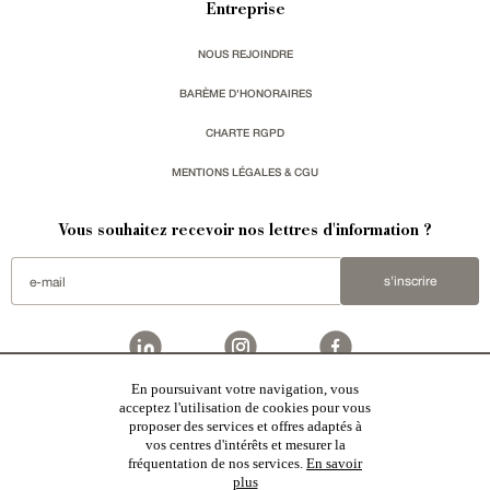
Entreprise
NOUS REJOINDRE
BARÈME D'HONORAIRES
CHARTE RGPD
MENTIONS LÉGALES & CGU
Vous souhaitez recevoir nos lettres d'information ?
s'inscrire
En poursuivant votre navigation, vous
acceptez l'utilisation de cookies pour vous
Patrice Besse est une agence immobilière basée à Paris, ayant créé un réseau national spécialisé
dans la vente de bâtiments de caractère:
châteaux
,
manoirs
,
demeures & maisons
,
hôtels particuliers
,
proposer des services et offres adaptés à
maisons en ville
,
appartements
,
Architecture du 20ème S.
,
monuments historiques
,
édifices religieux
,
chasses
,
ruines
,
moulins
,
mas & corps de ferme
,
maisons de village
,
chalets
,
bastides
,
domaines viticoles
,
vos centres d'intérêts et mesurer la
propriétés équestres
,
forêts et terres agricoles
,
biens avec vue sur mer
,
patrimoine industriel
sélectionnés
fréquentation de nos services.
En savoir
par chacun de nos responsables régionaux enrichissent régulièrement nos offres.
plus