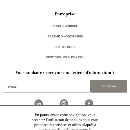
Entreprise
NOUS REJOINDRE
BARÈME D'HONORAIRES
CHARTE RGPD
MENTIONS LÉGALES & CGU
Vous souhaitez recevoir nos lettres d'information ?
s'inscrire
En poursuivant votre navigation, vous
acceptez l'utilisation de cookies pour vous
Patrice Besse est une agence immobilière basée à Paris, ayant créé un réseau national spécialisé
dans la vente de bâtiments de caractère:
châteaux
,
manoirs
,
demeures & maisons
,
hôtels particuliers
,
proposer des services et offres adaptés à
maisons en ville
,
appartements
,
Architecture du 20ème S.
,
monuments historiques
,
édifices religieux
,
chasses
,
ruines
,
moulins
,
mas & corps de ferme
,
maisons de village
,
chalets
,
bastides
,
domaines viticoles
,
vos centres d'intérêts et mesurer la