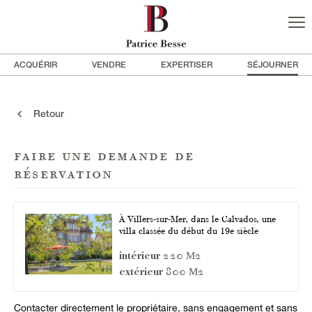
ACQUÉRIR
VENDRE
EXPERTISER
SÉJOURNER
Retour
faire une demande de
réservation
À Villers-sur-Mer, dans le Calvados, une
villa classée du début du 19e siècle
M
220
2
intérieur
M
800
2
extérieur
Contacter directement le propriétaire, sans engagement et sans