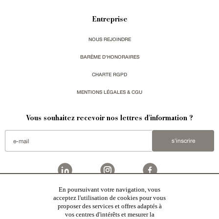
Entreprise
NOUS REJOINDRE
BARÈME D'HONORAIRES
CHARTE RGPD
MENTIONS LÉGALES & CGU
Vous souhaitez recevoir nos lettres d'information ?
s'inscrire
En poursuivant votre navigation, vous
Patrice Besse est une agence immobilière basée à Paris, ayant créé un réseau national spécialisé
acceptez l'utilisation de cookies pour vous
dans la vente de bâtiments de caractère:
châteaux
,
manoirs
,
demeures & maisons
,
hôtels particuliers
,
proposer des services et offres adaptés à
maisons en ville
,
appartements
,
Architecture du 20ème S.
,
monuments historiques
,
édifices religieux
,
chasses
,
ruines
,
moulins
,
mas & corps de ferme
,
maisons de village
,
chalets
,
bastides
,
domaines viticoles
,
vos centres d'intérêts et mesurer la
propriétés équestres
,
forêts et terres agricoles
,
biens avec vue sur mer
,
patrimoine industriel
sélectionnés