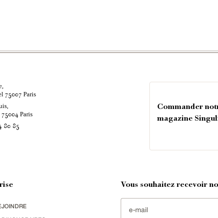
e,
el
Paris
75007
uis,
Commander not
é
Paris
75004
magazine Singul
4 80 85
rise
Vous souhaitez recevoir nos
EJOINDRE