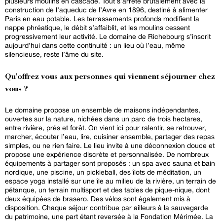
plusieurs moulins en cascade. Tout s’arrête brutalement avec la
construction de l’aqueduc de l’Avre en 1896, destiné à alimenter
Paris en eau potable. Les terrassements profonds modifient la
nappe phréatique, le débit s’affaiblit, et les moulins cessent
progressivement leur activité. Le domaine de Richebourg s’inscrit
aujourd’hui dans cette continuité : un lieu où l’eau, même
silencieuse, reste l’âme du site.
Qu'offrez vous aux personnes qui viennent séjourner chez
vous ?
Le domaine propose un ensemble de maisons indépendantes,
ouvertes sur la nature, nichées dans un parc de trois hectares,
entre rivière, prés et forêt. On vient ici pour ralentir, se retrouver,
marcher, écouter l’eau, lire, cuisiner ensemble, partager des repas
simples, ou ne rien faire. Le lieu invite à une déconnexion douce et
propose une expérience discrète et personnalisée. De nombreux
équipements à partager sont proposés : un spa avec sauna et bain
nordique, une piscine, un pickleball, des îlots de méditation, un
espace yoga installé sur une île au milieu de la rivière, un terrain de
pétanque, un terrain multisport et des tables de pique-nique, dont
deux équipées de brasero. Des vélos sont également mis à
disposition. Chaque séjour contribue par ailleurs à la sauvegarde
du patrimoine, une part étant reversée à la Fondation Mérimée. La