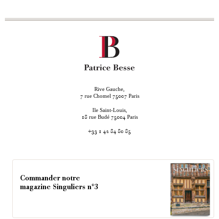
Rive Gauche,
rue Chomel
Paris
7
75007
Ile Saint-Louis,
rue Budé
Paris
18
75004
+33 1 42 84 80 85
Commander notre
magazine Singuliers n°3