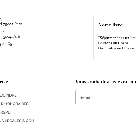
e,
el
Paris
75007
Notre livre
uis,
é
Paris
75004
“Séjourner dans un lieu
Éditions du Chêne
4 80 85
Disponible en libraire 
rise
Vous souhaitez recevoir nos
EJOINDRE
 D'HONORAIRES
 RGPD
NS LÉGALES & CGU