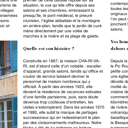
contempor
urisme de
situation, la vue qu'elle offre depuis ses
toutes le
villages
salons et ses chambres, embrassant la
originaux
 parsemées
presqu'île, le pont médiéval, le prieuré
l'on peut 
isons
clunisien, l'église abbatiale et la montagne
jonchent
vic et
en arrière-plan, tandis que le jardin de curé
salons.
mène directement par une volée de
marches à la rivière et sa plage de galets.
Vos bon
Quelle est son histoire ?
dehors d
Construite en 1867, la maison CHA-RI-VA-
Depuis la
RI, est d'abord celle d'un notable : escalier
le Pic Ro
d'apparat, grands salons, tandis qu'office et
petite c
couloir de service laissent deviner le
une églis
personnel de maison nombreux qui y
dévoile d
officiait. À partir des années 1920, elle
moitié du
devient la résidence de vacances estivales
voisine d
d'une famille parisienne, puis, sans doute
commentée
devenue trop coûteuse d'entretien, les
kilomètre
visites s'estompèrent. Dans les années 1970
de rivière
et 1980, elle subit la marque de partages
volcaniqu
successoraux qui en redessineront le plan
basaltiqu
par des cloisonnements malheureux. Notre
la Besque
tâche a été de lui redonner sa lecture
surprenan