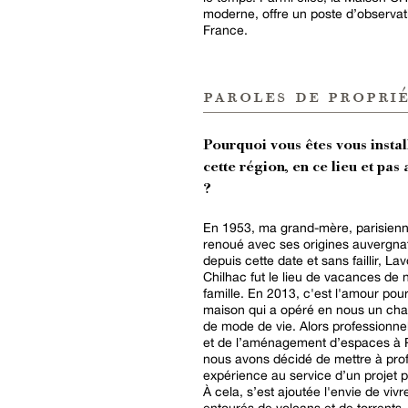
moderne, offre un poste d’observati
France.
paroles de proprié
Pourquoi vous êtes vous instal
cette région, en ce lieu et pas 
?
En 1953, ma grand-mère, parisienn
renoué avec ses origines auvergna
depuis cette date et sans faillir, La
Chilhac fut le lieu de vacances de 
famille. En 2013, c'est l'amour pou
maison qui a opéré en nous un ch
de mode de vie. Alors professionnel
et de l’aménagement d’espaces à P
nous avons décidé de mettre à profi
expérience au service d’un projet 
À cela, s’est ajoutée l'envie de vivr
entourés de volcans et de torrents