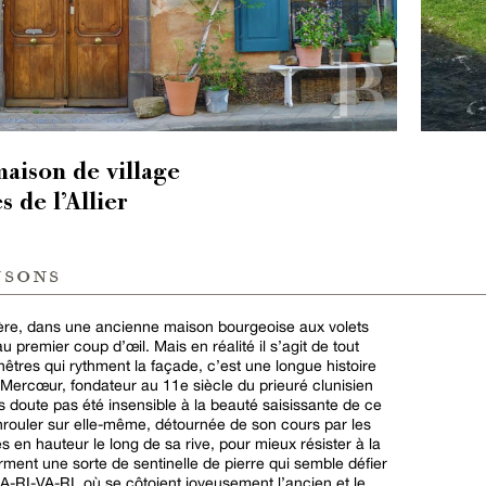
aison de village
 de l’Allier
nsons
vière, dans une ancienne maison bourgeoise aux volets
au premier coup d’œil. Mais en réalité il s’agit de tout
êtres qui rythment la façade, c’est une longue histoire
 Mercœur, fondateur au 11e siècle du prieuré clunisien
ns doute pas été insensible à la beauté saisissante de ce
enrouler sur elle-même, détournée de son cours par les
 en hauteur le long de sa rive, pour mieux résister à la
rment une sorte de sentinelle de pierre qui semble défier
A-RI-VA-RI, où se côtoient joyeusement l’ancien et le