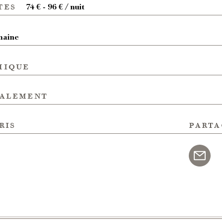
tes
74 € - 96 € / nuit
maine
hique
galement
ris
parta