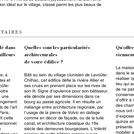
on idéal sur le village, classé parmi les plus beaux de
taires
lé dans
Quelles sont les particularités
Qu'offr
ailleurs
architecturales
viennent
de votre édifice ?
La maison
dans le s
e, a
Bâti au sein du village clunisien de Lavoûte-
réaliser 
tes et
Chilhac, cet édifice défie la rivière Allier et
lieu qui a
voûte-
ses crues en prenant place sur les rives de
de ne pas
notre
son lit. Signe d'opulence pour son bâtisseur,
conserver
r une
elle dénote par ses dimensions dans ce
d'offrir à
angement
bourg au passé agricole. Il en résulte un
des cham
s de l’art
mélange entre architecture régionale, par
nous ont é
aris,
l'usage de la pierre de Volvic en dallage
d'exposer
t cette
comme en décor de façade, ou de la tuile
quinze an
personnel.
canal, et architecture classique du 19e
présente
e
siècle des demeures bourgeoises. L'intérêt
mobilier a
, dans une
premier de cette bâtisse repose sur sa