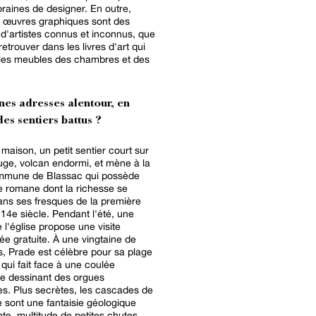
aines de designer. En outre,
s œuvres graphiques sont des
 d'artistes connus et inconnus, que
retrouver dans les livres d'art qui
 les meubles des chambres et des
nes adresses alentour, en
es sentiers battus ?
 maison, un petit sentier court sur
uge, volcan endormi, et mène à la
ommune de Blassac qui possède
e romane dont la richesse se
ans ses fresques de la première
 14e siècle. Pendant l'été, une
e l'église propose une visite
 gratuite. À une vingtaine de
s, Prade est célèbre pour sa plage
 qui fait face à une coulée
e dessinant des orgues
es. Plus secrètes, les cascades de
 sont une fantaisie géologique
te, multitude de petites chutes