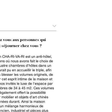
ez vous aux personnes qui
 séjourner chez vous ?
 CHA-RI-VA-RI est un anti-hôtel,
ens où nous avons fait le choix de
quatre chambres d'hôtes dans un
urait pu en accueillir le triple, afin
 blesser les volumes originels, de
 cet esprit intime de la maison et
 nos invités le luxe de l'espace par
bres de 34 à 45 m2. Ces volumes
galement offert la possibilité
 mobilier et objets d'art chinés
nées durant. Ainsi la maison
 un mélange harmonieux de
ncien, industriel et pièces plus