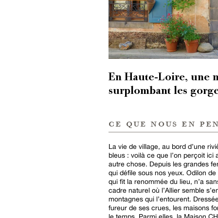
En Haute-Loire, une m
surplombant les gorges
ce que nous en pe
La vie de village, au bord d’une ri
bleus : voilà ce que l’on perçoit ici 
autre chose. Depuis les grandes fen
qui défile sous nos yeux. Odilon de
qui fit la renommée du lieu, n’a sa
cadre naturel où l’Allier semble s’
montagnes qui l’entourent. Dressées
fureur de ses crues, les maisons fo
le temps. Parmi elles, la Maison CH