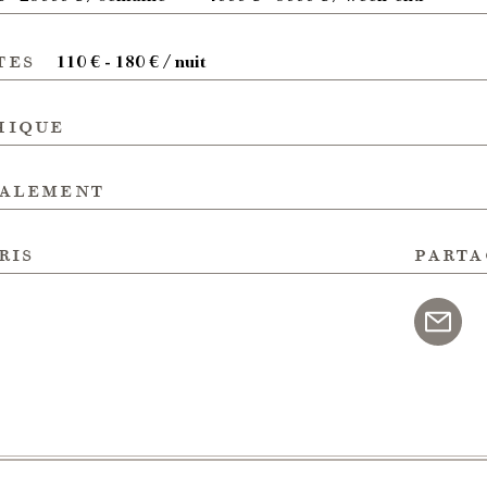
tes
110 € - 180 € / nuit
hique
galement
ris
parta