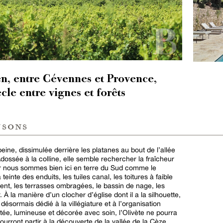
n, entre Cévennes et Provence,
cle entre vignes et forêts
nsons
peine, dissimulée derrière les platanes au bout de l’allée
ossée à la colline, elle semble rechercher la fraîcheur
ar nous sommes bien ici en terre du Sud comme le
teinte des enduits, les tuiles canal, les toitures à faible
rent, les terrasses ombragées, le bassin de nage, les
 À la manière d’un clocher d’église dont il a la silhouette,
ésormais dédié à la villégiature et à l’organisation
tée, lumineuse et décorée avec soin, l’Olivète ne pourra
ourront partir à la découverte de la vallée de la Cèze,