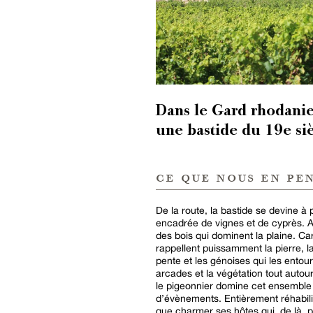
Dans le Gard rhodanie
une bastide du 19e siè
ce que nous en pe
De la route, la bastide se devine à 
encadrée de vignes et de cyprès. Ad
des bois qui dominent la plaine. C
rappellent puissamment la pierre, la 
pente et les génoises qui les entou
arcades et la végétation tout autour.
le pigeonnier domine cet ensemble d
d’évènements. Entièrement réhabili
que charmer ses hôtes qui, de là, p