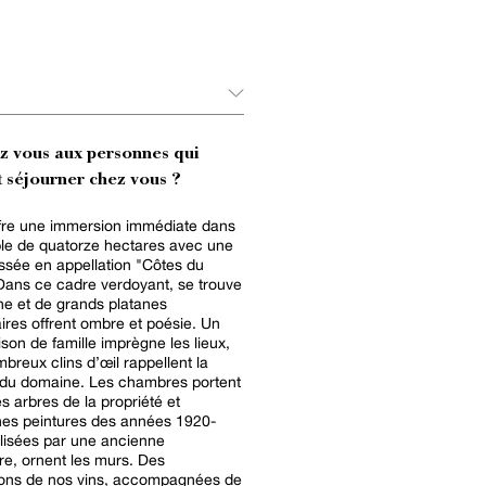
ez vous aux personnes qui
 séjourner chez vous ?
ffre une immersion immédiate dans
le de quatorze hectares avec une
assée en appellation "Côtes du
ne et de grands platanes
res offrent ombre et poésie. Un
ison de famille imprègne les lieux,
breux clins d’œil rappellent la
du domaine. Les chambres portent
s arbres de la propriété et
nes peintures des années 1920-
lisées par une ancienne
ire, ornent les murs. Des
ions de nos vins, accompagnées de