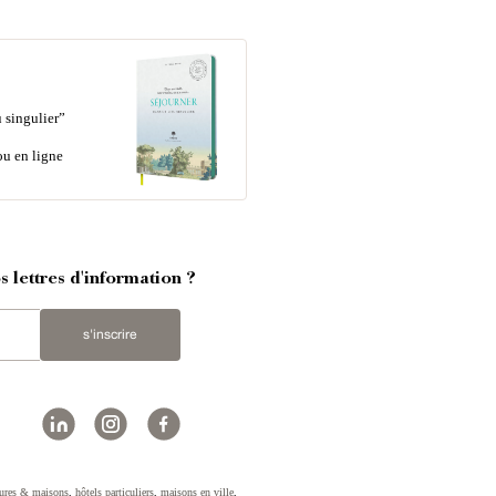
 singulier”
ou en ligne
 lettres d'information ?
s'inscrire
ures & maisons
,
hôtels particuliers
,
maisons en ville
,