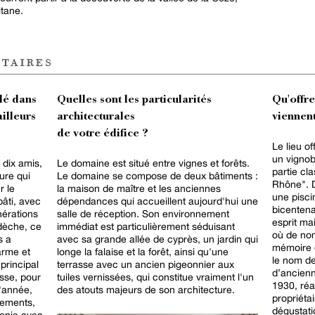
itane.
taires
lé dans
Quelles sont les particularités
Qu'offr
ailleurs
architecturales
viennent
de votre édifice ?
Le lieu o
un vignob
 dix amis,
Le domaine est situé entre vignes et forêts.
partie cl
ure qui
Le domaine se compose de deux bâtiments :
Rhône". Dans ce cadre verdoyant, se trouve
r le
la maison de maître et les anciennes
une pisci
bâti, avec
dépendances qui accueillent aujourd'hui une
bicentenai
nérations
salle de réception. Son environnement
esprit ma
rdèche, ce
immédiat est particulièrement séduisant
où de nom
s a
avec sa grande allée de cyprès, un jardin qui
mémoire 
arme et
longe la falaise et la forêt, ainsi qu'une
le nom de
 principal
terrasse avec un ancien pigeonnier aux
d’ancien
isse, pour
tuiles vernissées, qui constitue vraiment l'un
1930, réa
l'année,
des atouts majeurs de son architecture.
propriéta
nements,
dégustat
monie avec