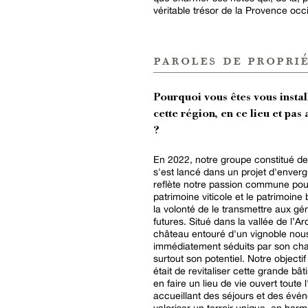
véritable trésor de la Provence occ
paroles de proprié
Pourquoi vous êtes vous instal
cette région, en ce lieu et pas 
?
En 2022, notre groupe constitué de
s'est lancé dans un projet d'enverg
reflète notre passion commune pou
patrimoine viticole et le patrimoine 
la volonté de le transmettre aux gé
futures. Situé dans la vallée de l’A
château entouré d'un vignoble nou
immédiatement séduits par son ch
surtout son potentiel. Notre objectif
était de revitaliser cette grande bât
en faire un lieu de vie ouvert toute 
accueillant des séjours et des évé
valoriser un terroir unique, en har