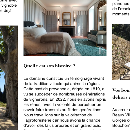
planches
u vignoble
de l’œnolo
ue déjà
moments p
Quelle est son histoire ?
Le domaine constitue un témoignage vivant
de la tradition viticole qui anime la région.
Cette bastide provençale, érigée en 1819, a
Vos bon
vu se succéder de nombreuses générations
dehors d
de vignerons. En 2022, nous en avons repris
les rênes, avec la volonté de perpétuer un
savoir-faire transmis au fil des générations.
Au cœur d
Nous travaillons sur la valorisation de
Beaux Vil
l’agroforesterie car nous avons la chance
Gorges de
d’avoir des talus arborés et un grand bois.
Bouchon"