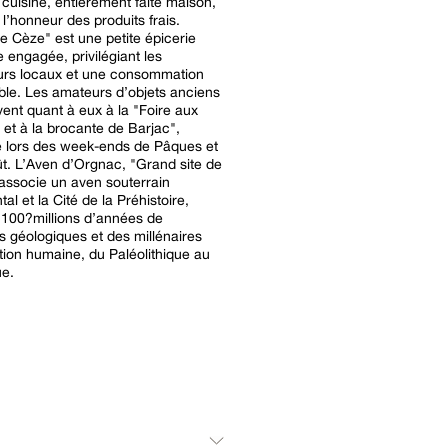
cuisine, entièrement faite maison,
 l’honneur des produits frais.
e Cèze" est une petite épicerie
e engagée, privilégiant les
urs locaux et une consommation
bjets anciens
vent quant à eux à la "Foire aux
s et à la brocante de Barjac",
e lors des week-ends de Pâques et
d site de
associe un aven souterrain
l et la Cité de la Préhistoire,
 100?millions d’années de
s géologiques et des millénaires
ion humaine, du Paléolithique au
ue.