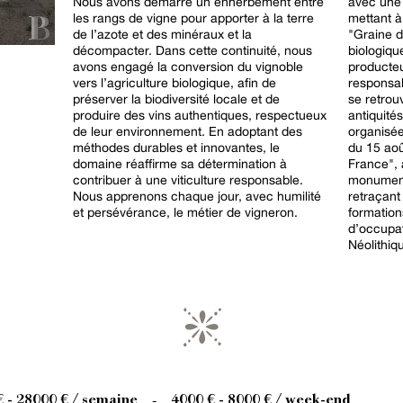
Nous avons démarré un enherbement entre
avec une 
les rangs de vigne pour apporter à la terre
mettant à
de l’azote et des minéraux et la
"Graine d
décompacter. Dans cette continuité, nous
biologiqu
avons engagé la conversion du vignoble
producte
vers l’agriculture biologique, afin de
responsable. Les amateurs d’o
préserver la biodiversité locale et de
se retrou
produire des vins authentiques, respectueux
antiquité
de leur environnement. En adoptant des
organisé
méthodes durables et innovantes, le
du 15 août. L’Aven d’Orgnac, "Gran
domaine réaffirme sa détermination à
France", 
contribuer à une viticulture responsable.
monumenta
Nous apprenons chaque jour, avec humilité
retraçant
et persévérance, le métier de vigneron.
formation
d’occupat
Néolithiq
€ - 28000 € / semaine
4000 € - 8000 € / week-end
-