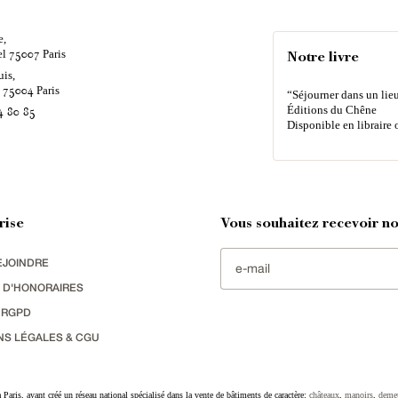
e,
el
Paris
75007
Notre livre
uis,
é
Paris
75004
“Séjourner dans un lieu
Éditions du Chêne
4 80 85
Disponible en libraire 
rise
Vous souhaitez recevoir nos
EJOINDRE
 D'HONORAIRES
 RGPD
NS LÉGALES & CGU
Paris, ayant créé un réseau national spécialisé dans la vente de bâtiments de caractère:
châteaux
,
manoirs
,
deme