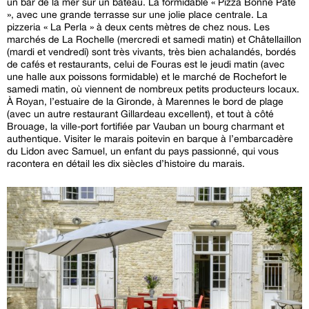
un bar de la mer sur un bateau. La formidable « Pizza Bonne Pâte
», avec une grande terrasse sur une jolie place centrale. La
pizzeria « La Perla » à deux cents mètres de chez nous. Les
marchés de La Rochelle (mercredi et samedi matin) et Châtellaillon
(mardi et vendredi) sont très vivants, très bien achalandés, bordés
de cafés et restaurants, celui de Fouras est le jeudi matin (avec
une halle aux poissons formidable) et le marché de Rochefort le
samedi matin, où viennent de nombreux petits producteurs locaux.
À Royan, l’estuaire de la Gironde, à Marennes le bord de plage
(avec un autre restaurant Gillardeau excellent), et tout à côté
Brouage, la ville-port fortifiée par Vauban un bourg charmant et
authentique. Visiter le marais poitevin en barque à l’embarcadère
du Lidon avec Samuel, un enfant du pays passionné, qui vous
racontera en détail les dix siècles d’histoire du marais.