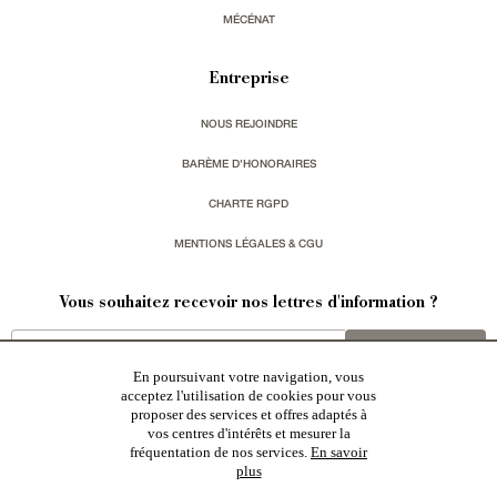
MÉCÉNAT
Entreprise
NOUS REJOINDRE
BARÈME D'HONORAIRES
CHARTE RGPD
MENTIONS LÉGALES & CGU
Vous souhaitez recevoir nos lettres d'information ?
s'inscrire
En poursuivant votre navigation, vous
acceptez l'utilisation de cookies pour vous
proposer des services et offres adaptés à
vos centres d'intérêts et mesurer la
fréquentation de nos services.
En savoir
plus
Patrice Besse est une agence immobilière basée à Paris, ayant créé un réseau national spécialisé
dans la vente de bâtiments de caractère:
châteaux
,
manoirs
,
demeures & maisons
,
hôtels particuliers
,