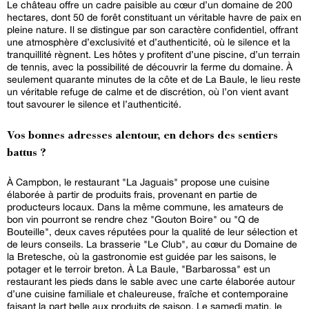
Le château offre un cadre paisible au cœur d’un domaine de 200
hectares, dont 50 de forêt constituant un véritable havre de paix en
pleine nature. Il se distingue par son caractère confidentiel, offrant
une atmosphère d’exclusivité et d’authenticité, où le silence et la
tranquillité règnent. Les hôtes y profitent d’une piscine, d’un terrain
de tennis, avec la possibilité de découvrir la ferme du domaine. À
seulement quarante minutes de la côte et de La Baule, le lieu reste
un véritable refuge de calme et de discrétion, où l’on vient avant
tout savourer le silence et l’authenticité.
Vos bonnes adresses alentour, en dehors des sentiers
battus ?
À Campbon, le restaurant "La Jaguais" propose une cuisine
élaborée à partir de produits frais, provenant en partie de
producteurs locaux. Dans la même commune, les amateurs de
bon vin pourront se rendre chez "Gouton Boire" ou "Q de
Bouteille", deux caves réputées pour la qualité de leur sélection et
de leurs conseils. La brasserie "Le Club", au cœur du Domaine de
la Bretesche, où la gastronomie est guidée par les saisons, le
potager et le terroir breton. À La Baule, "Barbarossa" est un
restaurant les pieds dans le sable avec une carte élaborée autour
d’une cuisine familiale et chaleureuse, fraîche et contemporaine
faisant la part belle aux produits de saison. Le samedi matin, le