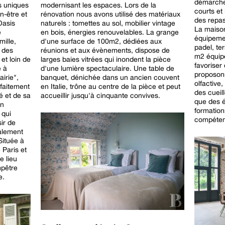
démarche 
s uniques
modernisant les espaces. Lors de la
courts et
rénovation nous avons utilisé des matériaux
des repas
Oasis
naturels : tomettes au sol, mobilier vintage
La maiso
e
en bois, énergies renouvelables. La grange
équipemen
ille,
d'une surface de 100m2, dédiées aux
padel, te
 des
réunions et aux évènements, dispose de
m2 équipé
et loin de
larges baies vitrées qui inondent la pièce
favorise
e à
d'une lumière spectaculaire. Une table de
proposons
irie",
banquet, dénichée dans un ancien couvent
olfactive
faitement
en Italie, trône au centre de la pièce et peut
des cueill
té et de sa
accueillir jusqu'à cinquante convives.
que des 
en
formatio
 qui
compéten
ir de
galement
Située à
 Paris et
e lieu
mpêtre
e.