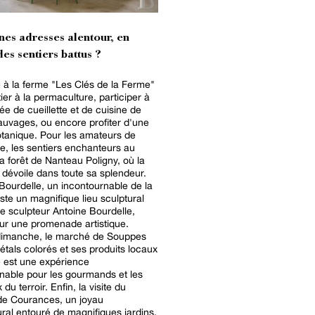
nes adresses alentour, en
es sentiers battus ?
e à la ferme "Les Clés de la Ferme"
tier à la permaculture, participer à
ée de cueillette et de cuisine de
auvages, ou encore profiter d'une
tanique. Pour les amateurs de
, les sentiers enchanteurs au
a forêt de Nanteau Poligny, où la
 dévoile dans toute sa splendeur.
 Bourdelle, un incontournable de la
este un magnifique lieu sculptural
le sculpteur Antoine Bourdelle,
our une promenade artistique.
imanche, le marché de Souppes
étals colorés et ses produits locaux
é est une expérience
nable pour les gourmands et les
u terroir. Enfin, la visite du
de Courances, un joyau
ural entouré de magnifiques jardins.