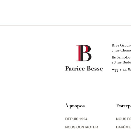
Rive Gauch
rue Chom
7
Ile Saint-Lo
rue Bud
18
+33 1 42 8
À propos
Entrep
DEPUIS 1924
NOUS R
NOUS CONTACTER
BARÈME