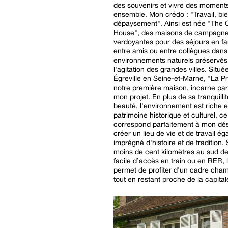
des souvenirs et vivre des moment
ensemble. Mon crédo : "Travail, bien-être et
dépaysement". Ainsi est née "The 
House", des maisons de campagn
verdoyantes pour des séjours en fam
entre amis ou entre collègues dans
environnements naturels préservés 
l'agitation des grandes villes. Situé
Égreville en Seine-et-Marne, "La Pra
notre première maison, incarne par
mon projet. En plus de sa tranquilli
beauté, l'environnement est riche 
patrimoine historique et culturel, ce
correspond parfaitement à mon dés
créer un lieu de vie et de travail é
imprégné d'histoire et de tradition. 
moins de cent kilomètres au sud de
facile d’accès en train ou en RER, l
permet de profiter d'un cadre cha
tout en restant proche de la capital