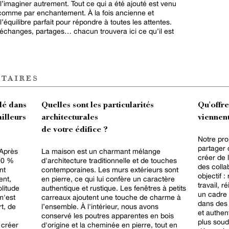
de l’imaginer autrement. Tout ce qui a été ajouté est venu
 comme par enchantement. À la fois ancienne et
’équilibre parfait pour répondre à toutes les attentes.
n, échanges, partages… chacun trouvera ici ce qu’il est
taires
lé dans
Quelles sont les particularités
Qu'offr
ailleurs
architecturales
viennent
de votre édifice ?
Notre pro
partager 
 Après
La maison est un charmant mélange
créer de 
100 %
d'architecture traditionnelle et de touches
des collab
nt
contemporaines. Les murs extérieurs sont
objectif :
ent,
en pierre, ce qui lui confère un caractère
travail, 
litude
authentique et rustique. Les fenêtres à petits
un cadre 
carreaux ajoutent une touche de charme à
dans des 
rt, de
l’ensemble. À l'intérieur, nous avons
et authen
conservé les poutres apparentes en bois
plus soudé
 créer
d'origine et la cheminée en pierre, tout en