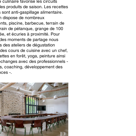
culinaire favorise les circuits
 les produits de saison. Les recettes
 sont anti-gaspillage alimentaire.
n dispose de nombreux
ts, piscine, barbecue, terrain de
rrain de pétanque, grange de 100
e, et écuries à proximité. Pour
r des moments de partage nous
 des ateliers de dégustation
, des cours de cuisine avec un chef,
ettes en forêt, yoga, peinture ainsi
échanges avec des professionnels -
ns, coaching, développement des
ces -.