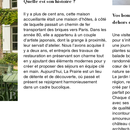
Quelle est son histoire ?
Il y a plus de cent ans, cette maison
Vos bon
accueillante était une maison d'hôtes, à côté
dehors d
de laquelle passait un chemin de fer
transportant des briques vers Paris. Dans les
année 80, elle a appartenu à un couple
Une visit
d'artiste japonais, dont la grange à proximité,
pour s'ini
leur servait d'atelier. Nous l'avons acquise il
une journ
y a deux ans, et entrepris des travaux de
plantes s
restauration en préservant son charme tout
balade bo
en y ajoutant des éléments modernes pour y
randonnée
créer et proposer des séjours en équipe clé
cœur de l
en main. Aujourd'hui, La Prairie est un lieu
nature se
de détente et de découverte, où passé et
Le jardin
présent se rejoignent harmonieusement
région, r
dans un cadre bucolique.
créé par 
parfait p
Chaque d
avec ses 
de qualit
incontour
amoureux d
château 
architect