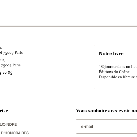
e,
el
Paris
75007
Notre livre
uis,
é
Paris
75004
“Séjourner dans un lieu
Éditions du Chêne
4 80 85
Disponible en libraire 
rise
Vous souhaitez recevoir nos
EJOINDRE
 D'HONORAIRES